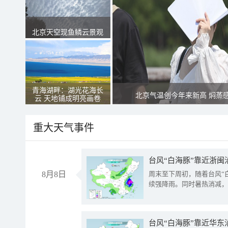
北京天空现鱼鳞云景观
青海湖畔：湖光花海长
北京气温创今年来新高 焖蒸
云 天地铺成明亮画卷
重大天气事件
台风“白海豚”靠近浙闽
8月8日
周末至下周初，随着台风“
续强降雨。同时暑热消减，
台风“白海豚”靠近华东