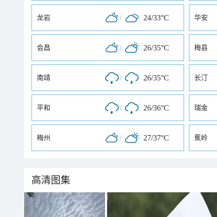
/
24/33°C
龙岩
华安
/
26/35°C
会昌
梅县
/
26/35°C
南靖
长汀
/
26/36°C
平和
瑞金
/
27/37°C
梅州
蕉岭
高清图集