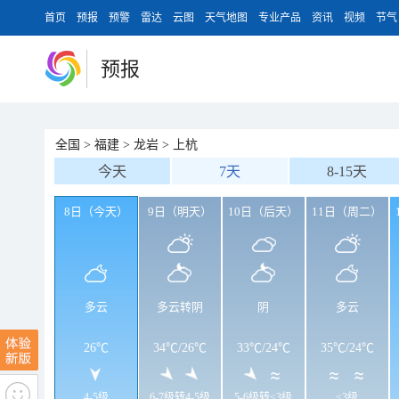
首页
预报
预警
雷达
云图
天气地图
专业产品
资讯
视频
节气
预报
全国
>
福建
>
龙岩
>
上杭
今天
7天
8-15天
8日（今天）
9日（明天）
10日（后天）
11日（周二）
多云
多云转阴
阴
多云
26℃
34℃
/
26℃
33℃
/
24℃
35℃
/
24℃
4-5级
6-7级转4-5级
5-6级转<3级
<3级