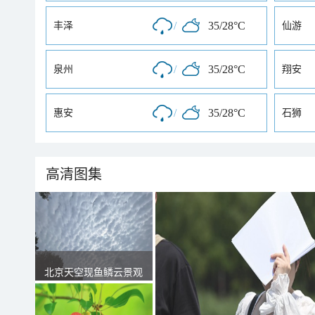
/
35/28°C
丰泽
仙游
/
35/28°C
泉州
翔安
/
35/28°C
惠安
石狮
高清图集
北京天空现鱼鳞云景观