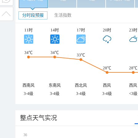
分时段预报
生活指数
11时
14时
17时
20时
23时
34℃
34℃
33℃
28℃
28℃
西南风
东南风
西北风
西风
西风
3-4级
3-4级
3-4级
3-4级
<3级
整点天气实况
36