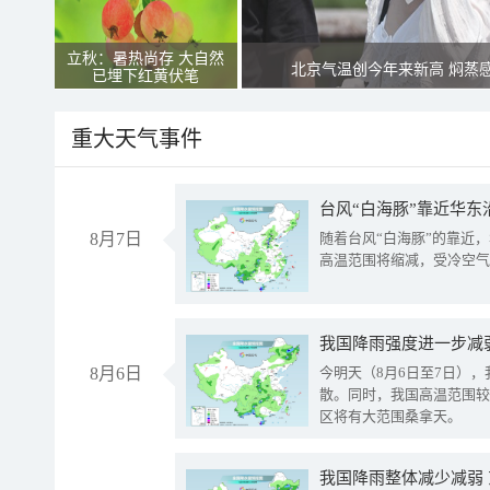
立秋：暑热尚存 大自然
北京气温创今年来新高 焖蒸
已埋下红黄伏笔
重大天气事件
台风“白海豚”靠近华东
8月7日
随着台风“白海豚”的靠近
高温范围将缩减，受冷空气
8月6日
今明天（8月6日至7日）
散。同时，我国高温范围较
区将有大范围桑拿天。
我国降雨整体减少减弱