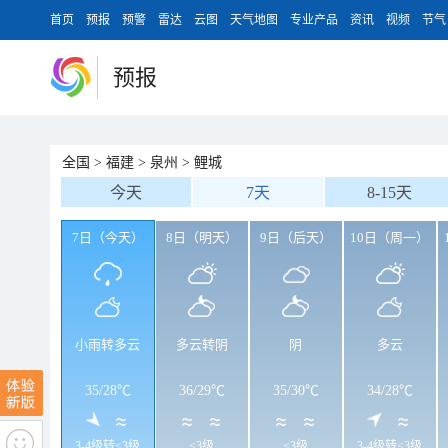
首页
预报
预警
雷达
云图
天气地图
专业产品
资讯
视频
节气
预报
全国
>
福建
>
泉州
>
鲤城
今天
7天
8-15天
7日（今天）
8日（明天）
9日（后天）
10日（周一）
小雨转多云
多云转阴
阴
多云
35
/
28℃
36
/
29℃
35
/
30℃
34
/
28℃
3-4级转<3级
<3级
<3级
3-4级转<3级