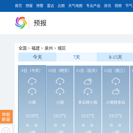
首页
预报
预警
雷达
云图
天气地图
专业产品
资讯
视频
节气
预报
全国
>
福建
>
泉州
>
城区
今天
7天
8-15天
9日（今天）
10日（明天）
11日（后天）
12日（周三）
小雨
小雨
多云转小雨
小雨转多云
33
/
28℃
33
/
27℃
33
/
27℃
33
/
27℃
<3级
<3级
<3级
<3级