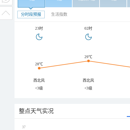
分时段预报
生活指数
23时
02时
29℃
28℃
西北风
西北风
<3级
<3级
整点天气实况
37