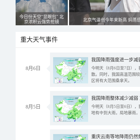
今日份天空“显眼包” 北
北京气温创今年来新高 焖蒸
京浓积云强势抢镜
重大天气事件
8月6日
今明天（8月6日至7日）
散。同时，我国高温范围较
区将有大范围桑拿天。
我国降雨整体减少减弱
8月5日
今明天（8月5日至6日）
地有中到大雨，局地暴雨，
重庆云南等地降雨仍然