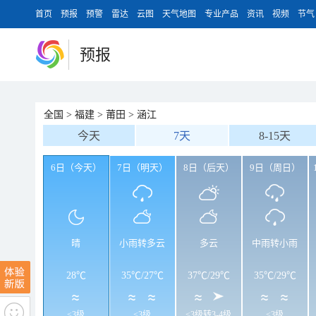
首页
预报
预警
雷达
云图
天气地图
专业产品
资讯
视频
节气
预报
全国
>
福建
>
莆田
>
涵江
今天
7天
8-15天
6日（今天）
7日（明天）
8日（后天）
9日（周日）
晴
小雨转多云
多云
中雨转小雨
28℃
35℃
/
27℃
37℃
/
29℃
35℃
/
29℃
<3级
<3级
<3级转3-4级
<3级