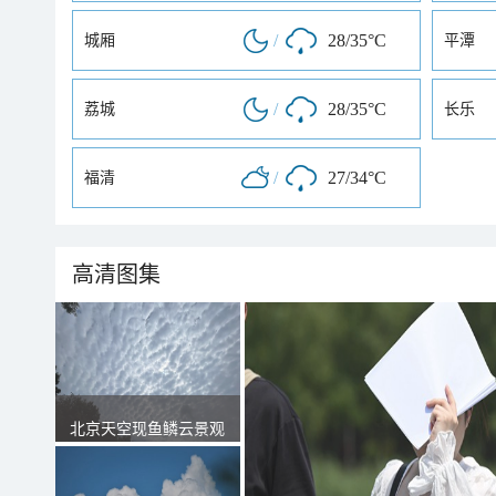
/
28/35°C
城厢
平潭
/
28/35°C
荔城
长乐
/
27/34°C
福清
高清图集
北京天空现鱼鳞云景观