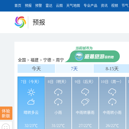
首页
预报
预警
雷达
云图
天气地图
专业产品
资讯
视频
节气
预报
全国
>
福建
>
宁德
>
周宁
今天
7天
8-15天
7日（今天）
8日（明天）
9日（后天）
10日（周一）
晴转多云
小雨
中雨转暴雨
中雨转小雨
32
/
23℃
31
/
22℃
27
/
22℃
26
/
22℃