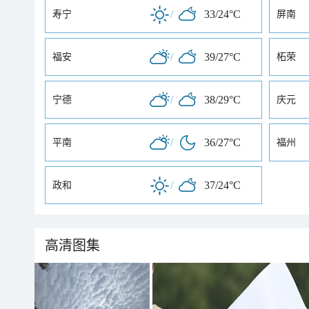
/
33/24°C
寿宁
屏南
/
39/27°C
福安
柘荣
/
38/29°C
宁德
庆元
/
36/27°C
平南
福州
/
37/24°C
政和
高清图集