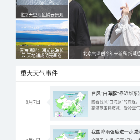
北京天空现鱼鳞云景观
青海湖畔：湖光花海长
北京气温创今年来新高 焖蒸
云 天地铺成明亮画卷
重大天气事件
台风“白海豚”靠近华东
8月7日
随着台风“白海豚”的靠近
高温范围将缩减，受冷空气