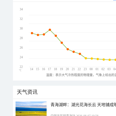
34
32
30
28
26
24
22
14
15
16
17
18
19
20
21
22
23
00
01
02
03
0
℃
温度：表示大气冷热程度的物理量，气象上给出的温
天气资讯
青海湖畔：湖光花海长云 天地铺成