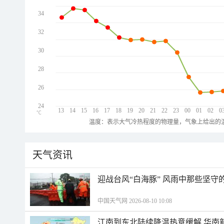
34
32
30
28
26
24
13
14
15
16
17
18
19
20
21
22
23
00
01
02
0
℃
温度：表示大气冷热程度的物理量，气象上给出的温
天气资讯
迎战台风“白海豚” 风雨中那些坚守
中国天气网 2026-08-10 10:08
江南到东北陆续降温热意缓解 华南