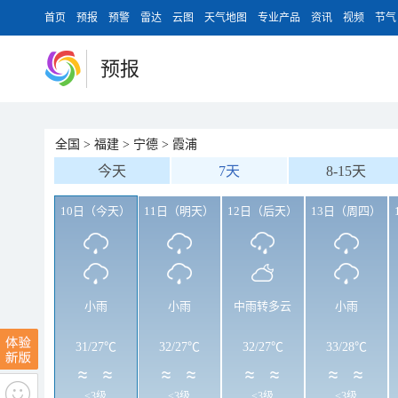
首页
预报
预警
雷达
云图
天气地图
专业产品
资讯
视频
节气
预报
全国
>
福建
>
宁德
>
霞浦
今天
7天
8-15天
10日（今天）
11日（明天）
12日（后天）
13日（周四）
小雨
小雨
中雨转多云
小雨
31
/
27℃
32
/
27℃
32
/
27℃
33
/
28℃
<3级
<3级
<3级
<3级