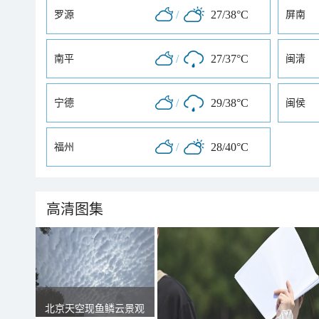
/
27/38°C
罗源
屏南
/
27/37°C
南平
闽清
/
29/38°C
宁德
闽侯
/
28/40°C
福州
高清图集
北京天空现鱼鳞云景观