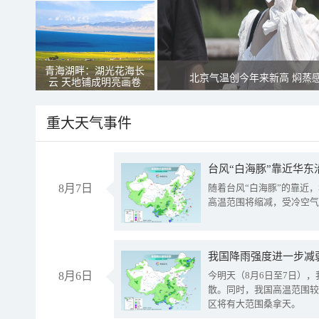
青海湖畔：湖光花海长
北京气温创今年来新高 焖蒸
云 天地铺成明亮画卷
重大天气事件
台风“白海豚”靠近华东
8月7日
随着台风“白海豚”的靠近
高温范围将缩减，受冷空气
8月6日
今明天（8月6日至7日）
散。同时，我国高温范围较
区将有大范围桑拿天。