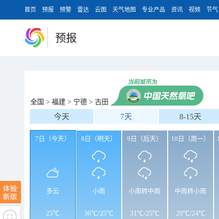
首页
预报
预警
雷达
云图
天气地图
专业产品
资讯
视频
节气
预报
全国
>
福建
>
宁德
>
古田
今天
7天
8-15天
7日（今天）
8日（明天）
9日（后天）
10日（周一）
多云
小雨
小雨转中雨
中雨转小雨
25℃
36℃
/
25℃
31℃
/
25℃
29℃
/
24℃