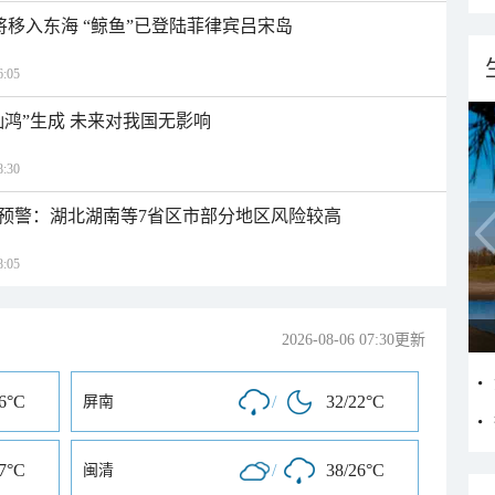
日将移入东海 “鲸鱼”已登陆菲律宾吕宋岛
:05
灿鸿”生成 未来对我国无影响
:30
预警：湖北湖南等7省区市部分地区风险较高
:05
2026-08-06 07:30更新
26°C
/
32/22°C
屏南
27°C
/
38/26°C
闽清