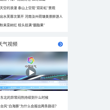
天空的浪漫 泰山上空现“双彩虹”景观
出水芙蓉次第开 河南汝州荷塘美景醉游人
秋来栾树红 枝头挂满“胭脂果”
天气视频
东北的异常闷热持续到什么时候
台风“白海豚”为什么会报出两条路径？