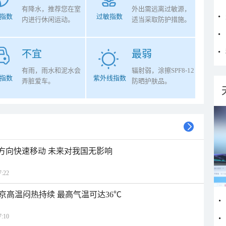
有降水，推荐您在室
外出需远离过敏源，
指数
过敏指数
内进行休闲运动。
适当采取防护措施。
不宜
最弱
有雨，雨水和泥水会
辐射弱，涂擦SPF8-12
指数
紫外线指数
弄脏爱车。
防晒护肤品。
北方向快速移动 未来对我国无影响
:22
京高温闷热持续 最高气温可达36℃
:10