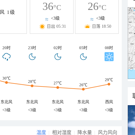
36
26
°C
°C
风
1级
<3级
<3级
日出 05:31
日落 18:50
20时
23时
02时
05时
08时
30℃
29℃
28℃
27℃
26℃
东北风
东北风
东北风
东北风
西风
<3级
<3级
<3级
<3级
<3级
温度
相对湿度
降水量
风力风向