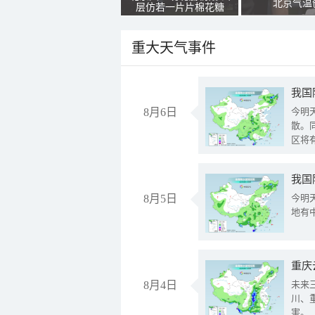
北京气温
层仿若一片片棉花糖
重大天气事件
8月6日
今明
散。
区将
我国
8月5日
今明
地有
重庆
8月4日
未来
川、
害。