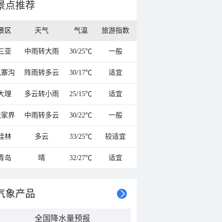
景点推荐
景区
天气
气温
旅游指数
三亚
中雨转大雨
30/25℃
一般
九寨沟
阵雨转多云
30/17℃
适宜
大理
多云转小雨
25/15℃
适宜
张家界
中雨转多云
30/22℃
一般
桂林
多云
33/25℃
较适宜
青岛
晴
32/27℃
适宜
气象产品
全国降水量预报