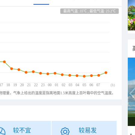
最高气温: 35℃ , 最低气温: 25.2℃
17
18
19
20
21
22
23
00
01
02
03
04
05
06
07
(h)
物理量，气象上给出的温度是指离地面1.5米高度上百叶箱中的空气温度。
较不宜
较易发