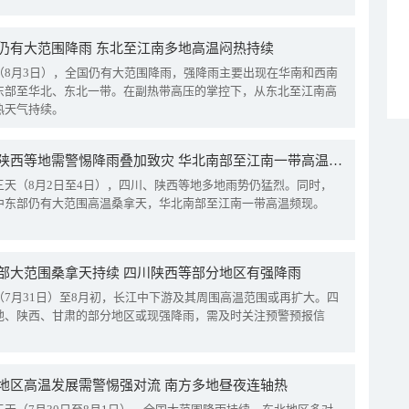
仍有大范围降雨 东北至江南多地高温闷热持续
（8月3日），全国仍有大范围降雨，强降雨主要出现在华南和西南
东部至华北、东北一带。在副热带高压的掌控下，从东北至江南高
热天气持续。
四川陕西等地需警惕降雨叠加致灾 华北南部至江南一带高温频现
三天（8月2日至4日），四川、陕西等地多地雨势仍猛烈。同时，
中东部仍有大范围高温桑拿天，华北南部至江南一带高温频现。
部大范围桑拿天持续 四川陕西等部分地区有强降雨
（7月31日）至8月初，长江中下游及其周围高温范围或再扩大。四
地、陕西、甘肃的部分地区或现强降雨，需及时关注预警预报信
地区高温发展需警惕强对流 南方多地昼夜连轴热