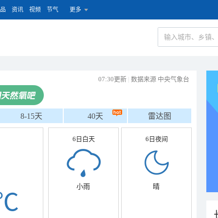
品
资讯
视频
节气
更多
07:30更新
|
数据来源 中央气象台
8-15天
40天
雷达图
6日白天
6日夜间
小雨
晴
℃