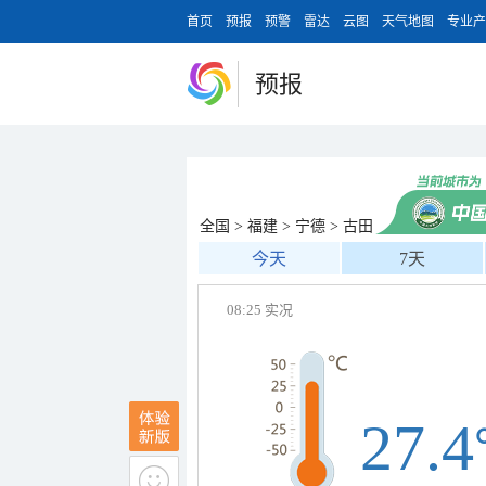
首页
预报
预警
雷达
云图
天气地图
专业产
预报
全国
>
福建
>
宁德
>
古田
今天
7天
08:25 实况
27.4