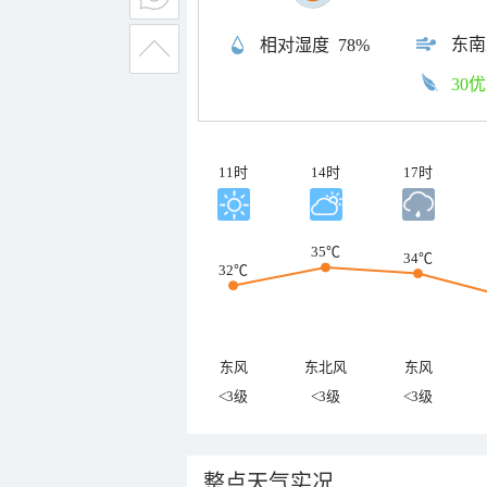
东南
相对湿度
78%
30优
11时
14时
17时
35℃
34℃
32℃
东风
东北风
东风
<3级
<3级
<3级
整点天气实况