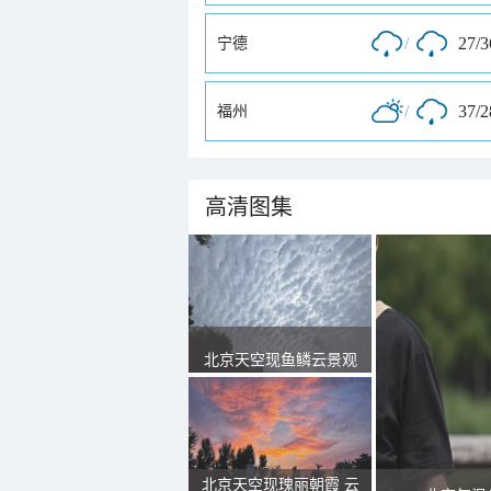
/
27/
宁德
/
37/
福州
高清图集
北京天空现鱼鳞云景观
北京天空现瑰丽朝霞 云