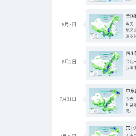
全国
8月3日
今天
地区
温闷
8月2日
今起
我国
中东
7月31日
今天
川盆
息。
东北