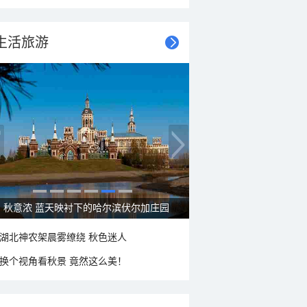
生活旅游
秋意浓 蓝天映衬下的哈尔滨伏尔加庄园
湖北神农架晨雾缭绕 秋色迷人
换个视角看秋景 竟然这么美！