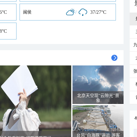
36°C
/
37/27°C
闽侯
28°C
北京天空现“云隙光”景
象
台风“白海豚”逼近 游客