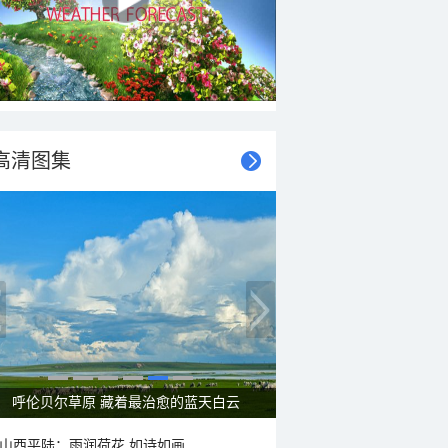
高清图集
呼伦贝尔草原 藏着最治愈的蓝天白云
山西平陆：雨润荷花 如诗如画