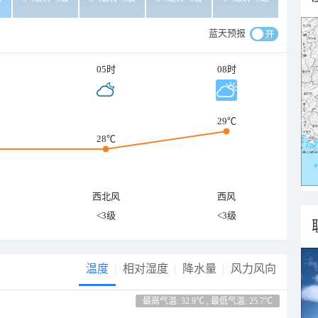
蓝天预报
05时
08时
29℃
28℃
西北风
西风
<3级
<3级
温度
相对湿度
降水量
风力风向
最高气温: 32.9℃ , 最低气温: 25.7℃