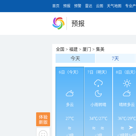
首页
预报
预警
雷达
云图
天气地图
专业产
预报
全国
>
福建
>
厦门
>
集美
今天
7天
6日（今天）
7日（明天）
8日（后天
多云
小雨转晴
晴转多云
27℃
34℃
/
27℃
36℃
/
29℃
<3级
<3级
<3级转3-4