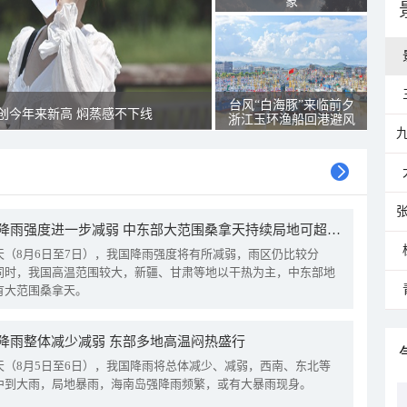
象
台风“白海豚”来临前夕
创今年来新高 焖蒸感不下线
浙江玉环渔船回港避风
我国降雨强度进一步减弱 中东部大范围桑拿天持续局地可超38℃
天（8月6日至7日），我国降雨强度将有所减弱，雨区仍比较分
同时，我国高温范围较大，新疆、甘肃等地以干热为主，中东部地
有大范围桑拿天。
降雨整体减少减弱 东部多地高温闷热盛行
天（8月5日至6日），我国降雨将总体减少、减弱，西南、东北等
中到大雨，局地暴雨，海南岛强降雨频繁，或有大暴雨现身。