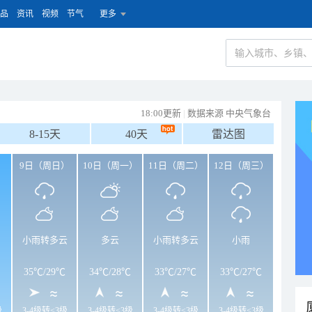
品
资讯
视频
节气
更多
18:00更新
|
数据来源 中央气象台
8-15天
40天
雷达图
）
9日（周日）
10日（周一）
11日（周二）
12日（周三）
小雨转多云
多云
小雨转多云
小雨
35℃
/
29℃
34℃
/
28℃
33℃
/
27℃
33℃
/
27℃
级
3-4级转<3级
3-4级转<3级
3-4级转<3级
3-4级转<3级