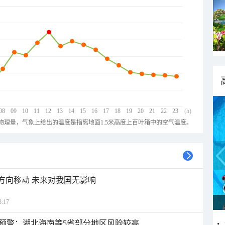
08
09
10
11
12
13
14
15
16
17
18
19
20
21
22
23
(h)
物理量，气象上给出的温度是指离地面1.5米高度上百叶箱中的空气温度。
北方向移动 未来对我国无影响
:17
预警：湖北海南等5省部分地区风险较高