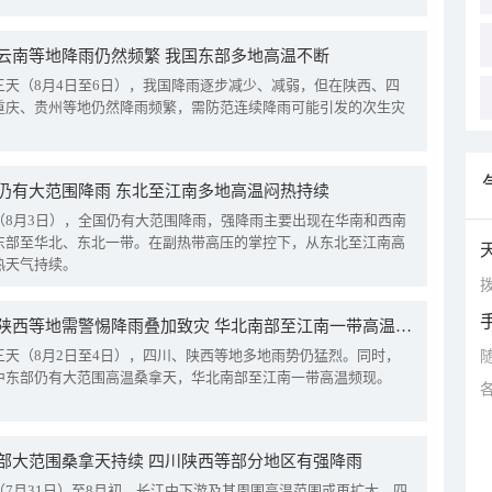
云南等地降雨仍然频繁 我国东部多地高温不断
三天（8月4日至6日），我国降雨逐步减少、减弱，但在陕西、四
重庆、贵州等地仍然降雨频繁，需防范连续降雨可能引发的次生灾
仍有大范围降雨 东北至江南多地高温闷热持续
（8月3日），全国仍有大范围降雨，强降雨主要出现在华南和西南
东部至华北、东北一带。在副热带高压的掌控下，从东北至江南高
热天气持续。
拨
四川陕西等地需警惕降雨叠加致灾 华北南部至江南一带高温频现
三天（8月2日至4日），四川、陕西等地多地雨势仍猛烈。同时，
中东部仍有大范围高温桑拿天，华北南部至江南一带高温频现。
部大范围桑拿天持续 四川陕西等部分地区有强降雨
（7月31日）至8月初，长江中下游及其周围高温范围或再扩大。四