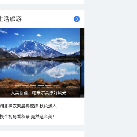
生活旅游
大美新疆—帕米尔高原好风光
湖北神农架晨雾缭绕 秋色迷人
换个视角看秋景 竟然这么美！