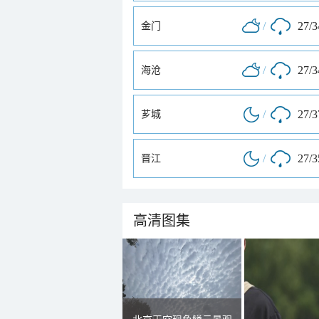
/
27/
金门
/
27/
海沧
/
27/
芗城
/
27/
晋江
高清图集