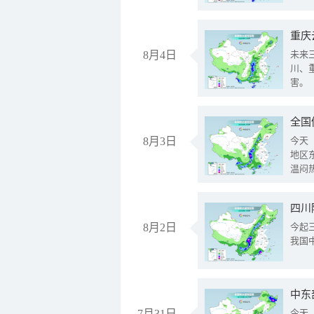
重庆
8月4日
未来
川、
害。
全国
8月3日
今天
地区
温闷
8月2日
今起
我国
中东
7月31日
今天