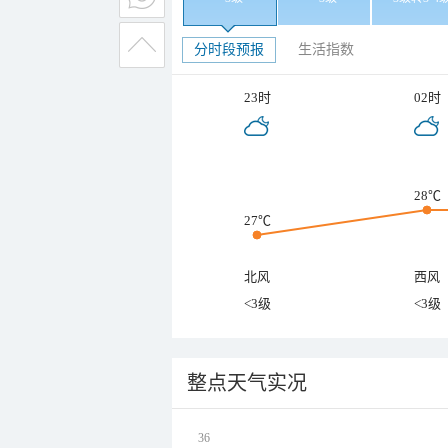
分时段预报
生活指数
23时
02时
28℃
27℃
北风
西风
<3级
<3级
整点天气实况
36