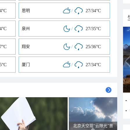
34°C
/
27/34°C
思明
34°C
/
27/35°C
泉州
37°C
/
25/36°C
翔安
35°C
/
27/34°C
厦门
北京天空现“云隙光”景