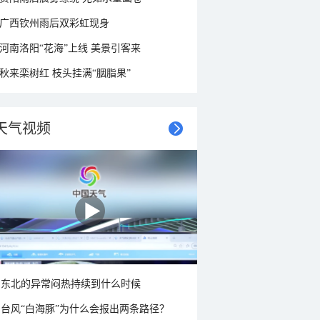
广西钦州雨后双彩虹现身
河南洛阳“花海”上线 美景引客来
秋来栾树红 枝头挂满“胭脂果”
天气视频
东北的异常闷热持续到什么时候
台风“白海豚”为什么会报出两条路径？