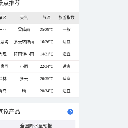
景点推荐
景区
天气
气温
旅游指数
三亚
雷阵雨
25/29℃
一般
九寨沟
多云转阵雨
16/26℃
适宜
大理
阵雨转小雨
14/21℃
适宜
张家界
小雨
22/34℃
适宜
桂林
多云
26/35℃
适宜
青岛
晴
28/34℃
适宜
气象产品
全国降水量预报