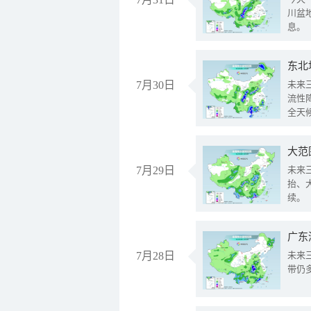
川盆
息。
东北
7月30日
未来
流性
全天
大范
7月29日
未来
抬、
续。
广东
7月28日
未来
带仍