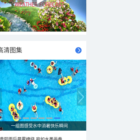
高清图集
一组图感受水中消暑快乐瞬间
贵阳雨后晨雾缭绕 宛如水墨画卷