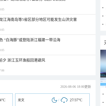
:05
龙江海南岛等5省区部分地区可能发生山洪灾害
:05
色 “白海豚”或登陆浙江福建一带沿海
:05
临前夕 浙江玉环渔船回港避风
:06
2026-08-06 18:00更新
34°C
/
27/37°C
龙文