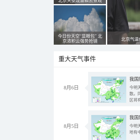
北京天空现鱼鳞云景观
今日份天空“显眼包” 北
北京气温
京浓积云强势抢镜
重大天气事件
8月6日
今明
散。
区将
我国
8月5日
今明
地有