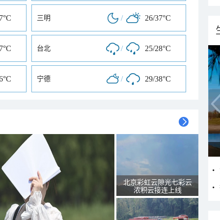
37°C
/
26/37°C
三明
37°C
/
25/28°C
台北
36°C
/
29/38°C
宁德
北京彩虹云隙光七彩云
浓积云接连上线