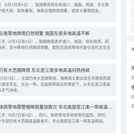
天（8月5日至6日），我国降雨将总体减少、减弱，西南、东北等
中到大雨，局地暴雨，海南岛强降雨频繁，或有大暴雨现身。
云南等地降雨仍然频繁 我国东部多地高温不断
三天（8月4日至6日），我国降雨逐步减少、减弱，但在陕西、四
重庆、贵州等地仍然降雨频繁，需防范连续降雨可能引发的次生灾
仍有大范围降雨 东北至江南多地高温闷热持续
拨
（8月3日），全国仍有大范围降雨，强降雨主要出现在华南和西南
东部至华北、东北一带。在副热带高压的掌控下，从东北至江南高
热天气持续。
四川陕西等地需警惕降雨叠加致灾 华北南部至江南一带高温频现
三天（8月2日至4日），四川、陕西等地多地雨势仍猛烈。同时，
中东部仍有大范围高温桑拿天，华北南部至江南一带高温频现。