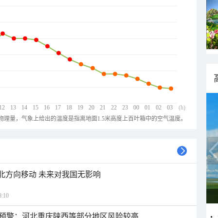
12
13
14
15
16
17
18
19
20
21
22
23
00
01
02
03
(h)
物理量，气象上给出的温度是指离地面1.5米高度上百叶箱中的空气温度。
西北方向移动 未来对我国无影响
:10
预警：河北重庆陕西等部分地区风险较高