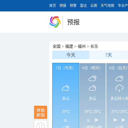
首页
预报
预警
雷达
云图
天气地图
专业产
预报
全国
>
福建
>
福州
>
长乐
今天
7天
7日（今天）
8日（明天）
9日（后天
多云
多云
多云转小
29℃
39℃
/
28℃
35℃
/
28℃
<3级
<3级转3-4级
4-5级