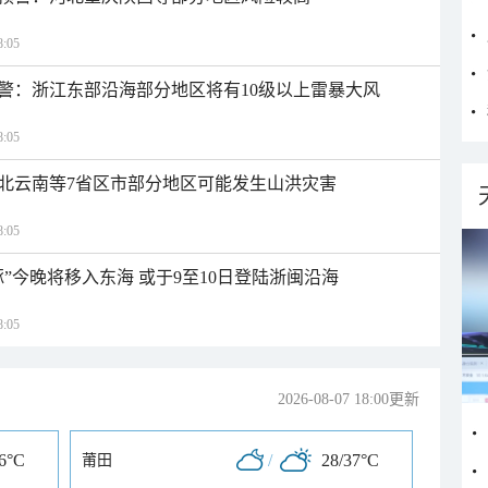
:05
警：浙江东部沿海部分地区将有10级以上雷暴大风
:05
北云南等7省区市部分地区可能发生山洪灾害
:05
”今晚将移入东海 或于9至10日登陆浙闽沿海
:05
2026-08-07 18:00更新
36°C
/
28/37°C
莆田