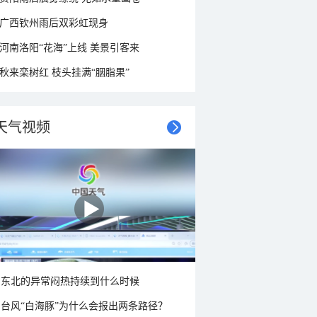
广西钦州雨后双彩虹现身
河南洛阳“花海”上线 美景引客来
秋来栾树红 枝头挂满“胭脂果”
天气视频
东北的异常闷热持续到什么时候
台风“白海豚”为什么会报出两条路径？