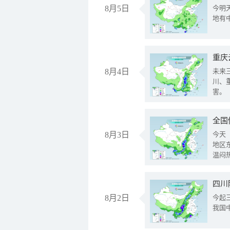
8月5日
今明
地有
重庆
8月4日
未来
川、
害。
全国
8月3日
今天
地区
温闷
8月2日
今起
我国