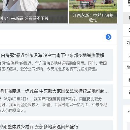
江西永新：中稻开镰抢
创今年来新高 焖蒸感不下线
收忙
“白海豚”靠近华东沿海 冷空气南下中东部多地暑热缓解
台风“白海豚”的靠近，华东沿海多地将迎强劲台风雨。同时，我国
范围将缩减，受冷空气影响，今天东北多地将率先迎来降温。
我国降雨强度进一步减弱 中东部大范围桑拿天持续局地可超38℃
天（8月6日至7日），我国降雨强度将有所减弱，雨区仍比较分
同时，我国高温范围较大，新疆、甘肃等地以干热为主，中东部地
有大范围桑拿天。
降雨整体减少减弱 东部多地高温闷热盛行