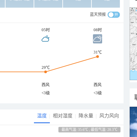
蓝天预报
05时
08时
31℃
29℃
西风
西风
<3级
<3级
温度
相对湿度
降水量
风力风向
最高气温: 35.6℃ , 最低气温: 28.3℃