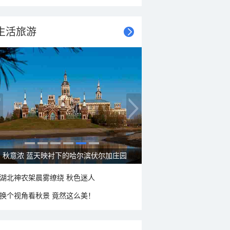
生活旅游
大美新疆—帕米尔高原好风光
湖北神农架晨雾缭绕 秋色迷人
换个视角看秋景 竟然这么美！