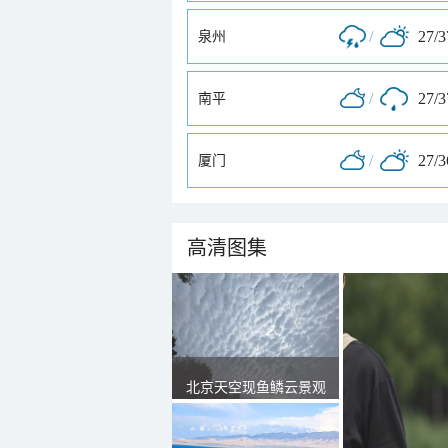
/
27/
泉州
/
27/
南平
/
27/
厦门
高清图集
北京天空现鱼鳞云景观