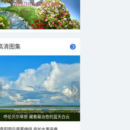
高清图集
一组图感受水中消暑快乐瞬间
贵阳雨后晨雾缭绕 宛如水墨画卷