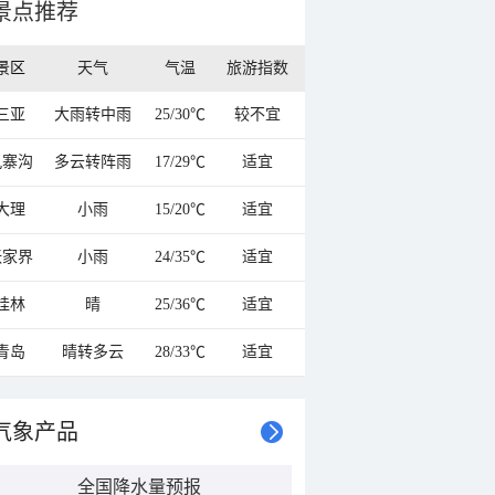
景点推荐
景区
天气
气温
旅游指数
三亚
大雨转中雨
25/30℃
较不宜
九寨沟
多云转阵雨
17/29℃
适宜
大理
小雨
15/20℃
适宜
张家界
小雨
24/35℃
适宜
桂林
晴
25/36℃
适宜
青岛
晴转多云
28/33℃
适宜
气象产品
全国降水量预报