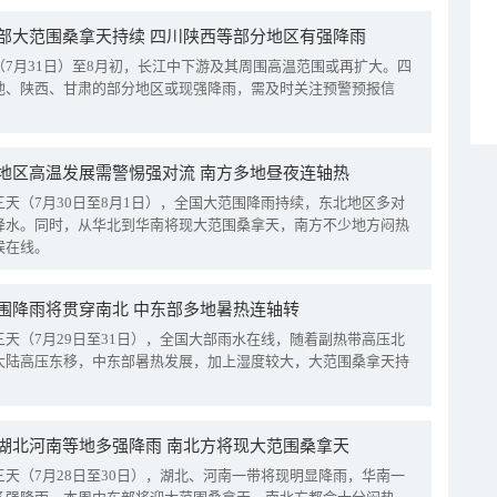
部大范围桑拿天持续 四川陕西等部分地区有强降雨
（7月31日）至8月初，长江中下游及其周围高温范围或再扩大。四
地、陕西、甘肃的部分地区或现强降雨，需及时关注预警预报信
地区高温发展需警惕强对流 南方多地昼夜连轴热
三天（7月30日至8月1日），全国大范围降雨持续，东北地区多对
降水。同时，从华北到华南将现大范围桑拿天，南方不少地方闷热
候在线。
围降雨将贯穿南北 中东部多地暑热连轴转
三天（7月29日至31日），全国大部雨水在线，随着副热带高压北
大陆高压东移，中东部暑热发展，加上湿度较大，大范围桑拿天持
湖北河南等地多强降雨 南北方将现大范围桑拿天
三天（7月28日至30日），湖北、河南一带将现明显降雨，华南一