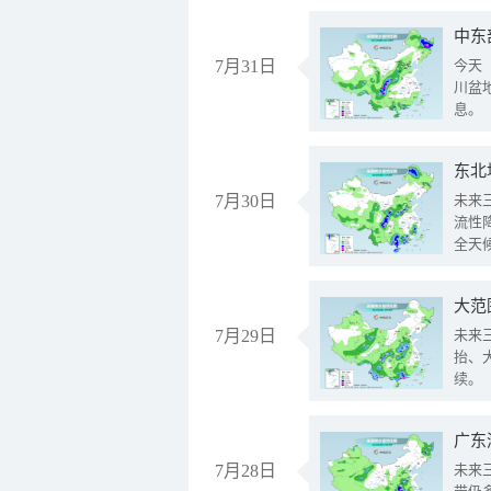
中东
7月31日
今天
川盆
息。
东北
7月30日
未来
流性
全天
大范
7月29日
未来
抬、
续。
广东
7月28日
未来