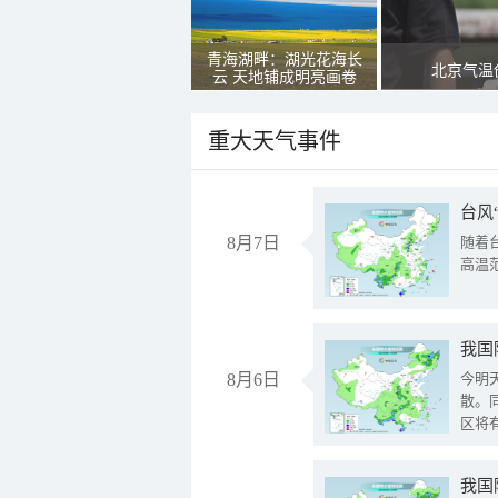
青海湖畔：湖光花海长
北京气温
云 天地铺成明亮画卷
重大天气事件
台风
8月7日
随着
高温
8月6日
今明
散。
区将
我国