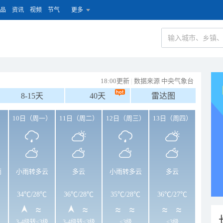
品
资讯
视频
节气
更多
18:00更新
|
数据来源 中央气象台
8-15天
40天
雷达图
）
10日（周一）
11日（周二）
12日（周三）
13日（周四）
雨
小雨转多云
多云
小雨转多云
多云
34℃
/
28℃
36℃
/
28℃
35℃
/
28℃
36℃
/
27℃
3-4级转<3级
3-4级转<3级
<3级
<3级