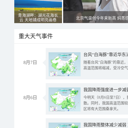
青海湖畔：湖光花海长
北京气温创今年来新高 焖蒸
云 天地铺成明亮画卷
重大天气事件
台风“白海豚”靠近华东
8月7日
随着台风“白海豚”的靠近
高温范围将缩减，受冷空气
8月6日
今明天（8月6日至7日）
散。同时，我国高温范围较
区将有大范围桑拿天。
我国降雨整体减少减弱