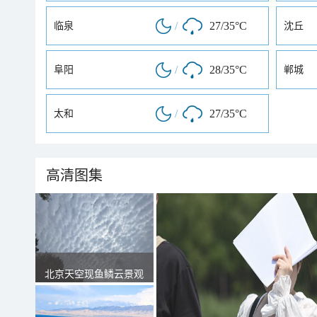
/
27/35°C
临泉
沈丘
/
28/35°C
阜阳
郸城
/
27/35°C
太和
高清图集
北京天空现鱼鳞云景观