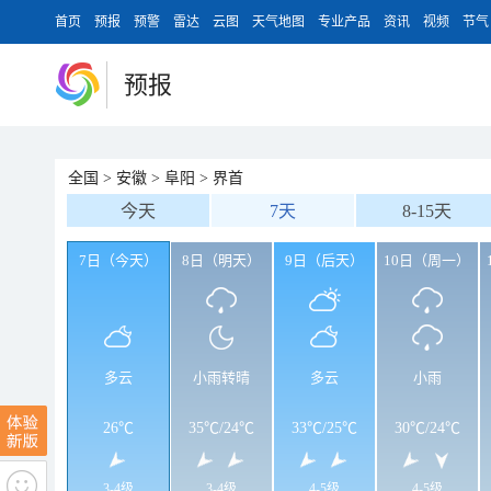
首页
预报
预警
雷达
云图
天气地图
专业产品
资讯
视频
节气
预报
全国
>
安徽
>
阜阳
>
界首
今天
7天
8-15天
7日（今天）
8日（明天）
9日（后天）
10日（周一）
多云
小雨转晴
多云
小雨
26℃
35℃
/
24℃
33℃
/
25℃
30℃
/
24℃
3-4级
3-4级
4-5级
4-5级