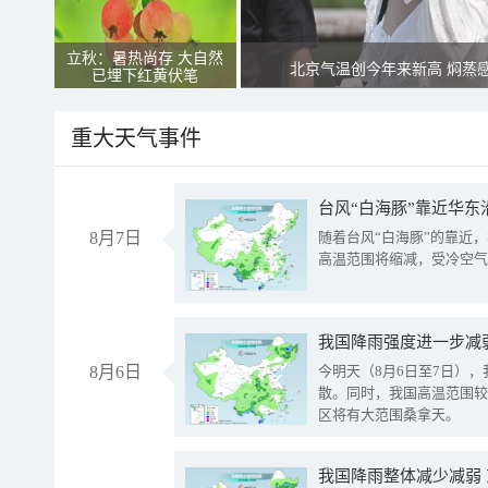
立秋：暑热尚存 大自然
北京气温创今年来新高 焖蒸
已埋下红黄伏笔
重大天气事件
台风“白海豚”靠近华东
8月7日
随着台风“白海豚”的靠近
高温范围将缩减，受冷空气
8月6日
今明天（8月6日至7日）
散。同时，我国高温范围较
区将有大范围桑拿天。
我国降雨整体减少减弱