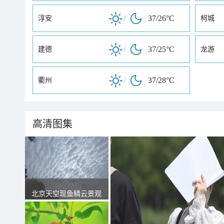
/
37/26°C
淳安
柯城
/
37/25°C
建德
龙游
/
37/28°C
衢州
高清图集
北京天空现鱼鳞云景观