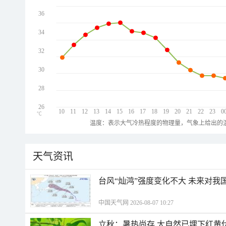
36
34
32
30
28
26
10
11
12
13
14
15
16
17
18
19
20
21
22
23
0
℃
温度：表示大气冷热程度的物理量，气象上给出的温
天气资讯
台风“灿鸿”强度变化不大 未来对我
中国天气网 2026-08-07 10:27
立秋：暑热尚存 大自然已埋下红黄