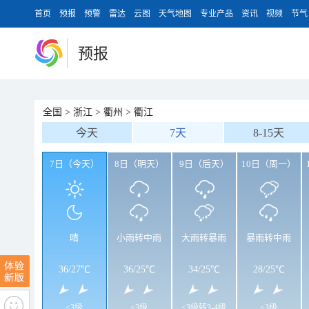
首页
预报
预警
雷达
云图
天气地图
专业产品
资讯
视频
节气
预报
全国
>
浙江
>
衢州
>
衢江
今天
7天
8-15天
7日（今天）
8日（明天）
9日（后天）
10日（周一）
晴
小雨转中雨
大雨转暴雨
暴雨转中雨
36
/
27℃
36
/
25℃
34
/
25℃
28
/
25℃
<3级
<3级
<3级转3-4级
<3级