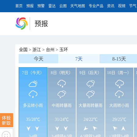
首页
预报
预警
雷达
云图
天气地图
专业产品
资讯
视频
节气
预报
全国
>
浙江
>
台州
>
玉环
今天
7天
8-15天
7日（今天）
8日（明天）
9日（后天）
10日（周一）
多云转小雨
中雨转暴雨
大暴雨转暴雨
大雨转小雨
35
/
28℃
31
/
24℃
24
/
22℃
29
/
25℃
3-4级
3-4级转4-5级
4-5级转3-4级
<3级转3-4级