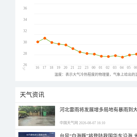
36
34
32
30
28
26
16
17
18
19
20
21
22
23
00
01
02
03
04
05
0
℃
温度：表示大气冷热程度的物理量，气象上给出的温
天气资讯
河北雷雨将发展增多局地有暴雨到大
中国天气网 2026-08-07 16:10
台风“白海豚”将登陆我国华东沿海