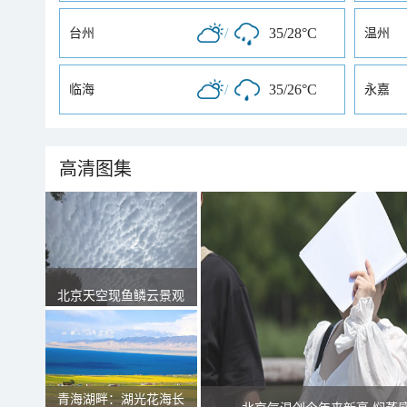
/
35/28°C
台州
温州
/
35/26°C
临海
永嘉
高清图集
北京天空现鱼鳞云景观
青海湖畔：湖光花海长