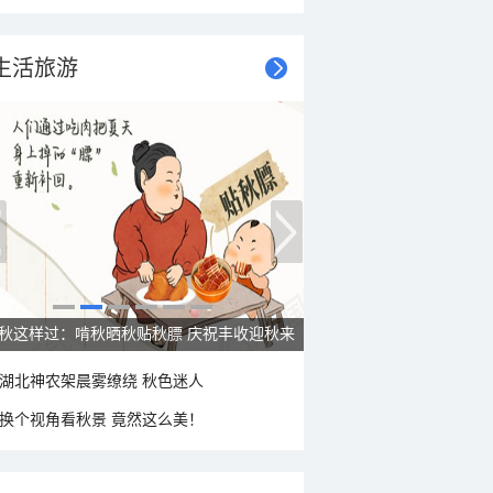
生活旅游
立秋话养生：“贴秋膘”莫着急 先清暑再防燥
湖北神农架晨雾缭绕 秋色迷人
换个视角看秋景 竟然这么美！