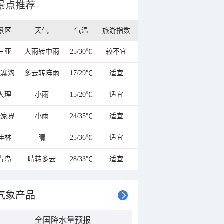
景点推荐
景区
天气
气温
旅游指数
三亚
大雨转中雨
25/30℃
较不宜
九寨沟
多云转阵雨
17/29℃
适宜
大理
小雨
15/20℃
适宜
张家界
小雨
24/35℃
适宜
桂林
晴
25/36℃
适宜
青岛
晴转多云
28/33℃
适宜
气象产品
全国降水量预报