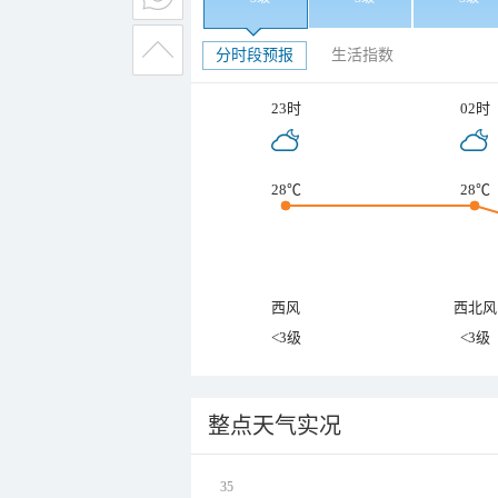
分时段预报
生活指数
23时
02时
28℃
28℃
西风
西北风
<3级
<3级
整点天气实况
35