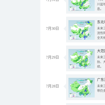
川盆
息。
东北
7月30日
未来
流性
全天
大范
7月29日
未来
抬、
续。
广东
7月28日
未来
带仍