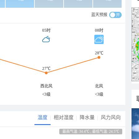
蓝天预报
05时
08时
28℃
27℃
西北风
北风
<3级
<3级
温度
相对湿度
降水量
风力风向
最高气温: 34.4℃ , 最低气温: 24.5℃