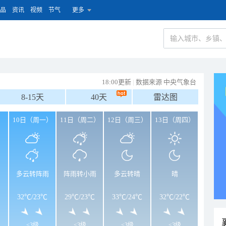
品
资讯
视频
节气
更多
18:00更新
|
数据来源 中央气象台
8-15天
40天
雷达图
）
10日（周一）
11日（周二）
12日（周三）
13日（周四）
多云转阵雨
阵雨转小雨
多云转晴
晴
32℃
/
23℃
29℃
/
23℃
33℃
/
24℃
32℃
/
22℃
<3级
<3级
<3级
<3级