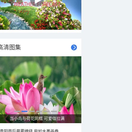
高清图集
夏天的快乐 藏在这些消暑美味里
贵阳雨后晨雾缭绕 宛如水墨画卷