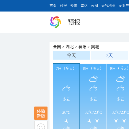
首页
预报
预警
雷达
云图
天气地图
专业产
预报
全国
>
湖北
>
襄阳
>
樊城
今天
7天
7日（今天）
8日（明天）
9日（后天
多云
多云
多云
26℃
32℃
/
23℃
32℃
/
23℃
<3级
<3级
<3级