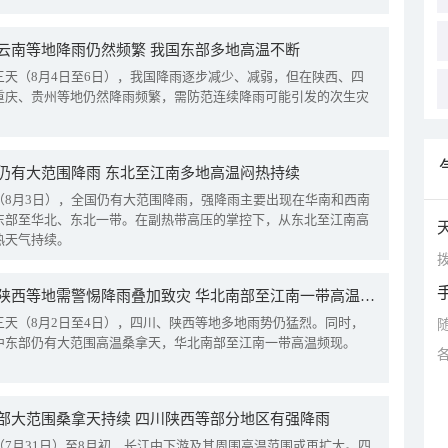
云南等地降雨仍然频繁 我国东部多地高温不断
三天（8月4日至6日），我国降雨逐步减少、减弱，但在陕西、四
重庆、贵州等地仍然降雨频繁，需防范连续降雨可能引发的次生灾
仍有大范围降雨 东北至江南多地高温闷热持续
（8月3日），全国仍有大范围降雨，强降雨主要出现在华南和西南
东部至华北、东北一带。在副热带高压的掌控下，从东北至江南高
热天气持续。
拨
四川陕西等地需警惕降雨叠加致灾 华北南部至江南一带高温频现
三天（8月2日至4日），四川、陕西等地多地雨势仍猛烈。同时，
中东部仍有大范围高温桑拿天，华北南部至江南一带高温频现。
部大范围桑拿天持续 四川陕西等部分地区有强降雨
（7月31日）至8月初，长江中下游及其周围高温范围或再扩大。四