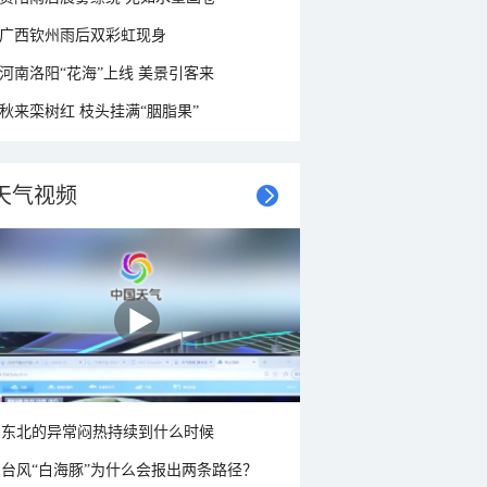
广西钦州雨后双彩虹现身
河南洛阳“花海”上线 美景引客来
秋来栾树红 枝头挂满“胭脂果”
天气视频
东北的异常闷热持续到什么时候
台风“白海豚”为什么会报出两条路径？