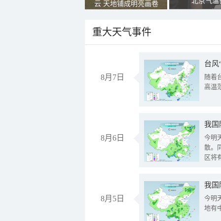
北京气温
云 天地铺成明亮画卷
重大天气事件
台风
8月7日
随着
高温
8月6日
今明
散。
区将
我国
8月5日
今明
地有