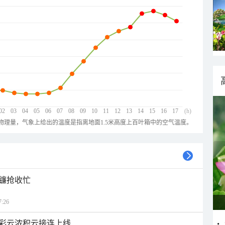
02
03
04
05
06
07
08
09
10
11
12
13
14
15
16
17
(h)
物理量，气象上给出的温度是指离地面1.5米高度上百叶箱中的空气温度。
镰抢收忙
:26
彩云浓积云接连上线