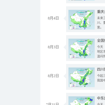
重庆
8月4日
未来
川、
害。
全国
8月3日
今天
地区
温闷
8月2日
今起
我国
中东
7月31日
今天