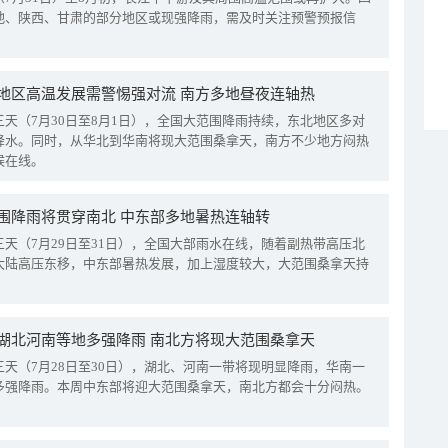
地、陕西、甘肃的部分地区或现强降雨，需及时关注预警预报信
地区高温发展需警惕强对流 南方多地昼夜连轴热
三天（7月30日至8月1日），全国大范围降雨持续，东北地区多对
降水。同时，从华北到华南将现大范围桑拿天，南方不少地方闷热
候在线。
围降雨将贯穿南北 中东部多地暑热连轴转
三天（7月29日至31日），全国大部雨水在线，随着副热带高压北
大陆高压东移，中东部暑热发展，加上湿度较大，大范围桑拿天持
湖北河南等地多强降雨 南北方将现大范围桑拿天
三天（7月28日至30日），湖北、河南一带将现明显降雨，华南一
多强降雨。本周中东部将迎大范围桑拿天，南北方都会十分闷热。