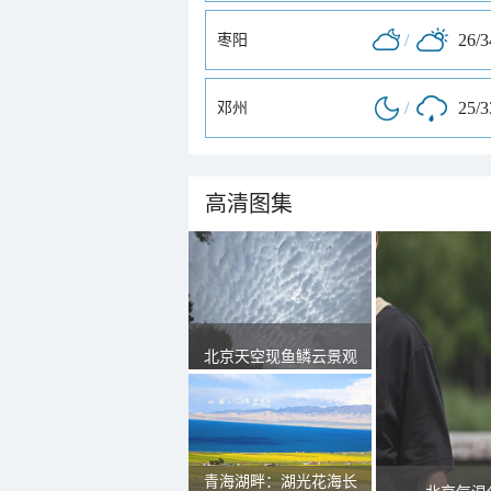
/
26/
枣阳
/
25/
邓州
高清图集
北京天空现鱼鳞云景观
青海湖畔：湖光花海长