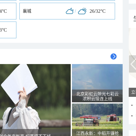
34°C
/
26/32°C
襄城
33°C
北京彩虹云隙光七彩云
浓积云接连上线
江西永新：中稻开镰抢