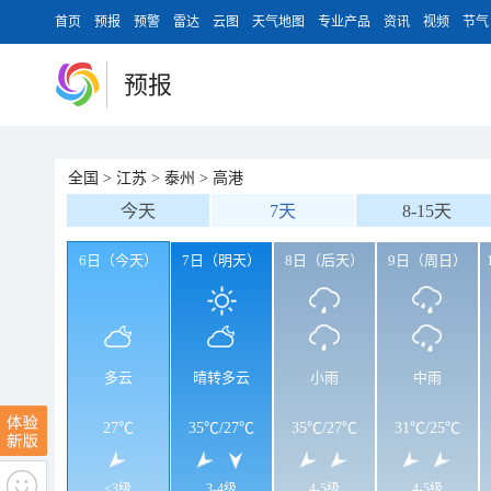
首页
预报
预警
雷达
云图
天气地图
专业产品
资讯
视频
节气
预报
全国
>
江苏
>
泰州
>
高港
今天
7天
8-15天
6日（今天）
7日（明天）
8日（后天）
9日（周日）
多云
晴转多云
小雨
中雨
27℃
35℃
/
27℃
35℃
/
27℃
31℃
/
25℃
<3级
3-4级
4-5级
4-5级