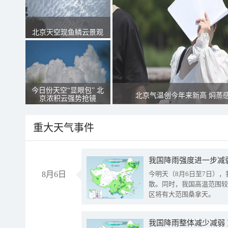
北京天空现鱼鳞云景观
今日份天空“显眼包” 北
北京气温创今年来新高 焖蒸
京浓积云强势抢镜
重大天气事件
8月6日
今明天（8月6日至7日）
散。同时，我国高温范围较
区将有大范围桑拿天。
我国降雨整体减少减弱