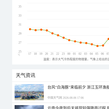
35
33
31
29
27
25
17
18
19
20
21
22
23
00
01
02
03
04
05
06
0
℃
温度：表示大气冷热程度的物理量，气象上给出的温
天气资讯
台风“白海豚”来临前夕 浙江玉环渔
中国天气网 2026-08-06 17:06
云南今夜到后天将现较强降雨过程 