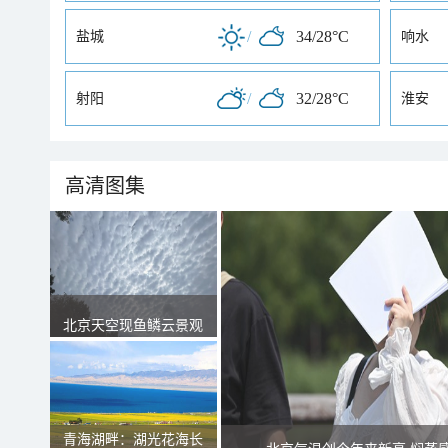
/
34/28°C
盐城
响水
/
32/28°C
射阳
淮安
高清图集
北京天空现鱼鳞云景观
青海湖畔：湖光花海长