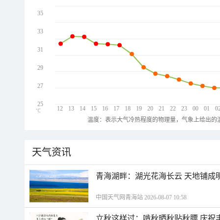
35
33
31
29
27
25
12
13
14
15
16
17
18
19
20
21
22
23
00
01
0
℃
温度：表示大气冷热程度的物理量，气象上给出的温
天气资讯
青海湖畔：湖光花海长云 天地铺成
中国天气网青海站 2026-08-07 10:58
立秋这样过：啃秋晒秋贴秋膘 庆祝