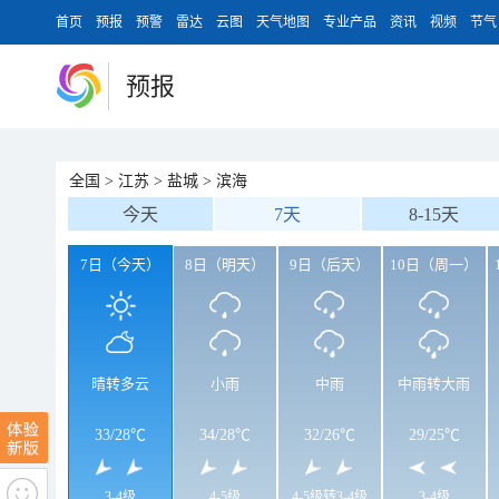
首页
预报
预警
雷达
云图
天气地图
专业产品
资讯
视频
节气
预报
全国
>
江苏
>
盐城
>
滨海
今天
7天
8-15天
7日（今天）
8日（明天）
9日（后天）
10日（周一）
晴转多云
小雨
中雨
中雨转大雨
33
/
28℃
34
/
28℃
32
/
26℃
29
/
25℃
3-4级
4-5级
4-5级转3-4级
3-4级