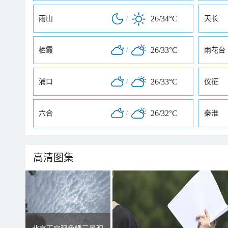
/
26/34°C
雨山
天长
/
26/33°C
栖霞
雨花台
/
26/33°C
浦口
仪征
/
26/32°C
六合
秦淮
高清图集