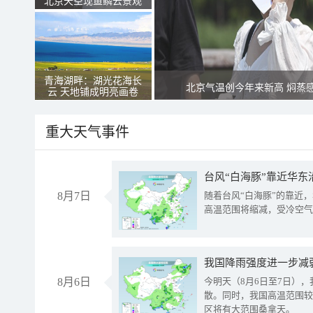
北京天空现鱼鳞云景观
青海湖畔：湖光花海长
北京气温创今年来新高 焖蒸
云 天地铺成明亮画卷
重大天气事件
台风“白海豚”靠近华东
8月7日
随着台风“白海豚”的靠近
高温范围将缩减，受冷空气
8月6日
今明天（8月6日至7日）
散。同时，我国高温范围较
区将有大范围桑拿天。