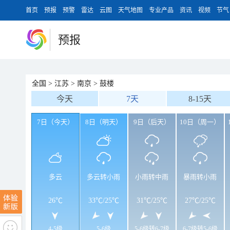
首页
预报
预警
雷达
云图
天气地图
专业产品
资讯
视频
节气
预报
全国
>
江苏
>
南京
>
鼓楼
今天
7天
8-15天
7日（今天）
8日（明天）
9日（后天）
10日（周一）
多云
多云转小雨
小雨转中雨
暴雨转小雨
26℃
33℃
/
25℃
31℃
/
25℃
27℃
/
25℃
4-5级
5-6级
5-6级转6-7级
6-7级转5-6级