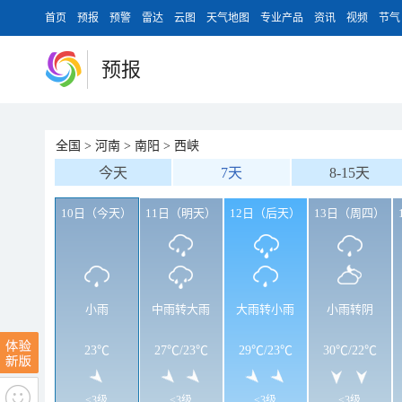
首页
预报
预警
雷达
云图
天气地图
专业产品
资讯
视频
节气
预报
全国
>
河南
>
南阳
>
西峡
今天
7天
8-15天
10日（今天）
11日（明天）
12日（后天）
13日（周四）
小雨
中雨转大雨
大雨转小雨
小雨转阴
23℃
27℃
/
23℃
29℃
/
23℃
30℃
/
22℃
<3级
<3级
<3级
<3级