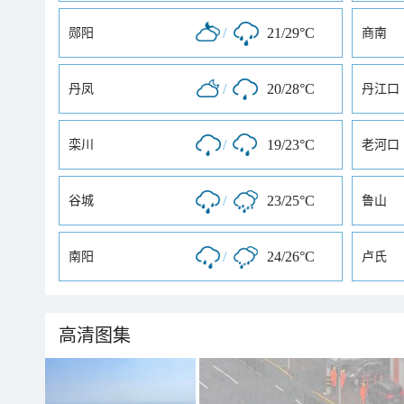
/
21/29°C
郧阳
商南
/
20/28°C
丹凤
丹江口
/
19/23°C
栾川
老河口
/
23/25°C
谷城
鲁山
/
24/26°C
南阳
卢氏
高清图集