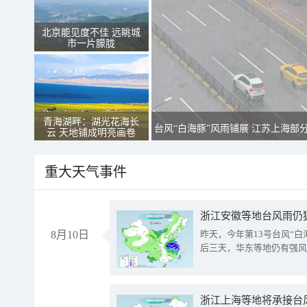
北京能见度不佳 远眺城
市一片朦胧
青海湖畔：湖光花海长
台风“白海豚”风雨铺展 江苏上海部
云 天地铺成明亮画卷
重大天气事件
浙江安徽等地台风雨仍
8月10日
昨天，今年第13号台风“
后三天，华东等地仍有强风
浙江上海等地将承接台风