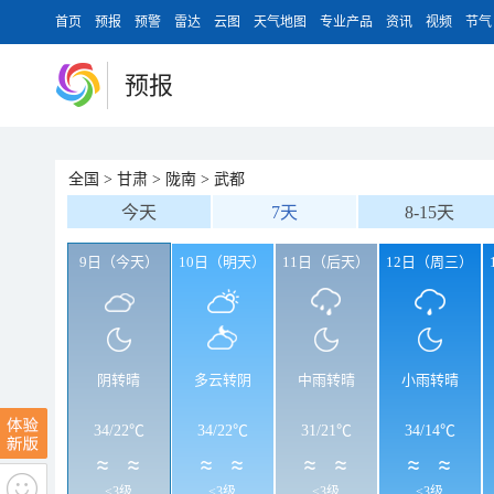
首页
预报
预警
雷达
云图
天气地图
专业产品
资讯
视频
节气
预报
全国
>
甘肃
>
陇南
>
武都
今天
7天
8-15天
9日（今天）
10日（明天）
11日（后天）
12日（周三）
阴转晴
多云转阴
中雨转晴
小雨转晴
34
/
22℃
34
/
22℃
31
/
21℃
34
/
14℃
<3级
<3级
<3级
<3级