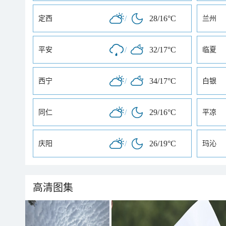
/
28/16°C
定西
兰州
/
32/17°C
平安
临夏
/
34/17°C
西宁
白银
/
29/16°C
同仁
平凉
/
26/19°C
庆阳
玛沁
高清图集