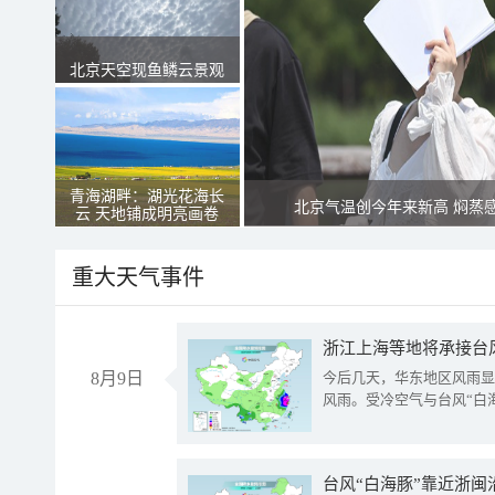
北京天空现鱼鳞云景观
青海湖畔：湖光花海长
北京气温创今年来新高 焖蒸
云 天地铺成明亮画卷
重大天气事件
浙江上海等地将承接台风
8月9日
今后几天，华东地区风雨显
风雨。受冷空气与台风“白
台风“白海豚”靠近浙闽