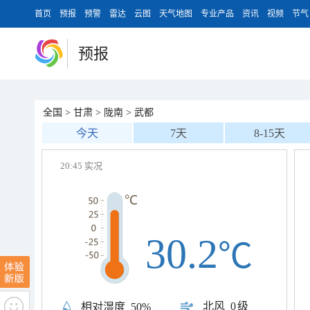
首页
预报
预警
雷达
云图
天气地图
专业产品
资讯
视频
节气
预报
全国
>
甘肃
>
陇南
>
武都
今天
7天
8-15天
20:45 实况
30.2
℃
北风
0级
相对湿度
50%