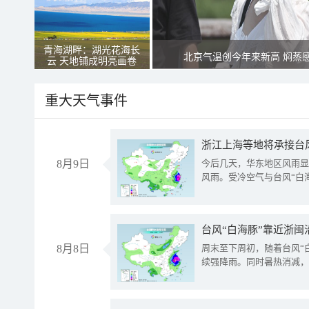
青海湖畔：湖光花海长
北京气温创今年来新高 焖蒸
云 天地铺成明亮画卷
重大天气事件
浙江上海等地将承接台风
8月9日
今后几天，华东地区风雨显
风雨。受冷空气与台风“白
台风“白海豚”靠近浙闽
8月8日
周末至下周初，随着台风“
续强降雨。同时暑热消减，