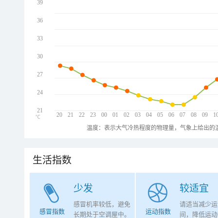
39
36
33
30
27
24
21
20
21
22
23
00
01
02
03
04
05
06
07
08
09
1
℃
温度：表示大气冷热程度的物理量，气象上给出的温
生活指数
少发
较适宜
感冒机率较低，避免
请适当减少运
感冒指数
运动指数
长期处于空调屋中。
间，降低运动