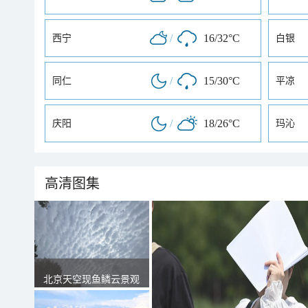
/
16/32°C
西宁
白银
/
15/30°C
同仁
平凉
/
18/26°C
庆阳
玛沁
高清图集
北京天空现鱼鳞云景观