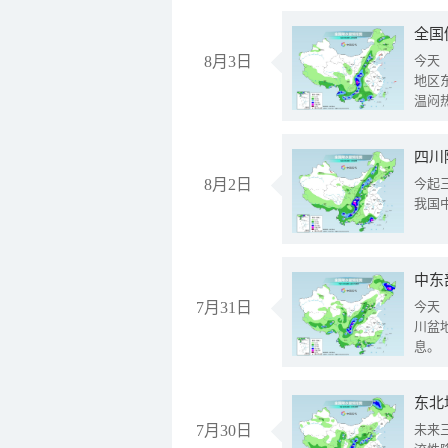
全国
8月3日
今天
地区
温闷
8月2日
今起
我国
中东
7月31日
今天
川盆
息。
东北
7月30日
未来