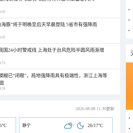
:05
白海豚”将于明晚至后天早晨登陆 5省市有强降雨
:05
入我国24小时警戒线 上海处于台风危险半圆风雨渐增
:55
区模糊已“闭眼”，局地强降雨具有极端性，浙江上海等
圆
:28
2026-08-08 11:30更新
16°C
/
26/17°C
静宁