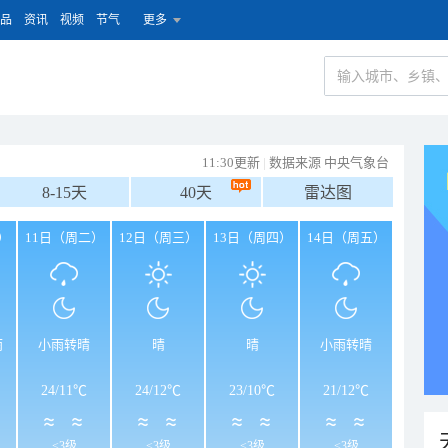
品
资讯
视频
节气
更多
11:30更新
|
数据来源 中央气象台
8-15天
40天
雷达图
）
11日（周二）
12日（周三）
13日（周四）
14日（周五）
雨
小雨转晴
晴
晴
小雨转晴
24
/
11℃
24
/
12℃
23
/
10℃
21
/
12℃
<3级
<3级
<3级
<3级