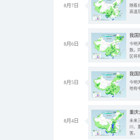
8月7日
随着
高温
8月6日
今明
散。
区将
我国
8月5日
今明
地有
重庆
8月4日
未来
川、
害。