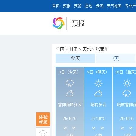
首页
预报
预警
雷达
云图
天气地图
专业产
预报
全国
>
甘肃
>
天水
>
张家川
今天
7天
8日（今天）
9日（明天）
10日（后天
雷阵雨转多云
晴转多云
晴转雷阵
26
/
16℃
27
/
18℃
28
/
18℃
<3级
<3级
<3级