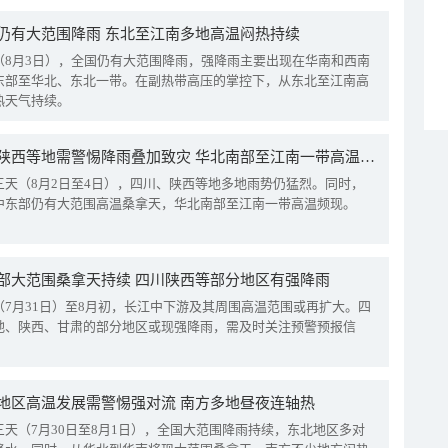
仍有大范围降雨 东北至江南多地高温闷热持续
（8月3日），全国仍有大范围降雨，强降雨主要出现在华南和西南
东部至华北、东北一带。在副热带高压的掌控下，从东北至江南高
热天气持续。
四川陕西等地需警惕降雨叠加致灾 华北南部至江南一带高温频现
三天（8月2日至4日），四川、陕西等地多地雨势仍猛烈。同时，
中东部仍有大范围高温桑拿天，华北南部至江南一带高温频现。
部大范围桑拿天持续 四川陕西等部分地区有强降雨
（7月31日）至8月初，长江中下游及其周围高温范围或再扩大。四
地、陕西、甘肃的部分地区或现强降雨，需及时关注预警预报信
地区高温发展需警惕强对流 南方多地昼夜连轴热
三天（7月30日至8月1日），全国大范围降雨持续，东北地区多对