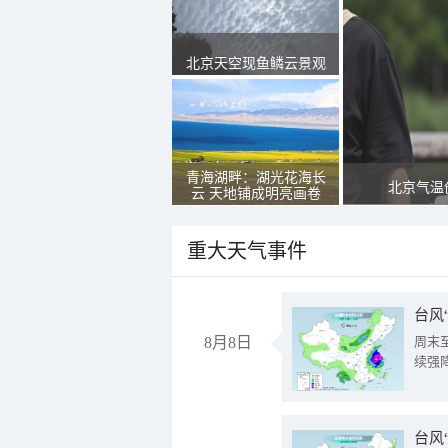
北京天空现鱼鳞云景观
青海湖畔：湖光花海长
北京气温
云 天地铺成明亮画卷
重大天气事件
台风
8月8日
周末
续强
台风