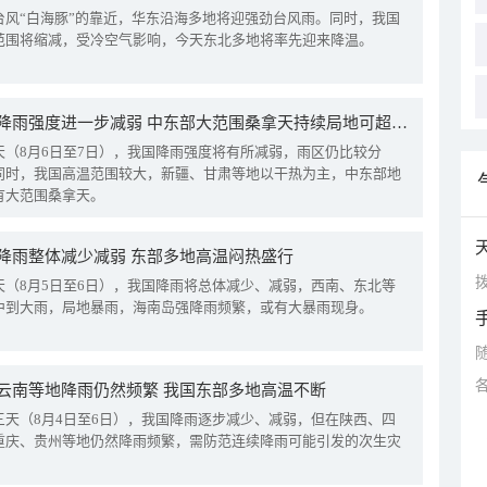
台风“白海豚”的靠近，华东沿海多地将迎强劲台风雨。同时，我国
范围将缩减，受冷空气影响，今天东北多地将率先迎来降温。
我国降雨强度进一步减弱 中东部大范围桑拿天持续局地可超38℃
天（8月6日至7日），我国降雨强度将有所减弱，雨区仍比较分
同时，我国高温范围较大，新疆、甘肃等地以干热为主，中东部地
有大范围桑拿天。
降雨整体减少减弱 东部多地高温闷热盛行
拨
天（8月5日至6日），我国降雨将总体减少、减弱，西南、东北等
中到大雨，局地暴雨，海南岛强降雨频繁，或有大暴雨现身。
云南等地降雨仍然频繁 我国东部多地高温不断
三天（8月4日至6日），我国降雨逐步减少、减弱，但在陕西、四
重庆、贵州等地仍然降雨频繁，需防范连续降雨可能引发的次生灾