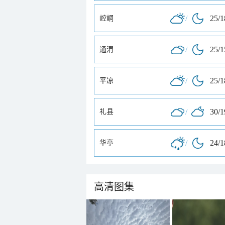
/
25/
崆峒
/
25/
通渭
/
25/
平凉
/
30/
礼县
/
24/
华亭
高清图集