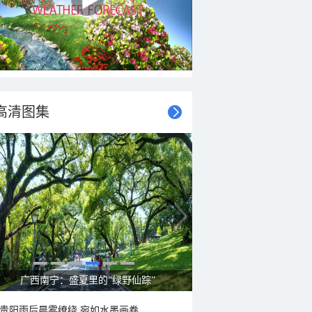
高清图集
广西南宁：盛夏里的“绿野仙踪”
贵阳雨后晨雾缭绕 宛如水墨画卷