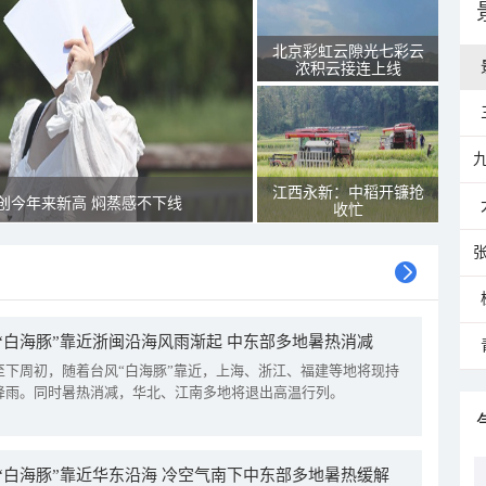
北京彩虹云隙光七彩云
浓积云接连上线
江西永新：中稻开镰抢
创今年来新高 焖蒸感不下线
收忙
“白海豚”靠近浙闽沿海风雨渐起 中东部多地暑热消减
至下周初，随着台风“白海豚”靠近，上海、浙江、福建等地将现持
降雨。同时暑热消减，华北、江南多地将退出高温行列。
“白海豚”靠近华东沿海 冷空气南下中东部多地暑热缓解