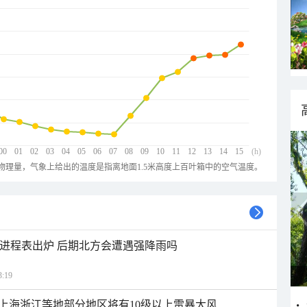
00
01
02
03
04
05
06
07
08
09
10
11
12
13
14
15
(h)
物理量，气象上给出的温度是指离地面1.5米高度上百叶箱中的空气温度。
雨进程表出炉 后期北方会遭遇强降雨吗
:19
上海浙江等地部分地区将有10级以上雷暴大风