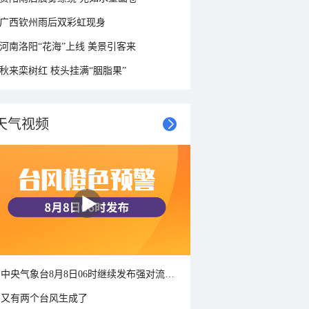
广西钦州雨后双彩虹现身
河南洛阳“花海”上线 美景引客来
秋来栾树红 枝头挂满“胭脂果”
天气视频
中央气象台8月8日06时继续发布强对流天气蓝色预警
又有两个台风生成了