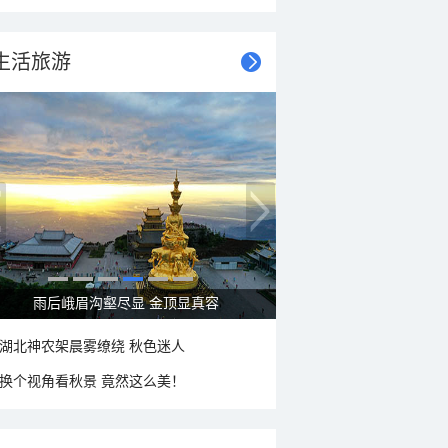
生活旅游
雨后峨眉沟壑尽显 金顶显真容
湖北神农架晨雾缭绕 秋色迷人
换个视角看秋景 竟然这么美！