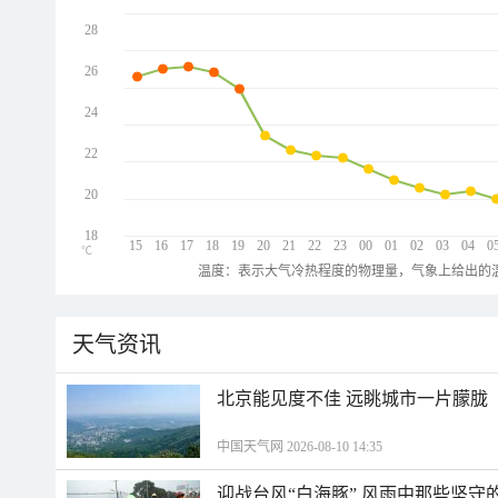
28
26
24
22
20
18
15
16
17
18
19
20
21
22
23
00
01
02
03
04
0
℃
温度：表示大气冷热程度的物理量，气象上给出的温
天气资讯
北京能见度不佳 远眺城市一片朦胧
中国天气网 2026-08-10 14:35
迎战台风“白海豚” 风雨中那些坚守