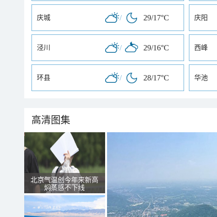
/
29/17°C
庆城
庆阳
/
29/16°C
泾川
西峰
/
28/17°C
环县
华池
高清图集
北京气温创今年来新高
焖蒸感不下线