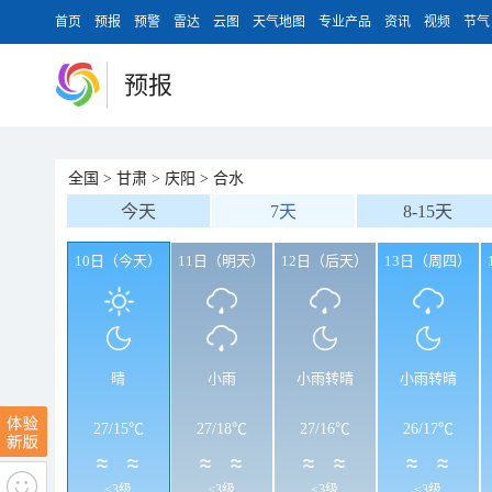
首页
预报
预警
雷达
云图
天气地图
专业产品
资讯
视频
节气
预报
全国
>
甘肃
>
庆阳
>
合水
今天
7天
8-15天
10日（今天）
11日（明天）
12日（后天）
13日（周四）
晴
小雨
小雨转晴
小雨转晴
27
/
15℃
27
/
18℃
27
/
16℃
26
/
17℃
<3级
<3级
<3级
<3级