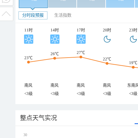
分时段预报
生活指数
11时
14时
17时
20时
23时
27℃
26℃
23℃
22℃
19℃
南风
南风
南风
南风
东南
<3级
<3级
<3级
<3级
<3级
整点天气实况
30