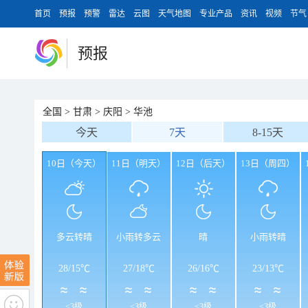
首页
预报
预警
雷达
云图
天气地图
专业产品
资讯
视频
节气
预报
全国
>
甘肃
>
庆阳
>
华池
今天
7天
8-15天
10日（今天）
11日（明天）
12日（后天）
13日（周四）
多云转晴
小雨转多云
晴
小雨转晴
28
/
15℃
27
/
18℃
26
/
16℃
23
/
13℃
<3级
<3级
<3级
<3级