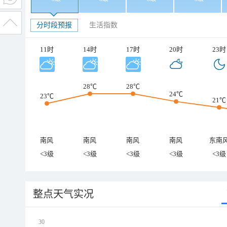
分时段预报
生活指数
11时
14时
17时
20时
23时
28℃
28℃
24℃
23℃
21℃
南风
南风
南风
南风
东南
<3级
<3级
<3级
<3级
<3级
整点天气实况
30