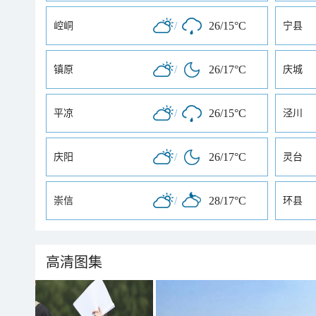
/
26/15°C
崆峒
宁县
/
26/17°C
镇原
庆城
/
26/15°C
平凉
泾川
/
26/17°C
庆阳
灵台
/
28/17°C
崇信
环县
高清图集