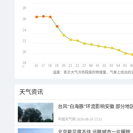
28
26
24
22
20
18
16
17
18
19
20
21
22
23
00
01
02
03
04
05
0
℃
温度：表示大气冷热程度的物理量，气象上给出的温
天气资讯
台风“白海豚”环流影响安徽 部分
中国天气网 2026-08-10 15:51
北京能见度不佳 远眺城市一片朦胧