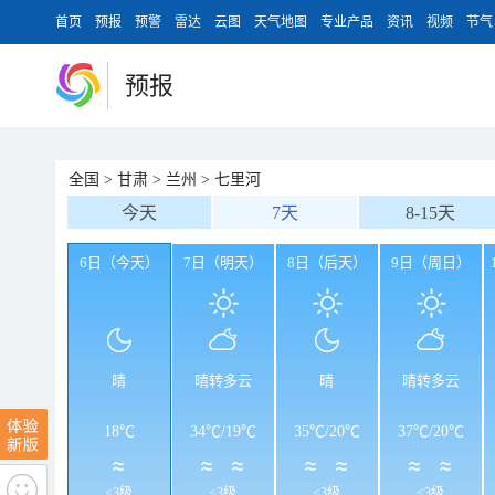
首页
预报
预警
雷达
云图
天气地图
专业产品
资讯
视频
节气
预报
全国
>
甘肃
>
兰州
>
七里河
今天
7天
8-15天
6日（今天）
7日（明天）
8日（后天）
9日（周日）
晴
晴转多云
晴
晴转多云
18℃
34℃
/
19℃
35℃
/
20℃
37℃
/
20℃
<3级
<3级
<3级
<3级