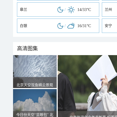
/
14/33°C
皋兰
兰州
/
16/31°C
白银
安宁
高清图集
北京天空现鱼鳞云景观
今日份天空“显眼包” 北