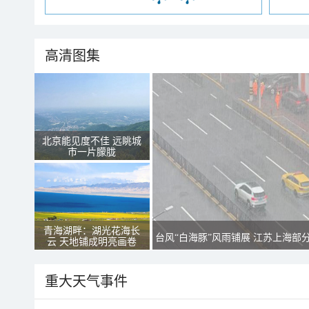
高清图集
北京能见度不佳 远眺城
市一片朦胧
青海湖畔：湖光花海长
台风“白海豚”风雨铺展 江苏上海部
云 天地铺成明亮画卷
重大天气事件