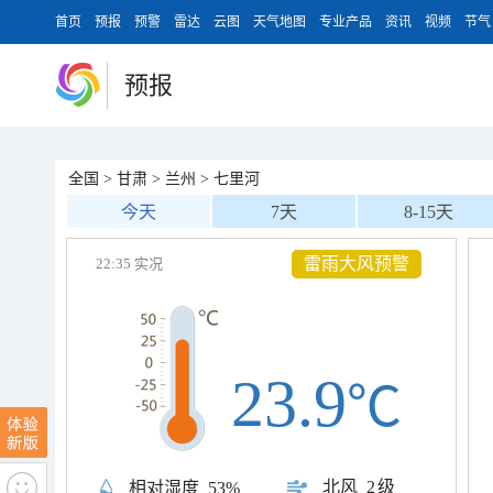
首页
预报
预警
雷达
云图
天气地图
专业产品
资讯
视频
节气
预报
全国
>
甘肃
>
兰州
>
七里河
今天
7天
8-15天
雷雨大风预警
22:35 实况
23.9
℃
北风
2级
相对湿度
53%