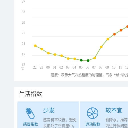
37
33
29
25
21
17
13
22
23
00
01
02
03
04
05
06
07
08
09
10
11
1
℃
温度：表示大气冷热程度的物理量，气象上给出的温
生活指数
少发
较不宜
感冒机率较低，避免
有降水，推荐
感冒指数
运动指数
长期处于空调屋中。
内进行休闲运