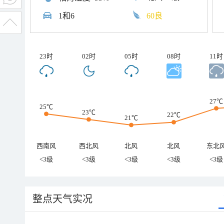
1和6
60良
23时
02时
05时
08时
11时
27℃
25℃
23℃
22℃
21℃
西南风
西北风
北风
北风
东北
<3级
<3级
<3级
<3级
<3级
整点天气实况