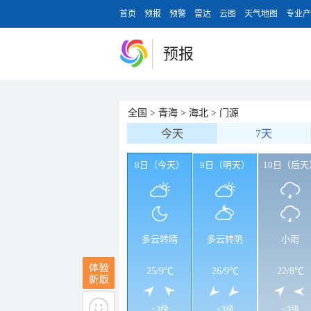
首页
预报
预警
雷达
云图
天气地图
专业产
预报
全国
>
青海
>
海北
>
门源
今天
7天
8日（今天）
9日（明天）
10日（后天
多云转晴
多云转阴
小雨
25
/
9℃
26
/
9℃
22
/
8℃
<3级
<3级
<3级