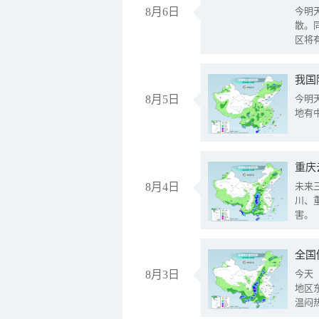
8月6日
今明
散。
区将
我国
8月5日
今明
地有
重庆
8月4日
未来
川、
害。
全国
8月3日
今天
地区
温闷