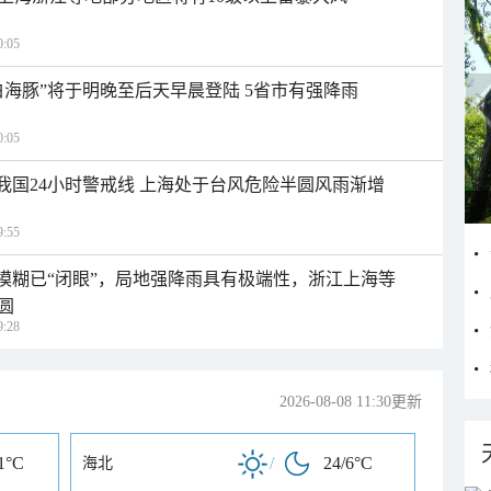
:05
白海豚”将于明晚至后天早晨登陆 5省市有强降雨
:05
入我国24小时警戒线 上海处于台风危险半圆风雨渐增
:55
区模糊已“闭眼”，局地强降雨具有极端性，浙江上海等
圆
:28
2026-08-08 11:30更新
1°C
/
24/6°C
海北