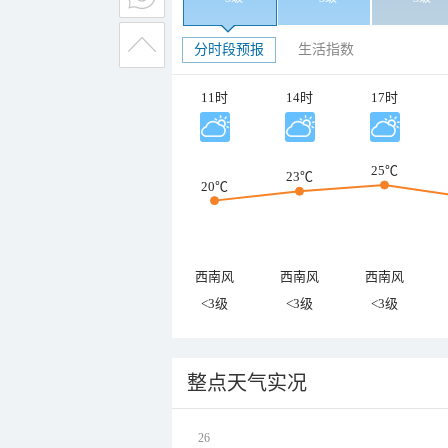
分时段预报
生活指数
11时
14时
17时
25℃
23℃
20℃
西南风
西南风
西南风
<3级
<3级
<3级
整点天气实况
26