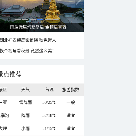
雨后峨眉沟壑尽显 金顶显真容
湖北神农架晨雾缭绕 秋色迷人
换个视角看秋景 竟然这么美！
景点推荐
景区
天气
气温
旅游指数
三亚
雷阵雨
30/25℃
一般
九寨沟
阵雨
32/18℃
适宜
大理
小雨
21/15℃
适宜