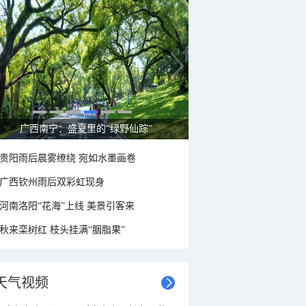
广西南宁：盛夏里的“绿野仙踪”
贵阳雨后晨雾缭绕 宛如水墨画卷
广西钦州雨后双彩虹现身
河南洛阳“花海”上线 美景引客来
秋来栾树红 枝头挂满“胭脂果”
天气视频