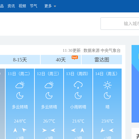
品
资讯
视频
节气
更多
11:30更新
|
数据来源 中央气象台
8-15天
40天
雷达图
）
11日（周二）
12日（周三）
13日（周四）
14日（周五）
多云转晴
多云转晴
小雨转晴
晴
24
/
8℃
26
/
7℃
21
/
6℃
23
/
6℃
<3级
<3级
<3级
<3级