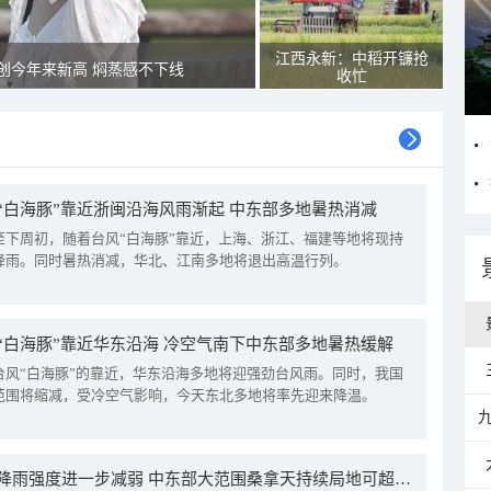
江西永新：中稻开镰抢
创今年来新高 焖蒸感不下线
收忙
“白海豚”靠近浙闽沿海风雨渐起 中东部多地暑热消减
至下周初，随着台风“白海豚”靠近，上海、浙江、福建等地将现持
降雨。同时暑热消减，华北、江南多地将退出高温行列。
“白海豚”靠近华东沿海 冷空气南下中东部多地暑热缓解
台风“白海豚”的靠近，华东沿海多地将迎强劲台风雨。同时，我国
范围将缩减，受冷空气影响，今天东北多地将率先迎来降温。
我国降雨强度进一步减弱 中东部大范围桑拿天持续局地可超38℃