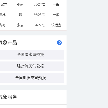
张家界
小雨
35/24℃
一般
桂林
晴
36/25℃
一般
青岛
多云
34/27℃
较适宜
气象产品
全国降水量预报
强对流天气公报
全国地质灾害预报
气象服务