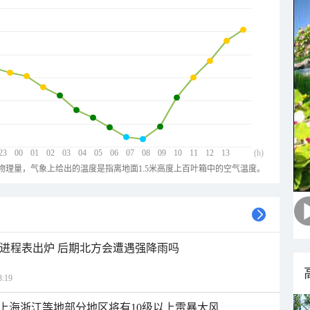
23
00
01
02
03
04
05
06
07
08
09
10
11
12
13
(h)
物理量，气象上给出的温度是指离地面1.5米高度上百叶箱中的空气温度。
雨进程表出炉 后期北方会遭遇强降雨吗
:19
上海浙江等地部分地区将有10级以上雷暴大风