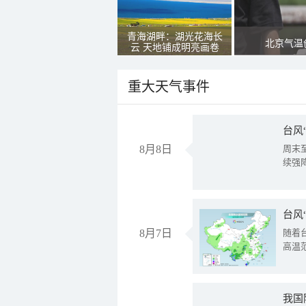
青海湖畔：湖光花海长
北京气温
云 天地铺成明亮画卷
重大天气事件
台风
8月8日
周末
续强
台风
8月7日
随着
高温