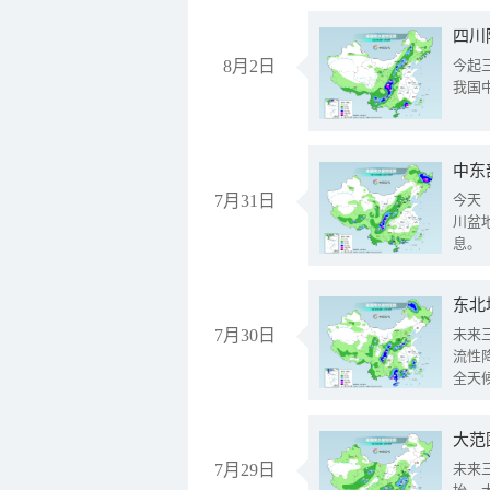
8月2日
今起
我国
中东
7月31日
今天
川盆
息。
东北
7月30日
未来
流性
全天
大范
7月29日
未来