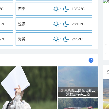
°C
/
13/32°C
西宁
13°C
/
28/10°C
湟源
12°C
/
24/6°C
海晏
北京彩虹云隙光七彩云
浓积云接连上线