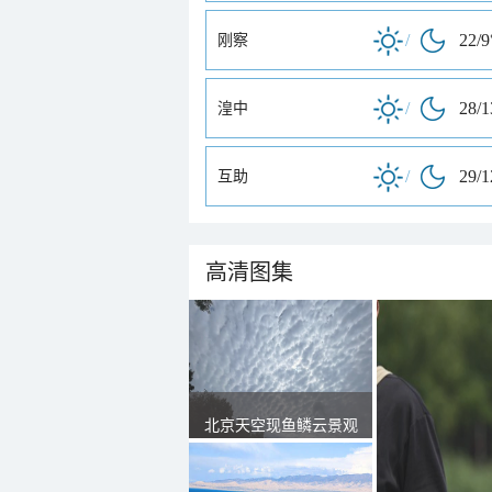
/
22/9
刚察
/
28/
湟中
/
29/
互助
高清图集
北京天空现鱼鳞云景观