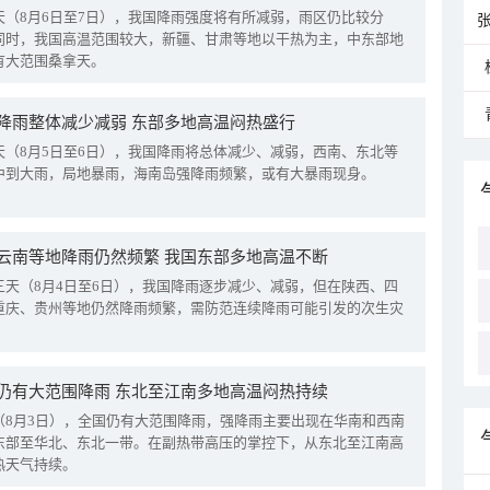
天（8月6日至7日），我国降雨强度将有所减弱，雨区仍比较分
同时，我国高温范围较大，新疆、甘肃等地以干热为主，中东部地
有大范围桑拿天。
降雨整体减少减弱 东部多地高温闷热盛行
天（8月5日至6日），我国降雨将总体减少、减弱，西南、东北等
中到大雨，局地暴雨，海南岛强降雨频繁，或有大暴雨现身。
云南等地降雨仍然频繁 我国东部多地高温不断
三天（8月4日至6日），我国降雨逐步减少、减弱，但在陕西、四
重庆、贵州等地仍然降雨频繁，需防范连续降雨可能引发的次生灾
仍有大范围降雨 东北至江南多地高温闷热持续
（8月3日），全国仍有大范围降雨，强降雨主要出现在华南和西南
东部至华北、东北一带。在副热带高压的掌控下，从东北至江南高
热天气持续。