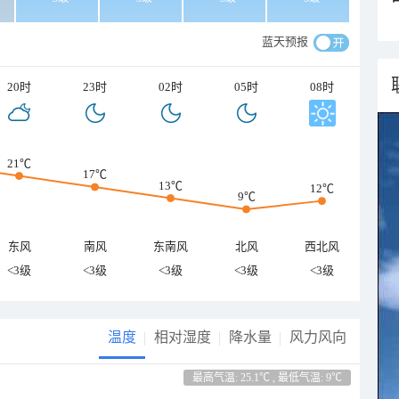
蓝天预报
20时
23时
02时
05时
08时
21℃
17℃
13℃
12℃
9℃
东风
南风
东南风
北风
西北风
<3级
<3级
<3级
<3级
<3级
温度
相对湿度
降水量
风力风向
最高气温: 25.1℃ , 最低气温: 9℃