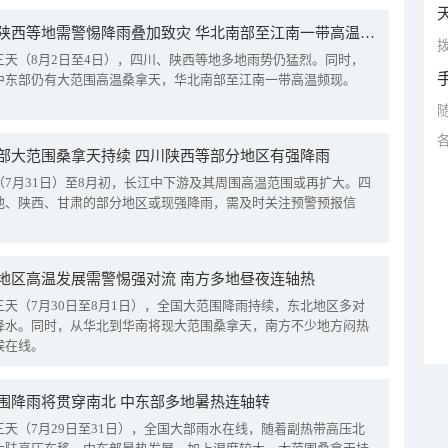
四川陕西等地需警惕降雨叠加致灾 华北南部至江南一带高温频现
拨
三天（8月2日至4日），四川、陕西等地多地雨势仍猛烈。同时，
中东部仍有大范围高温桑拿天，华北南部至江南一带高温频现。
部大范围桑拿天持续 四川陕西等部分地区有强降雨
（7月31日）至8月初，长江中下游及其周围高温范围或再扩大。四
地、陕西、甘肃的部分地区或现强降雨，需及时关注预警预报信
地区高温发展需警惕强对流 南方多地昼夜连轴热
三天（7月30日至8月1日），全国大范围降雨持续，东北地区多对
降水。同时，从华北到华南将现大范围桑拿天，南方不少地方闷热
候在线。
围降雨将贯穿南北 中东部多地暑热连轴转
三天（7月29日至31日），全国大部雨水在线，随着副热带高压北