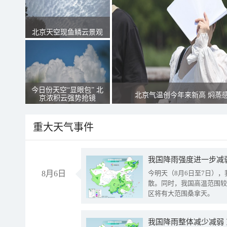
北京天空现鱼鳞云景观
今日份天空“显眼包” 北
北京气温创今年来新高 焖蒸
京浓积云强势抢镜
重大天气事件
8月6日
今明天（8月6日至7日）
散。同时，我国高温范围较
区将有大范围桑拿天。
我国降雨整体减少减弱