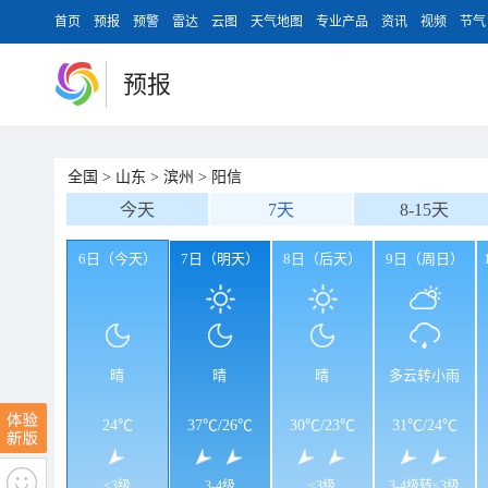
首页
预报
预警
雷达
云图
天气地图
专业产品
资讯
视频
节气
预报
全国
>
山东
>
滨州
>
阳信
今天
7天
8-15天
6日（今天）
7日（明天）
8日（后天）
9日（周日）
晴
晴
晴
多云转小雨
24℃
37℃
/
26℃
30℃
/
23℃
31℃
/
24℃
<3级
3-4级
<3级
3-4级转<3级