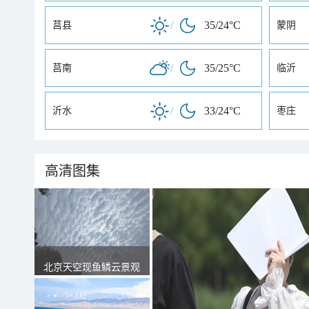
/
35/24°C
莒县
蒙阴
/
35/25°C
莒南
临沂
/
33/24°C
沂水
枣庄
高清图集
北京天空现鱼鳞云景观