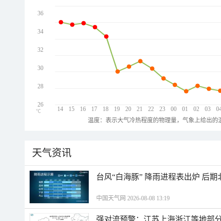
36
34
32
30
28
26
14
15
16
17
18
19
20
21
22
23
00
01
02
03
0
℃
温度：表示大气冷热程度的物理量，气象上给出的温
天气资讯
台风“白海豚” 降雨进程表出炉 后
中国天气网 2026-08-08 13:19
强对流预警：江苏上海浙江等地部分