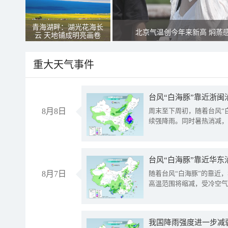
青海湖畔：湖光花海长
北京气温创今年来新高 焖蒸
云 天地铺成明亮画卷
重大天气事件
台风“白海豚”靠近浙闽
8月8日
周末至下周初，随着台风“
续强降雨。同时暑热消减，
台风“白海豚”靠近华东
8月7日
随着台风“白海豚”的靠近
高温范围将缩减，受冷空气