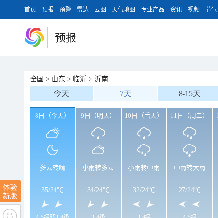
首页
预报
预警
雷达
云图
天气地图
专业产品
资讯
视频
节气
预报
全国
>
山东
>
临沂
>
沂南
今天
7天
8-15天
8日（今天）
9日（明天）
10日（后天）
11日（周二）
多云转晴
小雨转多云
小雨转中雨
中雨转大雨
35
/
24℃
34
/
24℃
32
/
24℃
27
/
24℃
4-5级转3-4级
3-4级
3-4级
4-5级