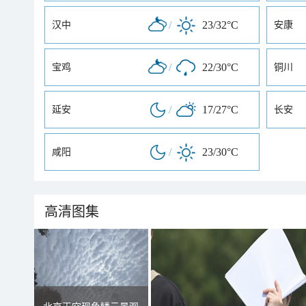
/
23/32°C
汉中
安康
/
22/30°C
宝鸡
铜川
/
17/27°C
延安
长安
/
23/30°C
咸阳
高清图集