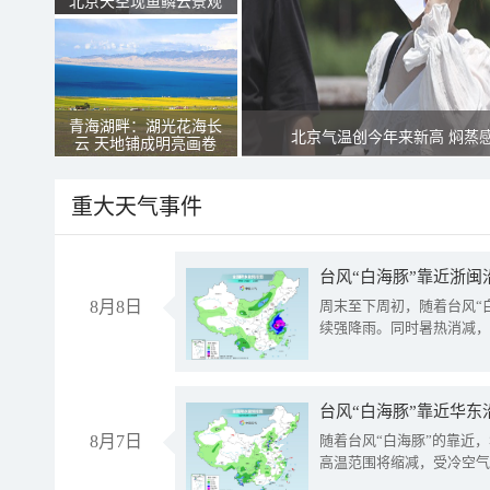
北京天空现鱼鳞云景观
青海湖畔：湖光花海长
北京气温创今年来新高 焖蒸
云 天地铺成明亮画卷
重大天气事件
台风“白海豚”靠近浙闽
8月8日
周末至下周初，随着台风“
续强降雨。同时暑热消减，
台风“白海豚”靠近华东
8月7日
随着台风“白海豚”的靠近
高温范围将缩减，受冷空气