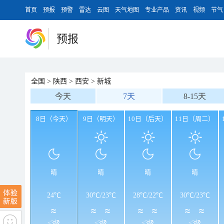
首页
预报
预警
雷达
云图
天气地图
专业产品
资讯
视频
节气
预报
全国
>
陕西
>
西安
>
新城
今天
7天
8-15天
8日（今天）
9日（明天）
10日（后天）
11日（周二）
晴
晴
晴
晴
24℃
30℃
/
23℃
28℃
/
22℃
30℃
/
23℃
<3级
<3级
<3级
<3级