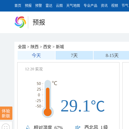
首页
预报
预警
雷达
云图
天气地图
专业产品
资讯
视频
节气
预报
全国
>
陕西
>
西安
>
新城
今天
7天
8-15天
12:20 实况
29.1
℃
西北风
1级
相对湿度
67%