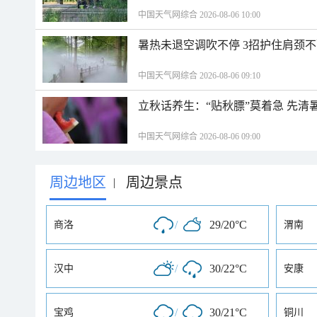
中国天气网综合 2026-08-06 10:00
暑热未退空调吹不停 3招护住肩颈
中国天气网综合 2026-08-06 09:10
立秋话养生：“贴秋膘”莫着急 先清
中国天气网综合 2026-08-06 09:00
周边地区
周边景点
|
/
29/20°C
商洛
渭南
/
30/22°C
汉中
安康
/
30/21°C
宝鸡
铜川