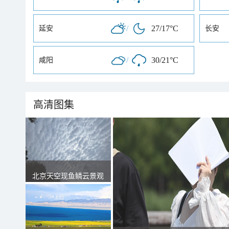
/
27/17°C
延安
长安
/
30/21°C
咸阳
高清图集
北京天空现鱼鳞云景观