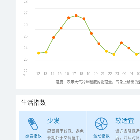
28
27
26
25
24
23
22
12
13
14
15
16
17
18
19
20
21
22
23
00
01
0
℃
温度：表示大气冷热程度的物理量，气象上给出的温
生活指数
少发
较适宜
感冒机率较低，避免
请适当降低运
感冒指数
运动指数
长期处于空调屋中。
度，并及时补