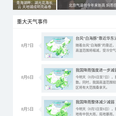
青海湖畔：湖光花海长
北京气温创今年来新高 焖蒸
云 天地铺成明亮画卷
重大天气事件
台风“白海豚”靠近华东
8月7日
随着台风“白海豚”的靠近
高温范围将缩减，受冷空气
8月6日
今明天（8月6日至7日）
散。同时，我国高温范围较
区将有大范围桑拿天。
我国降雨整体减少减弱
8月5日
今明天（8月5日至6日）
地有中到大雨，局地暴雨，