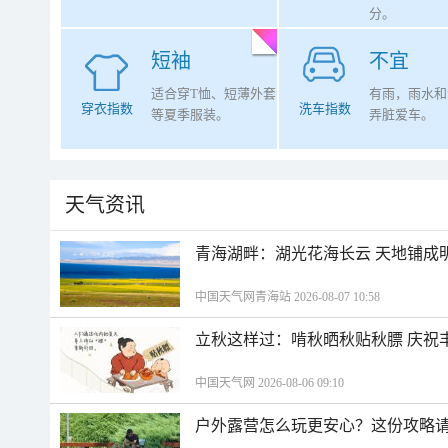
分。
短袖
不宜
适合穿T恤、短薄外套
有雨，雨水和
穿衣指数
洗车指数
等夏季服装。
弄脏爱车。
天气资讯
青海湖畔：湖光花海长云 天地铺成
中国天气网青海站 2026-08-07 10:58
立秋这样过：啃秋晒秋贴秋膘 庆祝
中国天气网 2026-08-06 09:10
户外露营怎么玩更安心？这份攻略