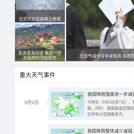
北京天空现鱼鳞云景观
走进青海祁连 邂逅一场
北京气温创今年来新高 焖蒸
大自然的顶级配色
重大天气事件
8月6日
今明天（8月6日至7日）
散。同时，我国高温范围较
区将有大范围桑拿天。
我国降雨整体减少减弱