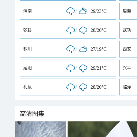
/
29/23°C
渭南
周至
/
28/20°C
乾县
武功
/
27/19°C
铜川
西安
/
29/21°C
咸阳
兴平
/
28/20°C
礼泉
临潼
高清图集