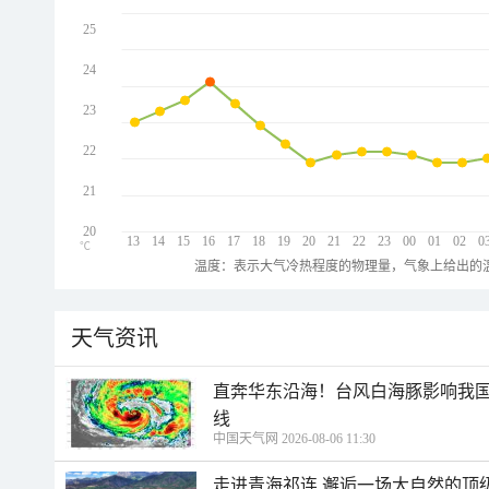
25
24
23
22
21
20
13
14
15
16
17
18
19
20
21
22
23
00
01
02
0
℃
温度：表示大气冷热程度的物理量，气象上给出的温
天气资讯
直奔华东沿海！台风白海豚影响我国
线
中国天气网 2026-08-06 11:30
走进青海祁连 邂逅一场大自然的顶