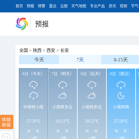
首页
预报
预警
雷达
云图
天气地图
专业产品
资讯
视频
节气
预报
全国
>
陕西
>
西安
>
长安
今天
7天
8-15天
6日（今天）
7日（明天）
8日（后天）
9日（周日）
中雨转小雨
小雨转多云
小雨转多云
小雨转晴
27
/
20℃
26
/
21℃
28
/
22℃
27
/
20℃
<3级
<3级
<3级
<3级