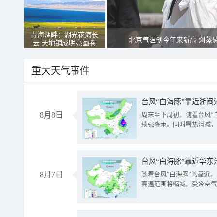
青海湖畔：湖光花海长
北京气温创今年来新高 焖蒸
云 天地铺成明亮画卷
重大天气事件
台风“白海豚”靠近浙闽
8月8日
周末至下周初，随着台风“
续强降雨。同时暑热消减，
台风“白海豚”靠近华东
8月7日
随着台风“白海豚”的靠近
高温范围将缩减，受冷空气