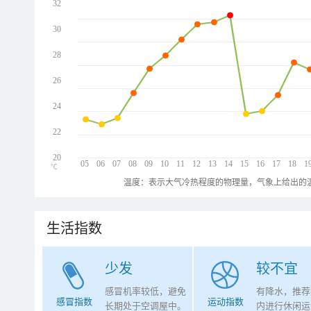
32
30
28
26
24
22
20
05
06
07
08
09
10
11
12
13
14
15
16
17
18
1
℃
温度：表示大气冷热程度的物理量，气象上给出的温
生活指数
少发
较不宜
感冒机率较低，避免
有降水，推荐
感冒指数
运动指数
长期处于空调屋中。
内进行休闲运