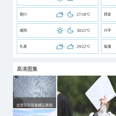
/
27/18°C
铜川
西安
/
30/21°C
咸阳
兴平
/
29/22°C
礼泉
临潼
高清图集
北京天空现鱼鳞云景观