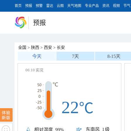
首页
预报
预警
雷达
云图
天气地图
专业产品
资讯
视频
节气
预报
全国
>
陕西
>
西安
>
长安
今天
7天
8-15天
06:10 实况
22
℃
东南风
1级
相对湿度
99%