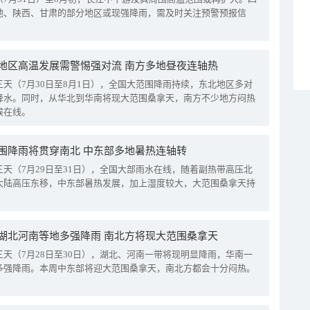
地、陕西、甘肃的部分地区或现强降雨，需及时关注预警预报信
地区高温发展需警惕强对流 南方多地昼夜连轴热
三天（7月30日至8月1日），全国大范围降雨持续，东北地区多对
降水。同时，从华北到华南将现大范围桑拿天，南方不少地方闷热
候在线。
围降雨将贯穿南北 中东部多地暑热连轴转
三天（7月29日至31日），全国大部雨水在线，随着副热带高压北
大陆高压东移，中东部暑热发展，加上湿度较大，大范围桑拿天持
湖北河南等地多强降雨 南北方将现大范围桑拿天
三天（7月28日至30日），湖北、河南一带将现明显降雨，华南一
多强降雨。本周中东部将迎大范围桑拿天，南北方都会十分闷热。