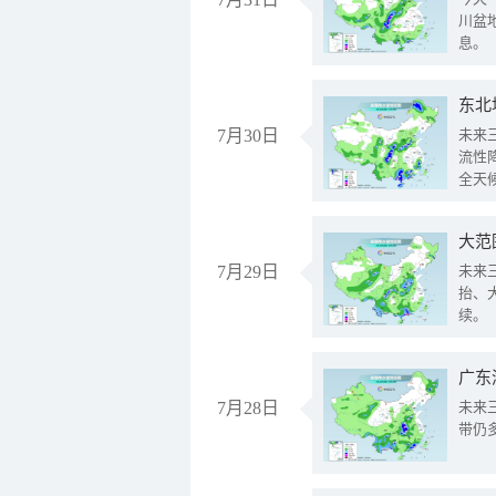
川盆
息。
东北
7月30日
未来
流性
全天
大范
7月29日
未来
抬、
续。
广东
7月28日
未来
带仍