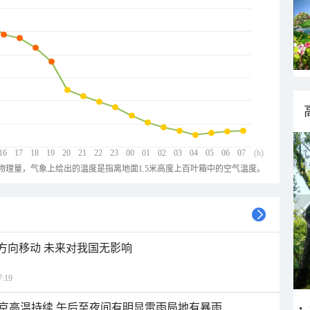
16
17
18
19
20
21
22
23
00
01
02
03
04
05
06
07
(h)
物理量，气象上给出的温度是指离地面1.5米高度上百叶箱中的空气温度。
北方向移动 未来对我国无影响
:19
京高温持续 午后至夜间有明显雷雨局地有暴雨