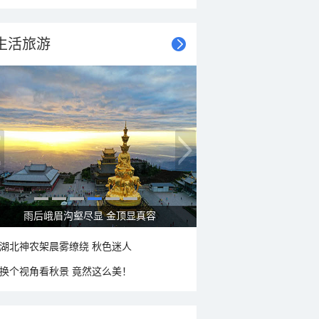
生活旅游
雨后峨眉沟壑尽显 金顶显真容
湖北神农架晨雾缭绕 秋色迷人
换个视角看秋景 竟然这么美！