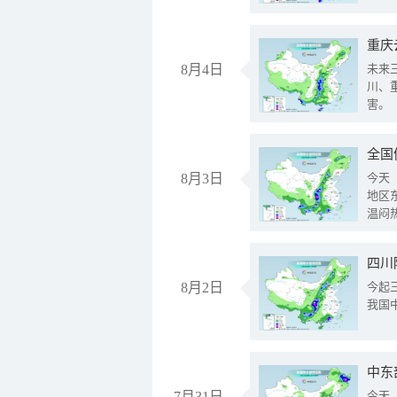
重庆
8月4日
未来
川、
害。
全国
8月3日
今天
地区
温闷
8月2日
今起
我国
中东
7月31日
今天