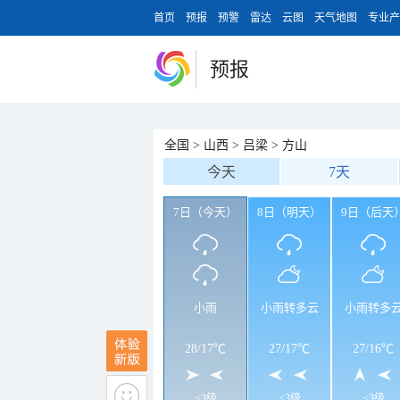
首页
预报
预警
雷达
云图
天气地图
专业产
预报
全国
>
山西
>
吕梁
>
方山
今天
7天
7日（今天）
8日（明天）
9日（后天
小雨
小雨转多云
小雨转多
28
/
17℃
27
/
17℃
27
/
16℃
<3级
<3级
<3级