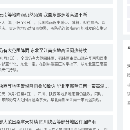
云南等地降雨仍然频繁 我国东部多地高温不断
三天（8月4日至6日），我国降雨逐步减少、减弱，但在陕西、四
重庆、贵州等地仍然降雨频繁，需防范连续降雨可能引发的次生灾
仍有大范围降雨 东北至江南多地高温闷热持续
（8月3日），全国仍有大范围降雨，强降雨主要出现在华南和西南
东部至华北、东北一带。在副热带高压的掌控下，从东北至江南高
热天气持续。
拨
四川陕西等地需警惕降雨叠加致灾 华北南部至江南一带高温频现
三天（8月2日至4日），四川、陕西等地多地雨势仍猛烈。同时，
中东部仍有大范围高温桑拿天，华北南部至江南一带高温频现。
部大范围桑拿天持续 四川陕西等部分地区有强降雨
（7月31日）至8月初，长江中下游及其周围高温范围或再扩大。四