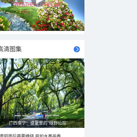
高清图集
广西南宁：盛夏里的“绿野仙踪”
贵阳雨后晨雾缭绕 宛如水墨画卷