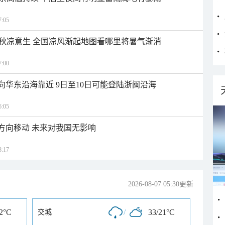
:05
秋凉意生 全国凉风渐起地图看哪里将暑气渐消
:00
向华东沿海靠近 9日至10日可能登陆浙闽沿海
:05
北方向移动 未来对我国无影响
:17
2026-08-07 05:30更新
22°C
/
33/21°C
交城