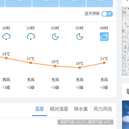
蓝天预报
20时
23时
02时
05时
08时
24℃
21℃
21℃
19℃
18℃
西风
东风
东风
东风
东风
<3级
<3级
<3级
<3级
<3级
温度
相对湿度
降水量
风力风向
最高气温: 28.2℃ , 最低气温: 18℃