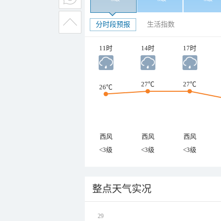
分时段预报
生活指数
11时
14时
17时
27℃
27℃
26℃
西风
西风
西风
<3级
<3级
<3级
整点天气实况
29