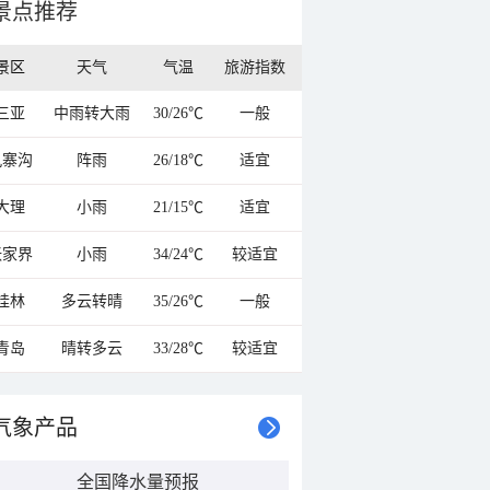
景点推荐
景区
天气
气温
旅游指数
三亚
中雨转大雨
30/26℃
一般
九寨沟
阵雨
26/18℃
适宜
大理
小雨
21/15℃
适宜
张家界
小雨
34/24℃
较适宜
桂林
多云转晴
35/26℃
一般
青岛
晴转多云
33/28℃
较适宜
气象产品
全国降水量预报