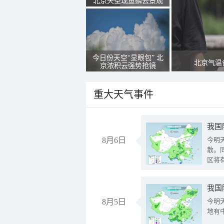
北京天空现鱼鳞云景观
今日份天空“显眼包” 北
北京气温
京浓积云强势抢镜
重大天气事件
8月6日
今明
散。
区将
我国
8月5日
今明
地有