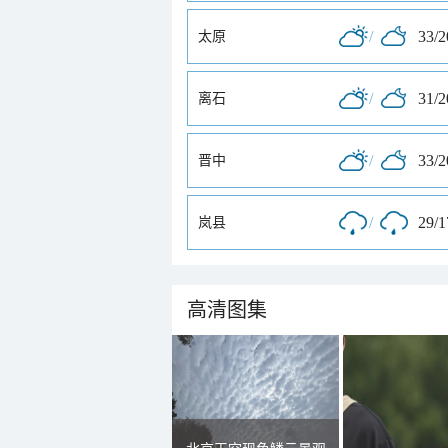
/
33/
太原
/
31/
离石
/
33/
晋中
/
29/
岚县
高清图集