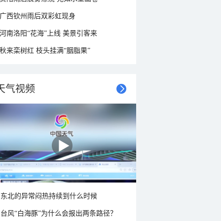
广西钦州雨后双彩虹现身
河南洛阳“花海”上线 美景引客来
秋来栾树红 枝头挂满“胭脂果”
天气视频
东北的异常闷热持续到什么时候
台风“白海豚”为什么会报出两条路径？