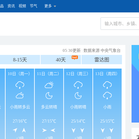
品
资讯
视频
节气
更多
05:30更新
|
数据来源 中央气象台
8-15天
40天
雷达图
）
10日（周一）
11日（周二）
12日（周三）
13日（周四）
云
小雨转多云
多云转晴
小雨转晴
小雨
27
/
16℃
27
/
15℃
25
/
14℃
25
/
15℃
<3级
<3级
<3级
<3级