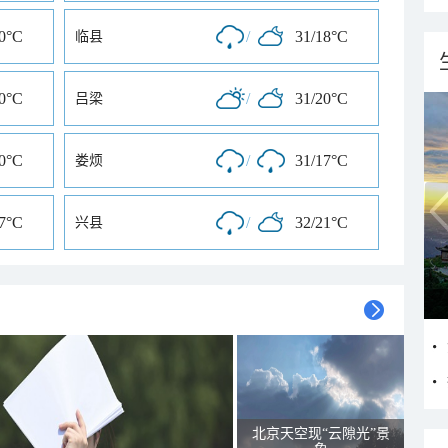
20°C
/
31/18°C
临县
20°C
/
31/20°C
吕梁
20°C
/
31/17°C
娄烦
17°C
/
32/21°C
兴县
北京天空现“云隙光”景