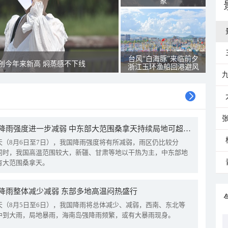
象
台风“白海豚”来临前夕
创今年来新高 焖蒸感不下线
浙江玉环渔船回港避风
我国降雨强度进一步减弱 中东部大范围桑拿天持续局地可超38℃
天（8月6日至7日），我国降雨强度将有所减弱，雨区仍比较分
同时，我国高温范围较大，新疆、甘肃等地以干热为主，中东部地
有大范围桑拿天。
降雨整体减少减弱 东部多地高温闷热盛行
天（8月5日至6日），我国降雨将总体减少、减弱，西南、东北等
中到大雨，局地暴雨，海南岛强降雨频繁，或有大暴雨现身。