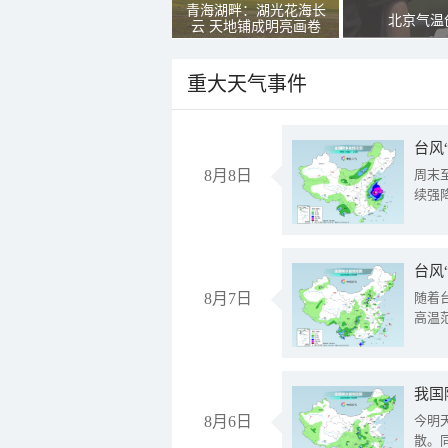
青海湖畔：湖光花海长
北京气温
云 天地铺成明亮画卷
重大天气事件
台风
8月8日
周末
续强
台风
8月7日
随着
高温
8月6日
今明
散。