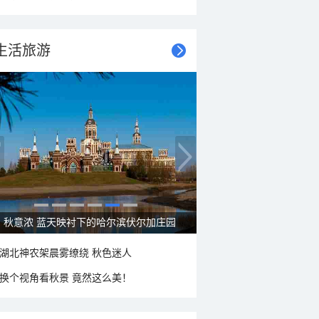
生活旅游
秋意浓 蓝天映衬下的哈尔滨伏尔加庄园
湖北神农架晨雾缭绕 秋色迷人
换个视角看秋景 竟然这么美！