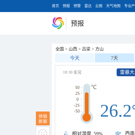
首页
预报
预警
雷达
云图
天气地图
专业产
预报
全国
>
山西
>
吕梁
>
方山
今天
7天
雷暴大
18:30 实况
26.2
西南
相对湿度
59%