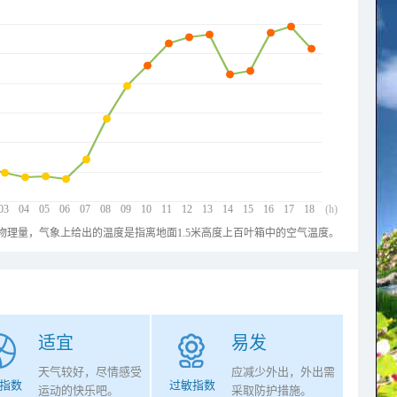
03
04
05
06
07
08
09
10
11
12
13
14
15
16
17
18
(h)
物理量，气象上给出的温度是指离地面1.5米高度上百叶箱中的空气温度。
适宜
易发
天气较好，尽情感受
应减少外出，外出需
指数
过敏指数
运动的快乐吧。
采取防护措施。