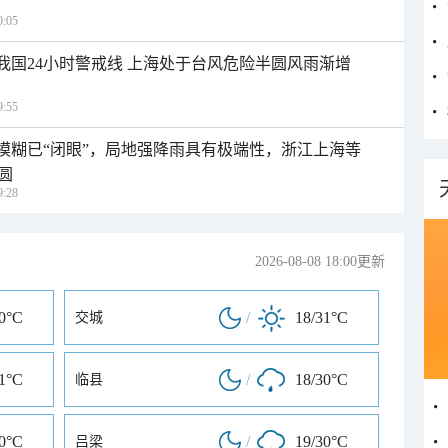
:05
入我国24小时警戒线 上海处于台风危险半圆风雨渐增
:55
区模糊已“闭眼”，局地强降雨具有极端性，浙江上海等
圆
:28
2026-08-08 18:00更新
30°C
/
18/31°C
交城
31°C
/
18/30°C
临县
30°C
/
19/30°C
吕梁