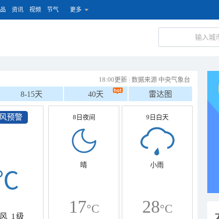
品
资讯
视频
节气
更多
18:00更新
|
数据来源 中央气象台
8-15天
40天
雷达图
风预警
8日夜间
9日白天
晴
小雨
℃
17
28
°C
°C
风
1级