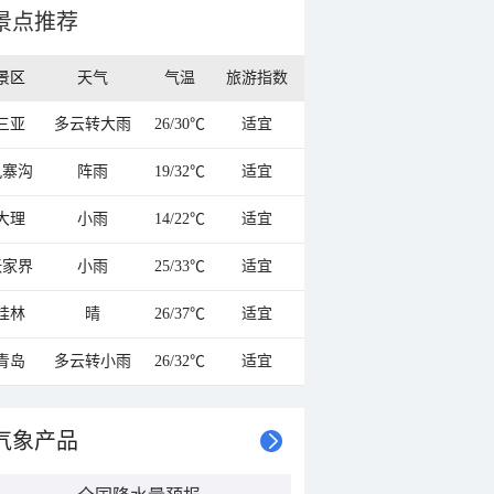
景点推荐
景区
天气
气温
旅游指数
三亚
多云转大雨
26/30℃
适宜
九寨沟
阵雨
19/32℃
适宜
大理
小雨
14/22℃
适宜
张家界
小雨
25/33℃
适宜
桂林
晴
26/37℃
适宜
青岛
多云转小雨
26/32℃
适宜
气象产品