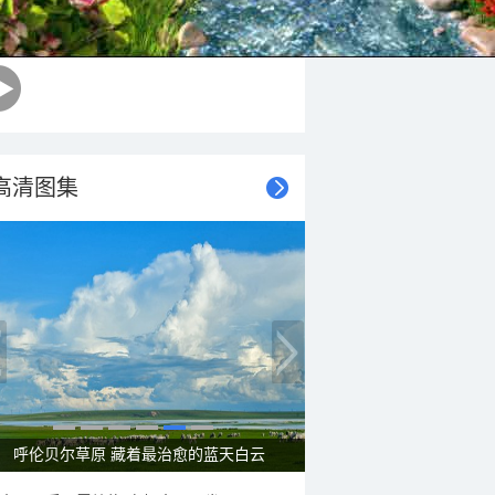
高清图集
呼伦贝尔草原 藏着最治愈的蓝天白云