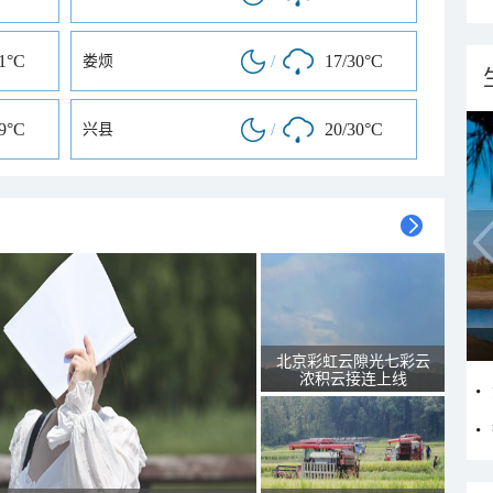
31°C
/
17/30°C
娄烦
29°C
/
20/30°C
兴县
北京彩虹云隙光七彩云
浓积云接连上线