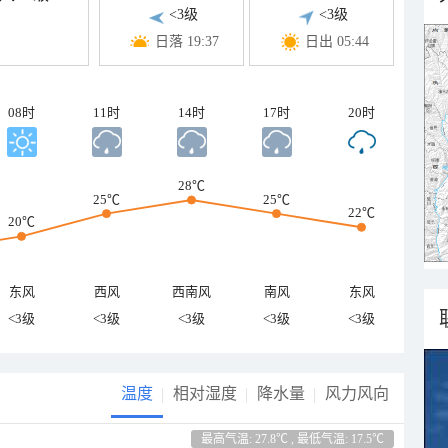
<3级
<3级
日落 19:37
日出 05:44
08时
11时
14时
17时
20时
28℃
25℃
25℃
22℃
20℃
东风
西风
西南风
南风
东风
<3级
<3级
<3级
<3级
<3级
温度
相对湿度
降水量
风力风向
最高气温: 27.8℃ , 最低气温: 17.5℃