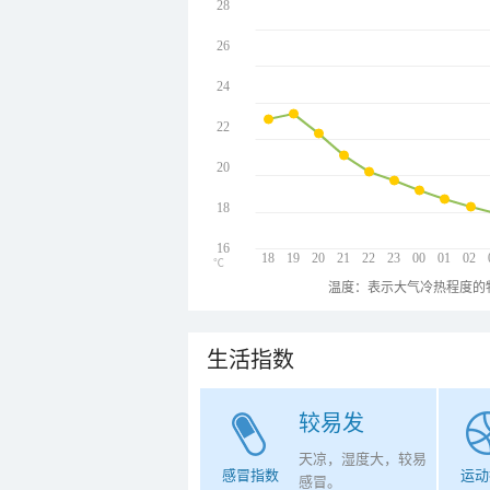
28
26
24
22
20
18
16
18
19
20
21
22
23
00
01
02
℃
温度：表示大气冷热程度的
生活指数
较易发
天凉，湿度大，较易
感冒指数
运动
感冒。