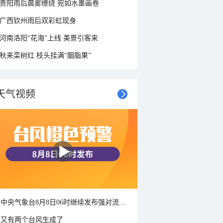
贵阳雨后晨雾缭绕 宛如水墨画卷
广西钦州雨后双彩虹现身
河南洛阳“花海”上线 美景引客来
秋来栾树红 枝头挂满“胭脂果”
天气视频
中央气象台8月8日06时继续发布强对流天气蓝色预警
又有两个台风生成了