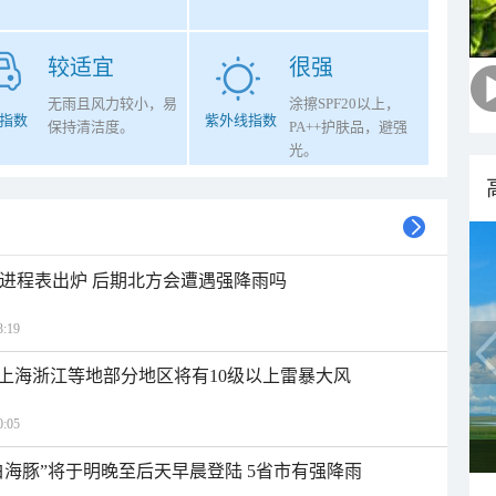
较适宜
很强
无雨且风力较小，易
涂擦SPF20以上，
指数
紫外线指数
保持清洁度。
PA++护肤品，避强
光。
雨进程表出炉 后期北方会遭遇强降雨吗
:19
上海浙江等地部分地区将有10级以上雷暴大风
:05
白海豚”将于明晚至后天早晨登陆 5省市有强降雨