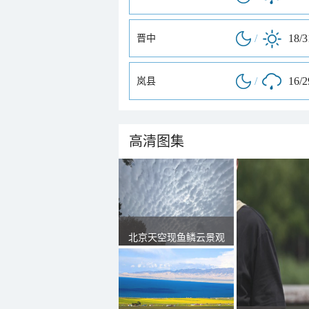
/
18/
晋中
/
16/
岚县
高清图集
北京天空现鱼鳞云景观