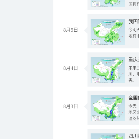
区将
我国
8月5日
今明
地有
重庆
8月4日
未来
川、
害。
全国
8月3日
今天
地区
温闷