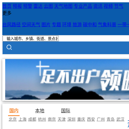
首页
预报
预警
雷达
云图
天气地图
专业产品
资讯
视频
节气
更多
台风路径
空间天气
图片
专题
环境
旅游
碳中和
气象科普
一带
国内
本地
国际
北京
上海
成都
杭州
南京
天津
深圳
重庆
西安
广州
青岛
武汉