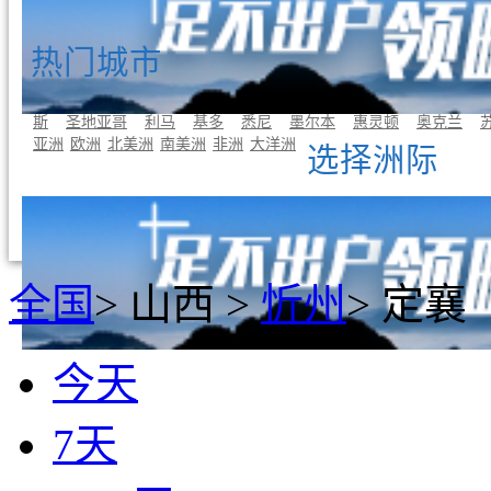
热门城市
曼谷
东京
首尔
吉隆坡
新加坡
巴黎
罗马
伦敦
雅典
斯
圣地亚哥
利马
基多
悉尼
墨尔本
惠灵顿
奥克兰
亚洲
欧洲
北美洲
南美洲
非洲
大洋洲
选择洲际
全国
>
山西
>
忻州
>
定襄
今天
7天