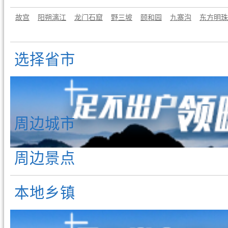
故宫
阳朔漓江
龙门石窟
野三坡
颐和园
九寨沟
东方明珠
选择省市
周边城市
周边景点
本地乡镇