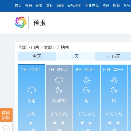
首页
预报
预警
雷达
云图
天气地图
专业产品
资讯
视频
节气
预报
全国
>
山西
>
太原
>
万柏林
今天
7天
8-15天
7日（今天）
8日（明天）
9日（后天）
10日（周一）
小雨
小雨转晴
晴
晴
20℃
29℃
/
18℃
31℃
/
18℃
30℃
/
19℃
<3级
<3级
<3级
<3级