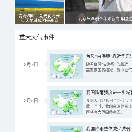
青海湖畔：湖光花海长
北京气温创今年来新高 焖蒸
云 天地铺成明亮画卷
重大天气事件
台风“白海豚”靠近华东
8月7日
随着台风“白海豚”的靠近
高温范围将缩减，受冷空气
8月6日
今明天（8月6日至7日）
散。同时，我国高温范围较
区将有大范围桑拿天。
我国降雨整体减少减弱