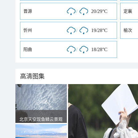
/
20/29°C
晋源
定襄
/
19/28°C
忻州
榆次
/
18/28°C
阳曲
高清图集
北京天空现鱼鳞云景观