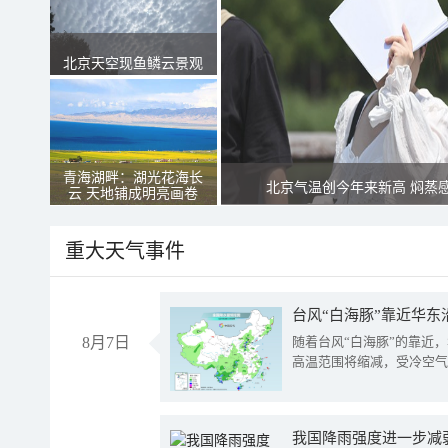
北京天空现鱼鳞云景观
青海湖畔：湖光花海长
北京气温创今年来新高 焖蒸
云 天地铺成明亮画卷
重大天气事件
台风“白海豚”靠近华东
8月7日
随着台风“白海豚”的靠近
高温范围将缩减，受冷空气