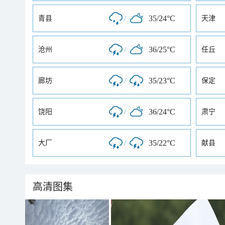
/
35/24°C
青县
天津
/
36/25°C
沧州
任丘
/
35/23°C
廊坊
保定
/
36/24°C
饶阳
肃宁
/
35/22°C
大厂
献县
高清图集