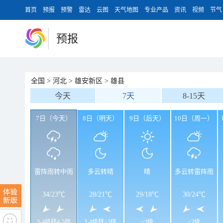
首页
预报
预警
雷达
云图
天气地图
专业产品
资讯
视频
节气
预报
全国
>
河北
>
雄安新区
>
雄县
今天
7天
8-15天
7日（今天）
8日（明天）
9日（后天）
10日（周一）
雷阵雨转中雨
多云转晴
晴
多云转雷阵雨
34
/
23℃
28
/
21℃
29
/
18℃
30
/
24℃
3-4级转4-5级
3-4级转<3级
<3级
<3级