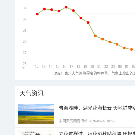
35
33
31
29
27
25
12
13
14
15
16
17
18
19
20
21
22
23
00
01
0
℃
温度：表示大气冷热程度的物理量，气象上给出的温
天气资讯
青海湖畔：湖光花海长云 天地铺成
中国天气网青海站 2026-08-07 10:58
立秋这样过：啃秋晒秋贴秋膘 庆祝