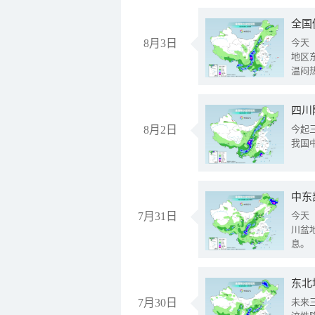
全国
8月3日
今天
地区
温闷
8月2日
今起
我国
中东
7月31日
今天
川盆
息。
东北
7月30日
未来