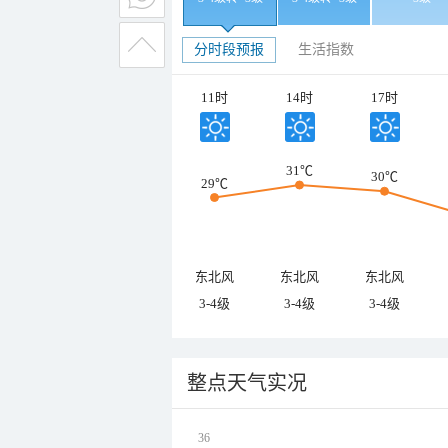
分时段预报
生活指数
11时
14时
17时
31℃
30℃
29℃
东北风
东北风
东北风
3-4级
3-4级
3-4级
整点天气实况
36