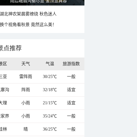
秋意浓 蓝天映衬下的哈尔滨伏尔加庄园
湖北神农架晨雾缭绕 秋色迷人
换个视角看秋景 竟然这么美！
景点推荐
景区
天气
气温
旅游指数
三亚
雷阵雨
30/25℃
一般
九寨沟
阵雨
32/18℃
适宜
大理
小雨
21/15℃
适宜
张家界
小雨
35/24℃
一般
桂林
晴
36/25℃
一般