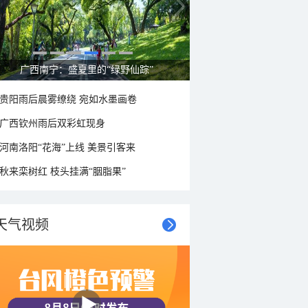
呼伦贝尔草原 藏着最治愈的蓝天白云
贵阳雨后晨雾缭绕 宛如水墨画卷
广西钦州雨后双彩虹现身
河南洛阳“花海”上线 美景引客来
秋来栾树红 枝头挂满“胭脂果”
天气视频