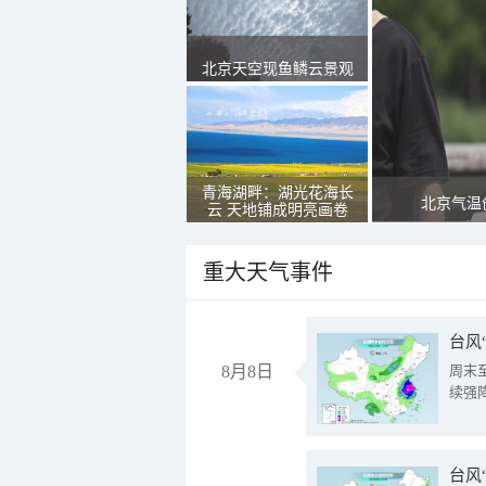
北京天空现鱼鳞云景观
青海湖畔：湖光花海长
北京气温
云 天地铺成明亮画卷
重大天气事件
台风
8月8日
周末
续强
台风