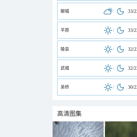
/
33/
聊城
/
33/
平原
/
32/
陵县
/
32/
武城
/
30/
吴桥
高清图集