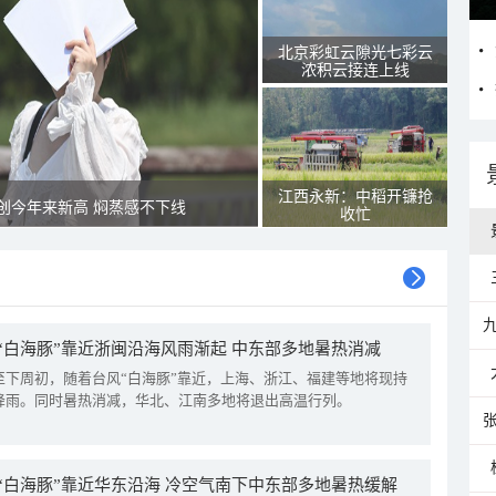
北京彩虹云隙光七彩云
浓积云接连上线
江西永新：中稻开镰抢
创今年来新高 焖蒸感不下线
收忙
“白海豚”靠近浙闽沿海风雨渐起 中东部多地暑热消减
至下周初，随着台风“白海豚”靠近，上海、浙江、福建等地将现持
降雨。同时暑热消减，华北、江南多地将退出高温行列。
“白海豚”靠近华东沿海 冷空气南下中东部多地暑热缓解