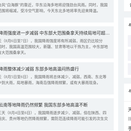
台风“白海豚”的靠近，华东沿海多地将迎强劲台风雨。同时，我国
范围将缩减，受冷空气影响，今天东北多地将率先迎来降温。
我国降雨强度进一步减弱 中东部大范围桑拿天持续局地可超38℃
天（8月6日至7日），我国降雨强度将有所减弱，雨区仍比较分
同时，我国高温范围较大，新疆、甘肃等地以干热为主，中东部地
有大范围桑拿天。
降雨整体减少减弱 东部多地高温闷热盛行
天（8月5日至6日），我国降雨将总体减少、减弱，西南、东北等
中到大雨，局地暴雨，海南岛强降雨频繁，或有大暴雨现身。
云南等地降雨仍然频繁 我国东部多地高温不断
三天（8月4日至6日），我国降雨逐步减少、减弱，但在陕西、四
重庆、贵州等地仍然降雨频繁，需防范连续降雨可能引发的次生灾
拨