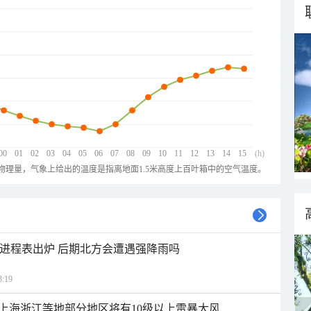
00
01
02
03
04
05
06
07
08
09
10
11
12
13
14
15
(h)
物理量，气象上给出的温度是指离地面1.5米高度上百叶箱中的空气温度。
雨进程表出炉 后期北方会遭遇强降雨吗
:19
上海浙江等地部分地区将有10级以上雷暴大风