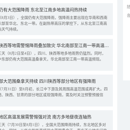
仍有大范围降雨 东北至江南多地高温闷热持续
（8月3日），全国仍有大范围降雨，强降雨主要出现在华南和西南
东部至华北、东北一带。在副热带高压的掌控下，从东北至江南高
热天气持续。
四川陕西等地需警惕降雨叠加致灾 华北南部至江南一带高温频现
三天（8月2日至4日），四川、陕西等地多地雨势仍猛烈。同时，
中东部仍有大范围高温桑拿天，华北南部至江南一带高温频现。
部大范围桑拿天持续 四川陕西等部分地区有强降雨
（7月31日）至8月初，长江中下游及其周围高温范围或再扩大。四
地、陕西、甘肃的部分地区或现强降雨，需及时关注预警预报信
地区高温发展需警惕强对流 南方多地昼夜连轴热
三天（7月30日至8月1日），全国大范围降雨持续，东北地区多对