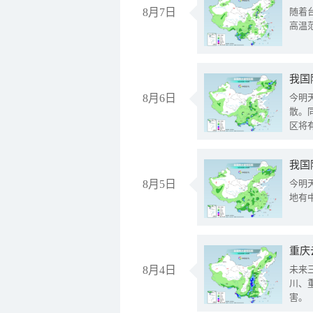
8月7日
随着
高温
8月6日
今明
散。
区将
我国
8月5日
今明
地有
重庆
8月4日
未来
川、
害。