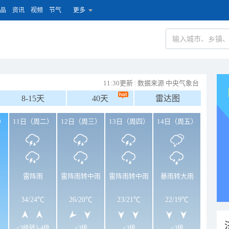
品
资讯
视频
节气
更多
11:30更新
|
数据来源 中央气象台
8-15天
40天
雷达图
）
11日（周二）
12日（周三）
13日（周四）
14日（周五）
雷阵雨
雷阵雨转中雨
雷阵雨转中雨
暴雨转大雨
34
/
24℃
26
/
20℃
23
/
21℃
22
/
19℃
<3级转3-4级
<3级
<3级
<3级