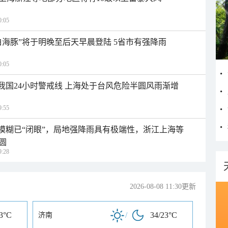
:05
白海豚”将于明晚至后天早晨登陆 5省市有强降雨
:05
入我国24小时警戒线 上海处于台风危险半圆风雨渐增
:55
区模糊已“闭眼”，局地强降雨具有极端性，浙江上海等
圆
:28
2026-08-08 11:30更新
23°C
/
34/23°C
济南