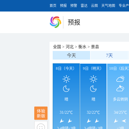
首页
预报
预警
雷达
云图
天气地图
专业产
预报
全国
>
河北
>
衡水
>
景县
今天
7天
8日（今天）
9日（明天）
10日（后天
晴
晴
多云转阴
31
/
22℃
32
/
22℃
34
/
25℃
3-4级转<3级
3-4级转<3级
<3级