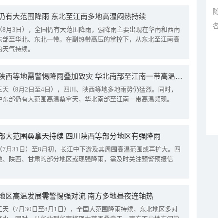
仍有大范围降雨 东北至江南多地高温闷热持续
（8月3日），全国仍有大范围降雨，强降雨主要出现在华南和西南
东部至华北、东北一带。在副热带高压的掌控下，从东北至江南高
热天气持续。
四川陕西等地需警惕降雨叠加致灾 华北南部至江南一带高温频现
三天（8月2日至4日），四川、陕西等地多地雨势仍猛烈。同时，
中东部仍有大范围高温桑拿天，华北南部至江南一带高温频现。
部大范围桑拿天持续 四川陕西等部分地区有强降雨
（7月31日）至8月初，长江中下游及其周围高温范围或再扩大。四
地、陕西、甘肃的部分地区或现强降雨，需及时关注预警预报信
地区高温发展需警惕强对流 南方多地昼夜连轴热
三天（7月30日至8月1日），全国大范围降雨持续，东北地区多对