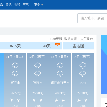
品
资讯
视频
节气
更多
11:30更新
|
数据来源 中央气象台
8-15天
40天
雷达图
）
11日（周二）
12日（周三）
13日（周四）
14日（周五）
雷阵雨
雷阵雨
雷阵雨转中雨
大雨
31
/
22℃
26
/
20℃
28
/
21℃
27
/
20℃
<3级
<3级
<3级
<3级