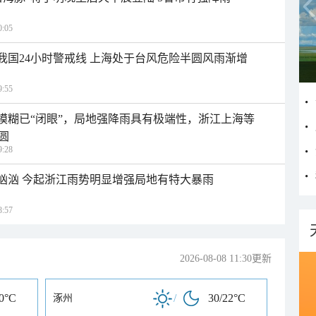
:05
入我国24小时警戒线 上海处于台风危险半圆风雨渐增
:55
区模糊已“闭眼”，局地强降雨具有极端性，浙江上海等
圆
:28
势汹汹 今起浙江雨势明显增强局地有特大暴雨
:57
2026-08-08 11:30更新
20°C
/
30/22°C
涿州