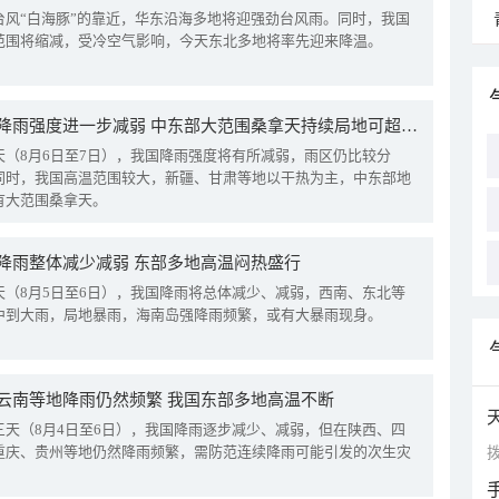
台风“白海豚”的靠近，华东沿海多地将迎强劲台风雨。同时，我国
范围将缩减，受冷空气影响，今天东北多地将率先迎来降温。
我国降雨强度进一步减弱 中东部大范围桑拿天持续局地可超38℃
天（8月6日至7日），我国降雨强度将有所减弱，雨区仍比较分
同时，我国高温范围较大，新疆、甘肃等地以干热为主，中东部地
有大范围桑拿天。
降雨整体减少减弱 东部多地高温闷热盛行
天（8月5日至6日），我国降雨将总体减少、减弱，西南、东北等
中到大雨，局地暴雨，海南岛强降雨频繁，或有大暴雨现身。
云南等地降雨仍然频繁 我国东部多地高温不断
三天（8月4日至6日），我国降雨逐步减少、减弱，但在陕西、四
重庆、贵州等地仍然降雨频繁，需防范连续降雨可能引发的次生灾
拨