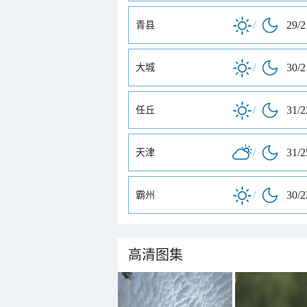
/
29/
青县
/
30/
大城
/
31/
任丘
/
31/
天津
/
30/
霸州
高清图集