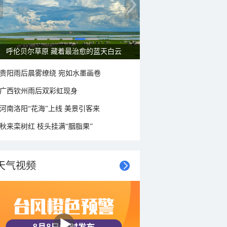
呼伦贝尔草原 藏着最治愈的蓝天白云
贵阳雨后晨雾缭绕 宛如水墨画卷
广西钦州雨后双彩虹现身
河南洛阳“花海”上线 美景引客来
秋来栾树红 枝头挂满“胭脂果”
天气视频