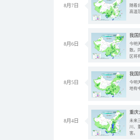
8月7日
随着
高温
8月6日
今明
散。
区将
我国
8月5日
今明
地有
重庆
8月4日
未来
川、
害。