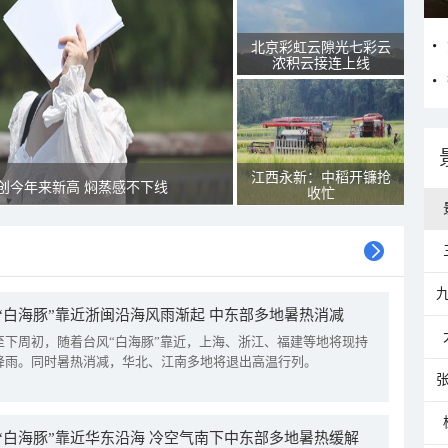
北京彩虹云隙光七彩云
浓积云接连上线
江西永新：中稻开镰抢
创今年来新高 焖蒸感不下线
收忙
“白海豚”靠近浙闽沿海风雨渐起 中东部多地暑热消减
至下周初，随着台风“白海豚”靠近，上海、浙江、福建等地将现持
降雨。同时暑热消减，华北、江南多地将退出高温行列。
“白海豚”靠近华东沿海 冷空气南下中东部多地暑热缓解