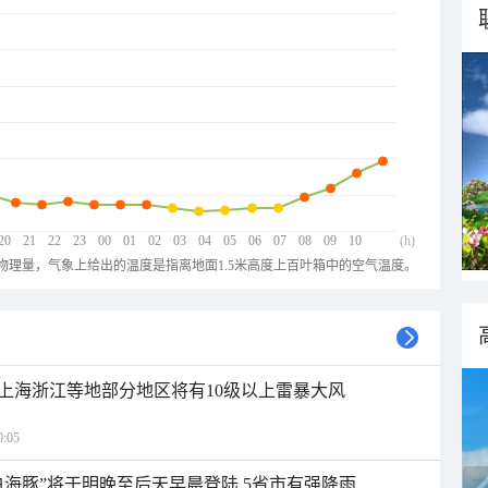
20
21
22
23
00
01
02
03
04
05
06
07
08
09
10
(h)
物理量，气象上给出的温度是指离地面1.5米高度上百叶箱中的空气温度。
上海浙江等地部分地区将有10级以上雷暴大风
:05
白海豚”将于明晚至后天早晨登陆 5省市有强降雨