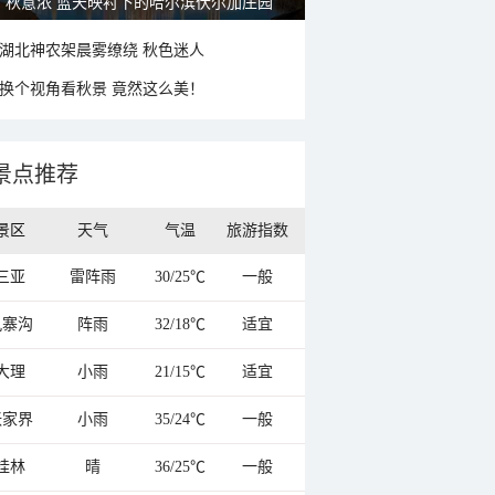
秋意浓 蓝天映衬下的哈尔滨伏尔加庄园
湖北神农架晨雾缭绕 秋色迷人
换个视角看秋景 竟然这么美！
景点推荐
景区
天气
气温
旅游指数
三亚
雷阵雨
30/25℃
一般
九寨沟
阵雨
32/18℃
适宜
大理
小雨
21/15℃
适宜
张家界
小雨
35/24℃
一般
桂林
晴
36/25℃
一般