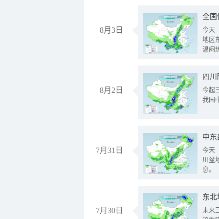
全国
8月3日
今天
地区
温闷
8月2日
今起
我国
中东
7月31日
今天
川盆
息。
东北
7月30日
未来