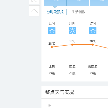
分时段预报
生活指数
11时
14时
17时
30℃
30℃
28℃
北风
南风
东南风
<3级
<3级
<3级
整点天气实况
40