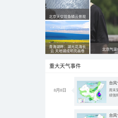
北京天空现鱼鳞云景观
青海湖畔：湖光花海长
北京气温
云 天地铺成明亮画卷
重大天气事件
台风
8月8日
周末
续强
台风