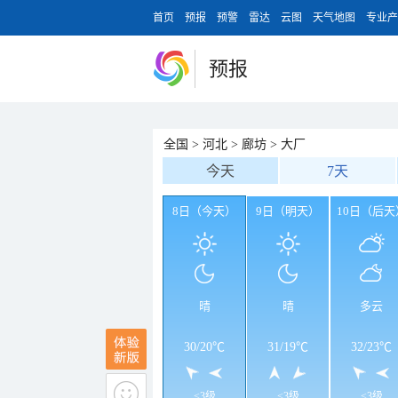
首页
预报
预警
雷达
云图
天气地图
专业产
预报
全国
>
河北
>
廊坊
>
大厂
今天
7天
8日（今天）
9日（明天）
10日（后天
晴
晴
多云
30
/
20℃
31
/
19℃
32
/
23℃
<3级
<3级
<3级