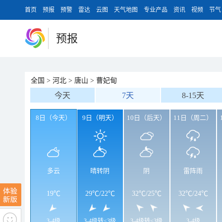
首页
预报
预警
雷达
云图
天气地图
专业产品
资讯
视频
节气
预报
全国
>
河北
>
唐山
>
曹妃甸
今天
7天
8-15天
8日（今天）
9日（明天）
10日（后天）
11日（周二）
多云
晴转阴
阴
雷阵雨
19℃
29℃
/
22℃
32℃
/
25℃
32℃
/
24℃
3-4级
3-4级转<3级
3-4级转<3级
3-4级