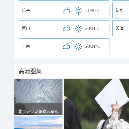
/
21/30°C
乐亭
新华
/
20/31°C
唐山
天津
/
20/31°C
丰南
高清图集
北京天空现鱼鳞云景观