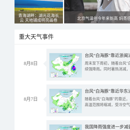
青海湖畔：湖光花海长
北京气温创今年来新高 焖蒸
云 天地铺成明亮画卷
重大天气事件
台风“白海豚”靠近浙闽
8月8日
周末至下周初，随着台风“
续强降雨。同时暑热消减，
台风“白海豚”靠近华东
8月7日
随着台风“白海豚”的靠近
高温范围将缩减，受冷空气