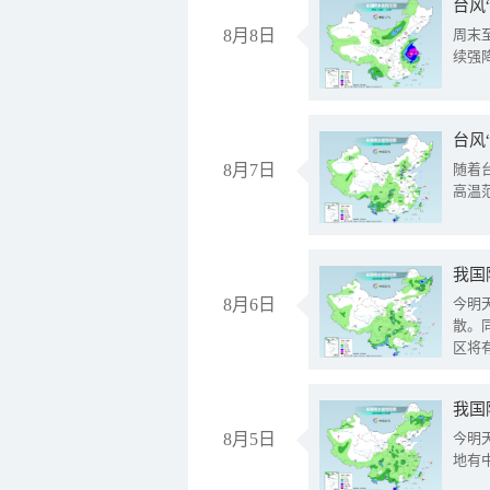
台风
8月8日
周末
续强
台风
8月7日
随着
高温
8月6日
今明
散。
区将
我国
8月5日
今明
地有