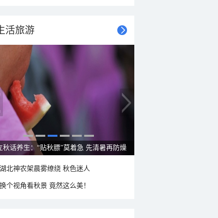
生活旅游
立秋话养生：“贴秋膘”莫着急 先清暑再防燥
湖北神农架晨雾缭绕 秋色迷人
换个视角看秋景 竟然这么美！