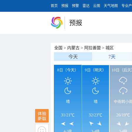
首页
预报
预警
雷达
云图
天气地图
专业产
预报
全国
>
内蒙古
>
阿拉善盟
>
城区
今天
7天
8日（今天）
9日（明天）
10日（后天
晴
晴
中雨转小
31
/
21℃
32
/
23℃
26
/
19℃
4-5级
3-4级
3-4级