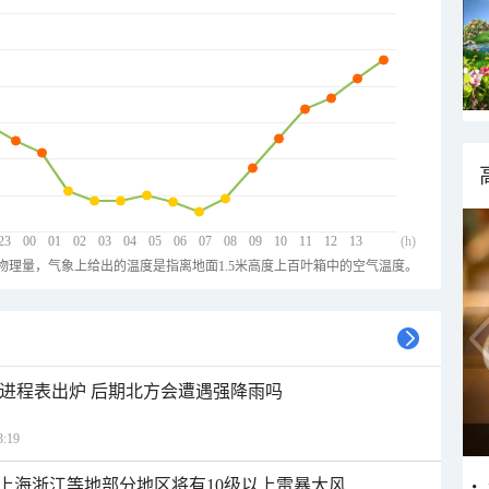
23
00
01
02
03
04
05
06
07
08
09
10
11
12
13
(h)
物理量，气象上给出的温度是指离地面1.5米高度上百叶箱中的空气温度。
雨进程表出炉 后期北方会遭遇强降雨吗
:19
上海浙江等地部分地区将有10级以上雷暴大风