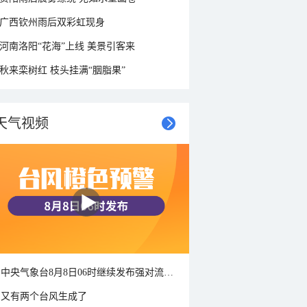
广西钦州雨后双彩虹现身
河南洛阳“花海”上线 美景引客来
秋来栾树红 枝头挂满“胭脂果”
天气视频
中央气象台8月8日06时继续发布强对流天气蓝色预警
又有两个台风生成了