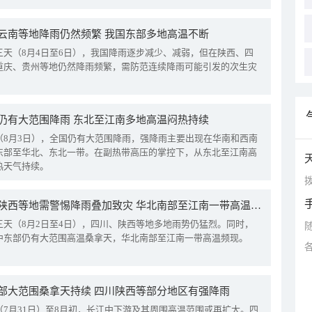
云南等地降雨仍然频繁 我国东部多地高温不断
三天（8月4日至6日），我国降雨逐步减少、减弱，但在陕西、四
重庆、贵州等地仍然降雨频繁，需防范连续降雨可能引发的次生灾
仍有大范围降雨 东北至江南多地高温闷热持续
（8月3日），全国仍有大范围降雨，强降雨主要出现在华南和西南
东部至华北、东北一带。在副热带高压的掌控下，从东北至江南高
热天气持续。
拨
四川陕西等地需警惕降雨叠加致灾 华北南部至江南一带高温频现
三天（8月2日至4日），四川、陕西等地多地雨势仍猛烈。同时，
中东部仍有大范围高温桑拿天，华北南部至江南一带高温频现。
部大范围桑拿天持续 四川陕西等部分地区有强降雨
（7月31日）至8月初，长江中下游及其周围高温范围或再扩大。四