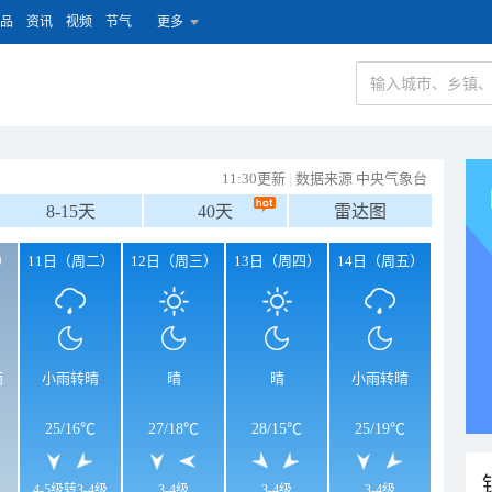
品
资讯
视频
节气
更多
11:30更新
|
数据来源 中央气象台
8-15天
40天
雷达图
）
11日（周二）
12日（周三）
13日（周四）
14日（周五）
雨
小雨转晴
晴
晴
小雨转晴
25
/
16℃
27
/
18℃
28
/
15℃
25
/
19℃
4-5级转3-4级
3-4级
3-4级
3-4级