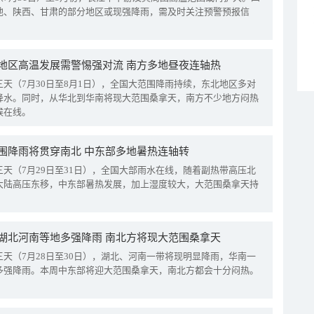
地、陕西、甘肃的部分地区或现强降雨，需及时关注预警预报信
地区高温发展需警惕强对流 南方多地昼夜连轴热
三天（7月30日至8月1日），全国大范围降雨持续，东北地区多对
降水。同时，从华北到华南将现大范围桑拿天，南方不少地方闷热
候在线。
围降雨将贯穿南北 中东部多地暑热连轴转
三天（7月29日至31日），全国大部雨水在线，随着副热带高压北
大陆高压东移，中东部暑热发展，加上湿度较大，大范围桑拿天持
湖北河南等地多强降雨 南北方将现大范围桑拿天
三天（7月28日至30日），湖北、河南一带将现明显降雨，华南一
多强降雨。本周中东部将迎大范围桑拿天，南北方都会十分闷热。