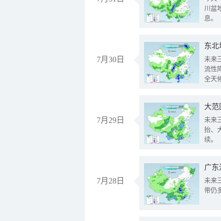
川盆
息。
东北
7月30日
未来
流性
全天
大范
7月29日
未来
抬、
续。
广东
7月28日
未来
带仍