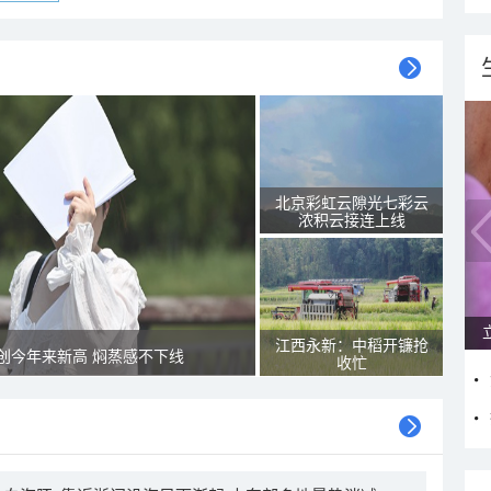
北京彩虹云隙光七彩云
浓积云接连上线
江西永新：中稻开镰抢
创今年来新高 焖蒸感不下线
收忙