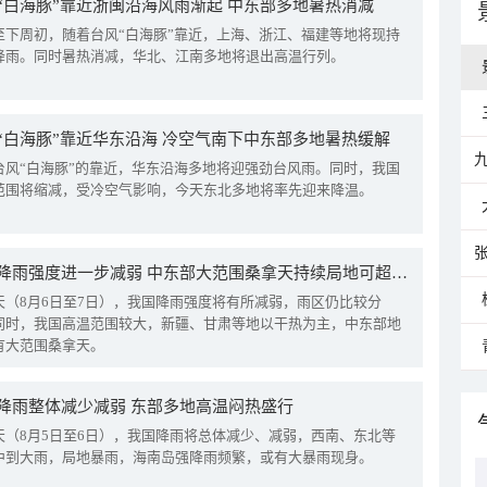
“白海豚”靠近浙闽沿海风雨渐起 中东部多地暑热消减
至下周初，随着台风“白海豚”靠近，上海、浙江、福建等地将现持
降雨。同时暑热消减，华北、江南多地将退出高温行列。
“白海豚”靠近华东沿海 冷空气南下中东部多地暑热缓解
台风“白海豚”的靠近，华东沿海多地将迎强劲台风雨。同时，我国
范围将缩减，受冷空气影响，今天东北多地将率先迎来降温。
我国降雨强度进一步减弱 中东部大范围桑拿天持续局地可超38℃
天（8月6日至7日），我国降雨强度将有所减弱，雨区仍比较分
同时，我国高温范围较大，新疆、甘肃等地以干热为主，中东部地
有大范围桑拿天。
降雨整体减少减弱 东部多地高温闷热盛行
天（8月5日至6日），我国降雨将总体减少、减弱，西南、东北等
中到大雨，局地暴雨，海南岛强降雨频繁，或有大暴雨现身。