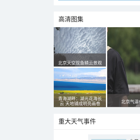
高清图集
北京天空现鱼鳞云景观
青海湖畔：湖光花海长
北京气温
云 天地铺成明亮画卷
重大天气事件