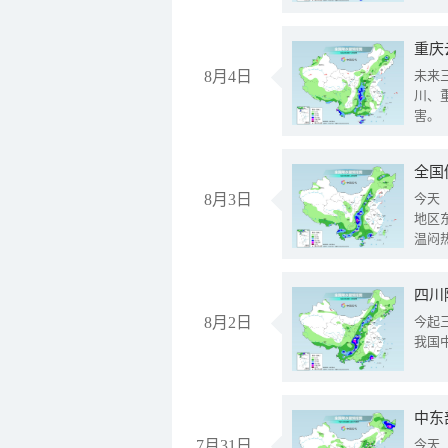
重庆
8月4日
未来
川、
害。
全国
8月3日
今天
地区
温闷
8月2日
今起
我国
中东
7月31日
今天