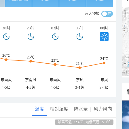
蓝天预报
20时
23时
02时
05时
08时
26℃
25℃
24℃
23℃
21℃
东南风
东南风
东南风
东风
东风
4-5级
4-5级
4-5级
3-4级
3-4级
温度
相对湿度
降水量
风力风向
最高气温: 32.4℃ , 最低气温: 22.1℃