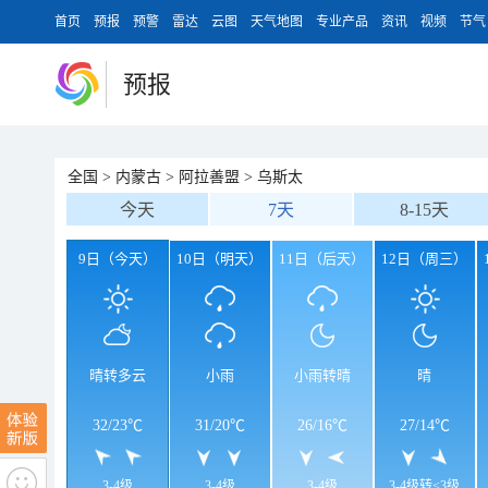
首页
预报
预警
雷达
云图
天气地图
专业产品
资讯
视频
节气
预报
全国
>
内蒙古
>
阿拉善盟
>
乌斯太
今天
7天
8-15天
9日（今天）
10日（明天）
11日（后天）
12日（周三）
晴转多云
小雨
小雨转晴
晴
32
/
23℃
31
/
20℃
26
/
16℃
27
/
14℃
3-4级
3-4级
3-4级
3-4级转<3级