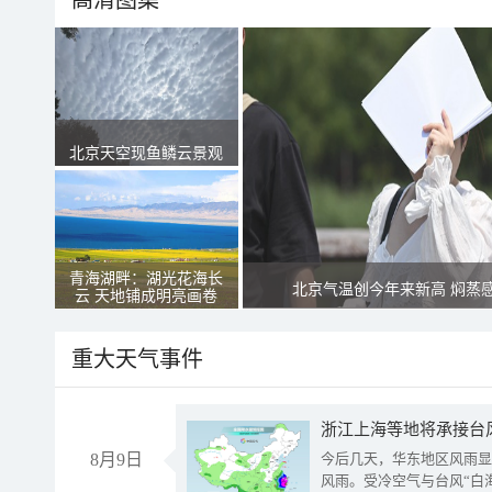
高清图集
北京天空现鱼鳞云景观
青海湖畔：湖光花海长
北京气温创今年来新高 焖蒸
云 天地铺成明亮画卷
重大天气事件
浙江上海等地将承接台风
8月9日
今后几天，华东地区风雨显
风雨。受冷空气与台风“白