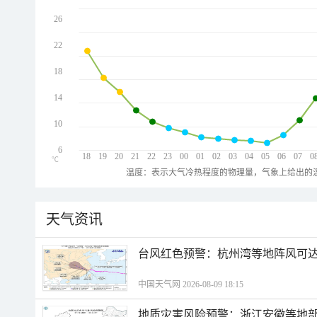
26
22
18
14
10
6
18
19
20
21
22
23
00
01
02
03
04
05
06
07
0
℃
温度：表示大气冷热程度的物理量，气象上给出的温
天气资讯
​台风红色预警：杭州湾等地阵风可达1
中国天气网 2026-08-09 18:15
地质灾害风险预警：浙江安徽等地