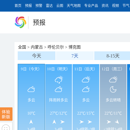
首页
预报
预警
雷达
云图
天气地图
专业产品
资讯
视频
节气
预报
全国
>
内蒙古
>
呼伦贝尔
>
博克图
今天
7天
8-15天
9日（今天）
10日（明天）
11日（后天）
12日（周三）
多云
阵雨转多云
多云
多云转晴
10℃
27℃
/
12℃
22℃
/
15℃
22℃
/
11℃
3-4级
3-4级
3-4级转<3级
<3级转3-4级