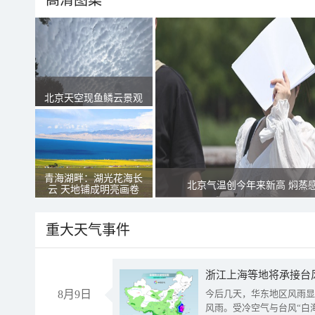
高清图集
北京天空现鱼鳞云景观
青海湖畔：湖光花海长
北京气温创今年来新高 焖蒸
云 天地铺成明亮画卷
重大天气事件
浙江上海等地将承接台风
8月9日
今后几天，华东地区风雨显
风雨。受冷空气与台风“白