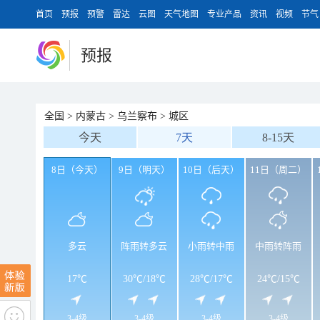
首页
预报
预警
雷达
云图
天气地图
专业产品
资讯
视频
节气
预报
全国
>
内蒙古
>
乌兰察布
>
城区
今天
7天
8-15天
8日（今天）
9日（明天）
10日（后天）
11日（周二）
多云
阵雨转多云
小雨转中雨
中雨转阵雨
17℃
30℃
/
18℃
28℃
/
17℃
24℃
/
15℃
3-4级
3-4级
3-4级
3-4级