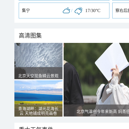
/
17/30°C
集宁
察右后
高清图集
北京天空现鱼鳞云景观
青海湖畔：湖光花海长
北京气温创今年来新高 焖蒸
云 天地铺成明亮画卷