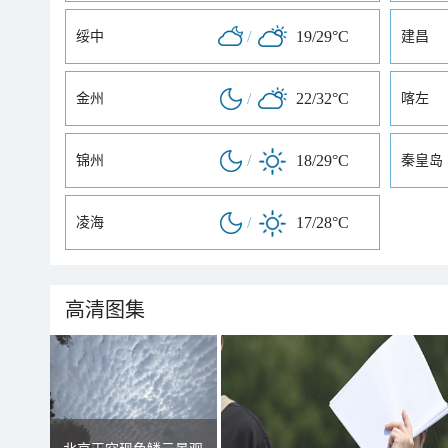
/
19/29°C
绥中
建昌
/
22/32°C
金州
喀左
/
18/29°C
锦州
秦皇岛
/
17/28°C
凌海
高清图集