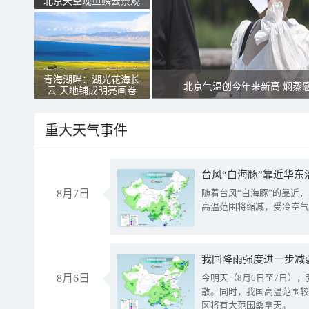
北京天空现鱼鳞云景观
青海湖畔：湖光花海长
北京气温创今年来新高 焖蒸
云 天地铺成明亮画卷
重大天气事件
台风“白海豚”靠近华东
8月7日
随着台风“白海豚”的靠近
高温范围将缩减，受冷空气
8月6日
今明天（8月6日至7日）
散。同时，我国高温范围较
区将有大范围桑拿天。