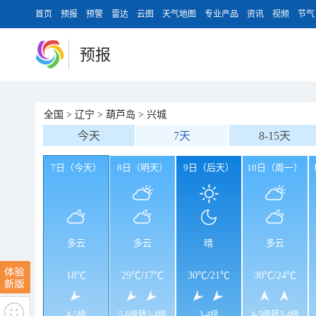
首页
预报
预警
雷达
云图
天气地图
专业产品
资讯
视频
节气
预报
全国
>
辽宁
>
葫芦岛
>
兴城
今天
7天
8-15天
7日（今天）
8日（明天）
9日（后天）
10日（周一）
多云
多云
晴
多云
18℃
29℃
/
17℃
30℃
/
21℃
30℃
/
24℃
4-5级
5-6级转3-4级
3-4级
4-5级转3-4级