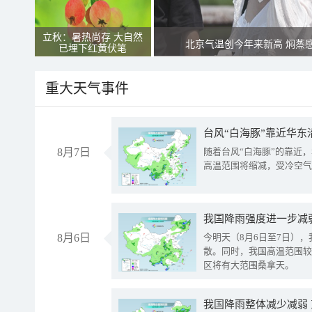
立秋：暑热尚存 大自然
北京气温创今年来新高 焖蒸
已埋下红黄伏笔
重大天气事件
台风“白海豚”靠近华东
8月7日
随着台风“白海豚”的靠近
高温范围将缩减，受冷空气
8月6日
今明天（8月6日至7日）
散。同时，我国高温范围较
区将有大范围桑拿天。
我国降雨整体减少减弱