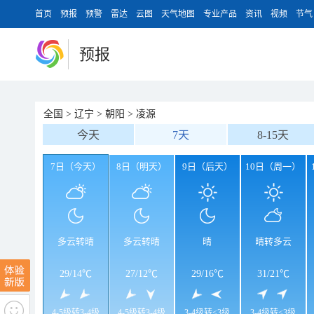
首页
预报
预警
雷达
云图
天气地图
专业产品
资讯
视频
节气
预报
全国
>
辽宁
>
朝阳
>
凌源
今天
7天
8-15天
7日（今天）
8日（明天）
9日（后天）
10日（周一）
多云转晴
多云转晴
晴
晴转多云
29
/
14℃
27
/
12℃
29
/
16℃
31
/
21℃
4-5级转3-4级
4-5级转3-4级
3-4级转<3级
3-4级转<3级