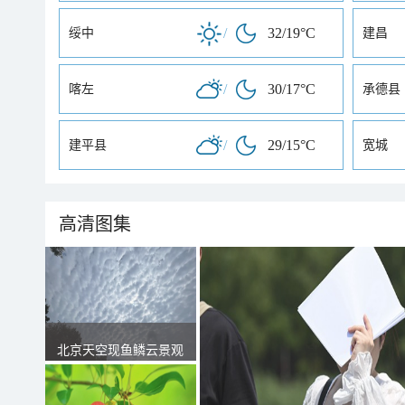
/
32/19°C
绥中
建昌
/
30/17°C
喀左
承德县
/
29/15°C
建平县
宽城
高清图集
北京天空现鱼鳞云景观