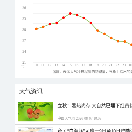
36
33
30
27
24
21
10
11
12
13
14
15
16
17
18
19
20
21
22
23
0
℃
温度：表示大气冷热程度的物理量，气象上给出的温
天气资讯
立秋：暑热尚存 大自然已埋下红黄
中国天气网 2026-08-07 10:09
台风“白海豚”可能于9日至10日登