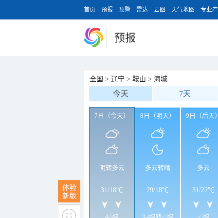
首页
预报
预警
雷达
云图
天气地图
专业产
预报
全国
>
辽宁
>
鞍山
>
海城
今天
7天
7日（今天）
8日（明天）
9日（后天
阴转多云
多云转晴
多云
31
/
18℃
29
/
18℃
31
/
22℃
4-5级
3-4级转<3级
<3级