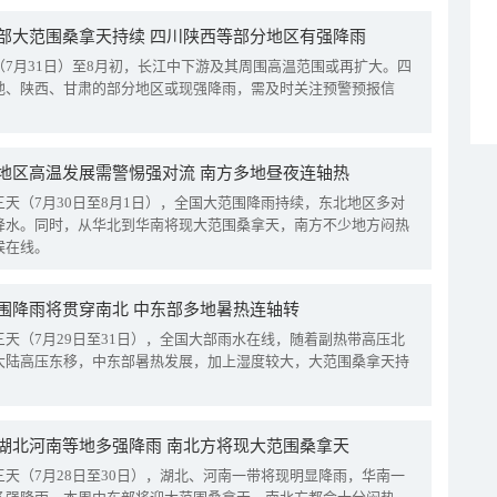
部大范围桑拿天持续 四川陕西等部分地区有强降雨
（7月31日）至8月初，长江中下游及其周围高温范围或再扩大。四
地、陕西、甘肃的部分地区或现强降雨，需及时关注预警预报信
地区高温发展需警惕强对流 南方多地昼夜连轴热
三天（7月30日至8月1日），全国大范围降雨持续，东北地区多对
降水。同时，从华北到华南将现大范围桑拿天，南方不少地方闷热
候在线。
围降雨将贯穿南北 中东部多地暑热连轴转
三天（7月29日至31日），全国大部雨水在线，随着副热带高压北
大陆高压东移，中东部暑热发展，加上湿度较大，大范围桑拿天持
湖北河南等地多强降雨 南北方将现大范围桑拿天
三天（7月28日至30日），湖北、河南一带将现明显降雨，华南一