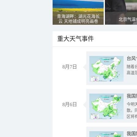
青海湖畔：湖光花海长
北京气温
云 天地铺成明亮画卷
重大天气事件
台风
8月7日
随着
高温
8月6日
今明
散。
区将
我国