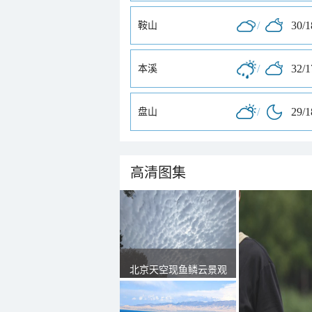
/
30/
鞍山
/
32/
本溪
/
29/
盘山
高清图集
北京天空现鱼鳞云景观