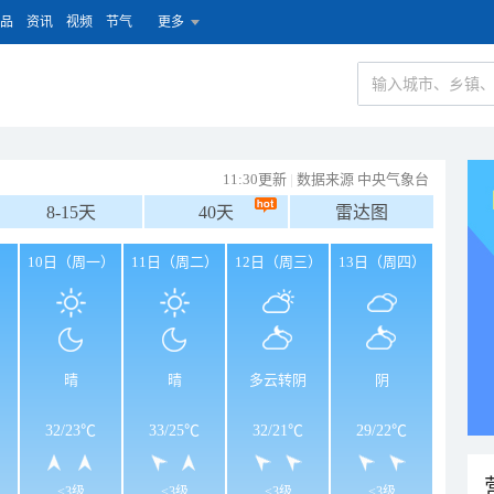
品
资讯
视频
节气
更多
11:30更新
|
数据来源 中央气象台
8-15天
40天
雷达图
）
10日（周一）
11日（周二）
12日（周三）
13日（周四）
晴
晴
多云转阴
阴
32
/
23℃
33
/
25℃
32
/
21℃
29
/
22℃
<3级
<3级
<3级
<3级