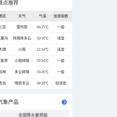
景点推荐
景区
天气
气温
旅游指数
三亚
雷阵雨
30/25℃
一般
九寨沟
阵雨转多云
32/16℃
适宜
大理
小雨
22/14℃
适宜
张家界
小雨转晴
35/24℃
一般
桂林
多云转晴
35/26℃
一般
青岛
晴转多云
34/28℃
较适宜
气象产品
全国降水量预报