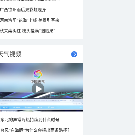
广西钦州雨后双彩虹现身
河南洛阳“花海”上线 美景引客来
秋来栾树红 枝头挂满“胭脂果”
天气视频
东北的异常闷热持续到什么时候
台风“白海豚”为什么会报出两条路径？