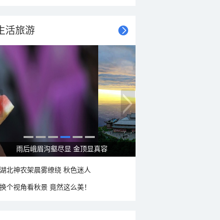
生活旅游
雨后峨眉沟壑尽显 金顶显真容
湖北神农架晨雾缭绕 秋色迷人
换个视角看秋景 竟然这么美！