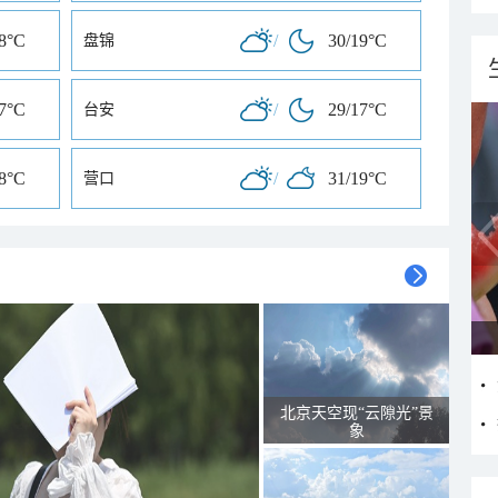
18°C
/
30/19°C
盘锦
17°C
/
29/17°C
台安
18°C
/
31/19°C
营口
北京天空现“云隙光”景
象