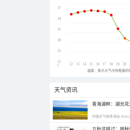
37
34
31
28
25
22
12
13
14
15
16
17
18
19
20
℃
温度：表示大气冷热程度的
天气资讯
青海湖畔：湖光花
中国天气网青海站 2026-08-
立秋这样过：啃秋