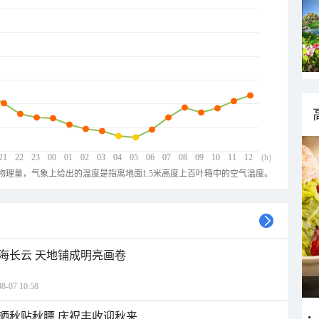
21
22
23
00
01
02
03
04
05
06
07
08
09
10
11
12
(h)
物理量，气象上给出的温度是指离地面1.5米高度上百叶箱中的空气温度。
海长云 天地铺成明亮画卷
07 10:58
晒秋贴秋膘 庆祝丰收迎秋来