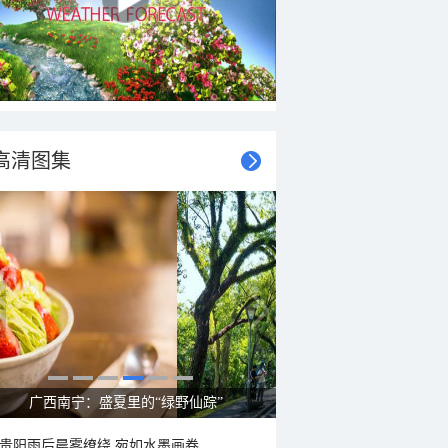
高清图集
广西南宁：盛夏里的“绿野仙踪”
贵阳雨后晨雾缭绕 宛如水墨画卷