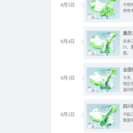
8月5日
今明
地有
重庆
8月4日
未来
川、
害。
全国
8月3日
今天
地区
温闷
8月2日
今起
我国