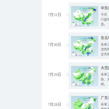
中东
7月31日
今天
川盆
息。
东北
7月30日
未来
流性
全天
大范
7月29日
未来
抬、
续。
广东
7月28日
未来