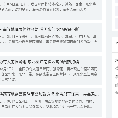
天（8月5日至6日），我国降雨将总体减少、减弱，西南、东北等
中到大雨，局地暴雨，海南岛强降雨频繁，或有大暴雨现身。
云南等地降雨仍然频繁 我国东部多地高温不断
三天（8月4日至6日），我国降雨逐步减少、减弱，但在陕西、四
重庆、贵州等地仍然降雨频繁，需防范连续降雨可能引发的次生灾
仍有大范围降雨 东北至江南多地高温闷热持续
拨
（8月3日），全国仍有大范围降雨，强降雨主要出现在华南和西南
东部至华北、东北一带。在副热带高压的掌控下，从东北至江南高
热天气持续。
四川陕西等地需警惕降雨叠加致灾 华北南部至江南一带高温频现
三天（8月2日至4日），四川、陕西等地多地雨势仍猛烈。同时，
中东部仍有大范围高温桑拿天，华北南部至江南一带高温频现。