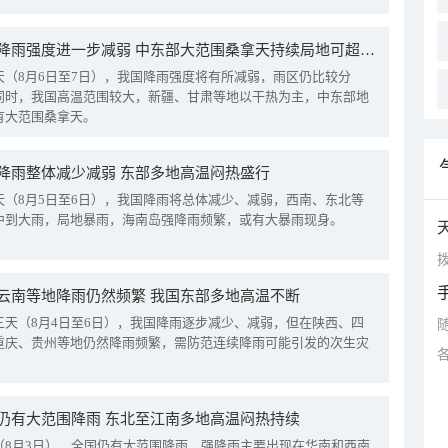
我国降雨强度进一步减弱 中东部大范围桑拿天持续局地可超38℃
天（8月6日至7日），我国降雨强度将有所减弱，雨区仍比较分
同时，我国高温范围较大，新疆、甘肃等地以干热为主，中东部地
有大范围桑拿天。
降雨整体减少减弱 东部多地高温闷热盛行
天（8月5日至6日），我国降雨将总体减少、减弱，西南、东北等
中到大雨，局地暴雨，海南岛强降雨频繁，或有大暴雨现身。
拨
云南等地降雨仍然频繁 我国东部多地高温不断
三天（8月4日至6日），我国降雨逐步减少、减弱，但在陕西、四
重庆、贵州等地仍然降雨频繁，需防范连续降雨可能引发的次生灾
仍有大范围降雨 东北至江南多地高温闷热持续
（8月3日），全国仍有大范围降雨，强降雨主要出现在华南和西南