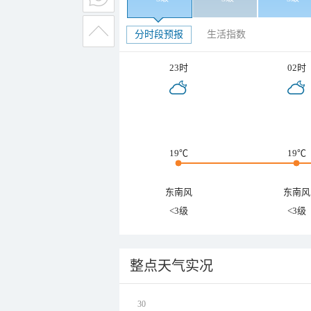
分时段预报
生活指数
23时
02时
19℃
19℃
东南风
东南风
<3级
<3级
整点天气实况
30