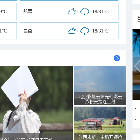
29°C
/
18/31°C
船营
31°C
/
18/31°C
昌邑
北京彩虹云隙光七彩云
浓积云接连上线
江西永新：中稻开镰抢