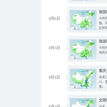
8月6日
今明
散。
区将
我国
8月5日
今明
地有
重庆
8月4日
未来
川、
害。
全国
8月3日
今天