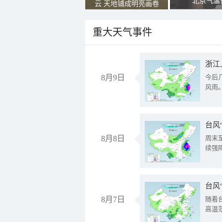
北京气温
云 天地铺成明亮画卷
重大天气事件
浙江
8月9日
今后
风雨
台风
8月8日
周末
续强
台风
8月7日
随着
高温