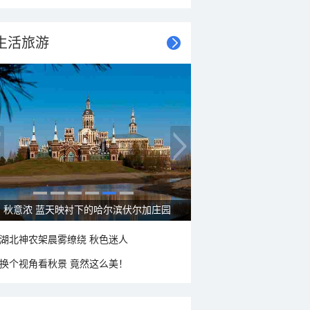
生活旅游
秋意浓 蓝天映衬下的哈尔滨伏尔加庄园
湖北神农架晨雾缭绕 秋色迷人
换个视角看秋景 竟然这么美！