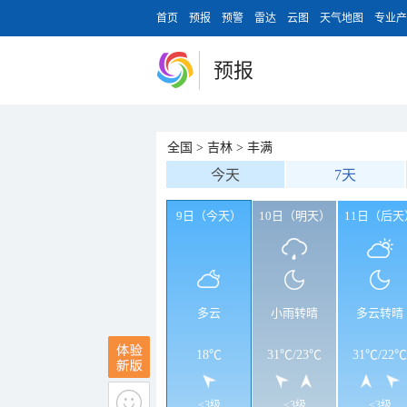
首页
预报
预警
雷达
云图
天气地图
专业产
预报
全国
>
吉林
>
丰满
今天
7天
9日（今天）
10日（明天）
11日（后天
多云
小雨转晴
多云转晴
18℃
31℃
/
23℃
31℃
/
22℃
<3级
<3级
<3级