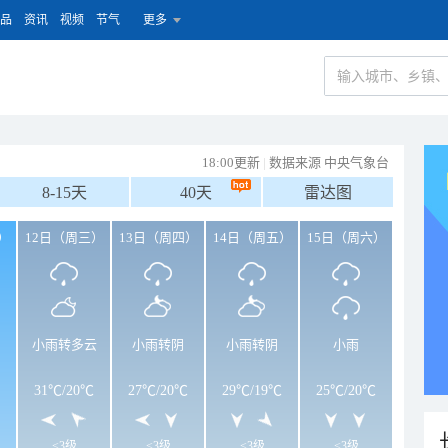
品
资讯
视频
节气
更多
18:00更新
|
数据来源 中央气象台
8-15天
40天
雷达图
）
12日（周三）
13日（周四）
14日（周五）
15日（周六）
小雨转多云
小雨转阴
小雨转阴
小雨
31℃
/
20℃
27℃
/
20℃
29℃
/
19℃
25℃
/
20℃
<3级
<3级
<3级
<3级