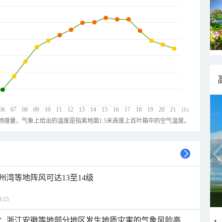
06
07
08
09
10
11
12
13
14
15
16
17
18
19
20
21
(h)
物理量，气象上给出的温度是指离地面1.5米高度上百叶箱中的空气温度。
州湾等地阵风可达13至14级
:15
：浙江安徽等地部分地区发生地质灾害的气象风险高