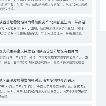
东部至华北、东北一带。在副热带高压的掌控下，从东北至江南高
热天气持续。
四川陕西等地需警惕降雨叠加致灾 华北南部至江南一带高温频现
三天（8月2日至4日），四川、陕西等地多地雨势仍猛烈。同时，
中东部仍有大范围高温桑拿天，华北南部至江南一带高温频现。
部大范围桑拿天持续 四川陕西等部分地区有强降雨
（7月31日）至8月初，长江中下游及其周围高温范围或再扩大。四
地、陕西、甘肃的部分地区或现强降雨，需及时关注预警预报信
地区高温发展需警惕强对流 南方多地昼夜连轴热
三天（7月30日至8月1日），全国大范围降雨持续，东北地区多对
降水。同时，从华北到华南将现大范围桑拿天，南方不少地方闷热
候在线。