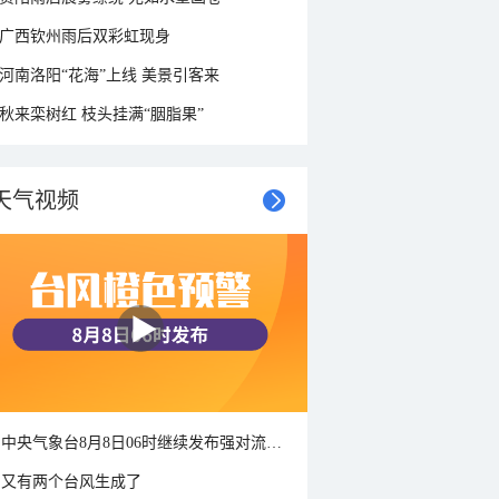
广西钦州雨后双彩虹现身
河南洛阳“花海”上线 美景引客来
秋来栾树红 枝头挂满“胭脂果”
天气视频
中央气象台8月8日06时继续发布强对流天气蓝色预警
又有两个台风生成了