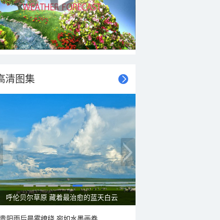
高清图集
呼伦贝尔草原 藏着最治愈的蓝天白云
贵阳雨后晨雾缭绕 宛如水墨画卷