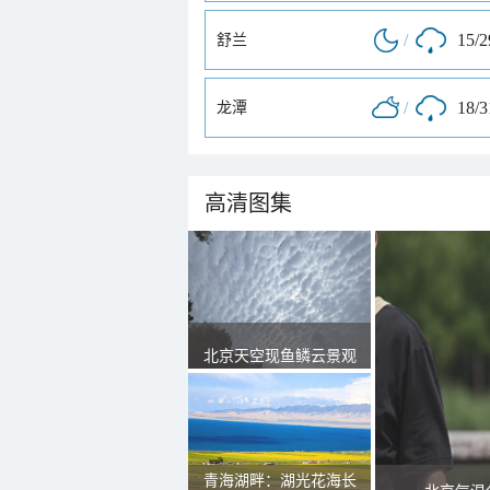
/
15/
舒兰
/
18/
龙潭
高清图集
北京天空现鱼鳞云景观
青海湖畔：湖光花海长