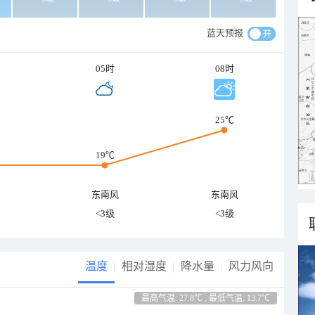
蓝天预报
05时
08时
25℃
19℃
东南风
东南风
<3级
<3级
温度
相对湿度
降水量
风力风向
最高气温: 27.8℃ , 最低气温: 13.7℃