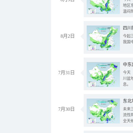
地区
温闷
8月2日
今起
我国
中东
7月31日
今天
川盆
息。
东北
7月30日
未来
流性
全天