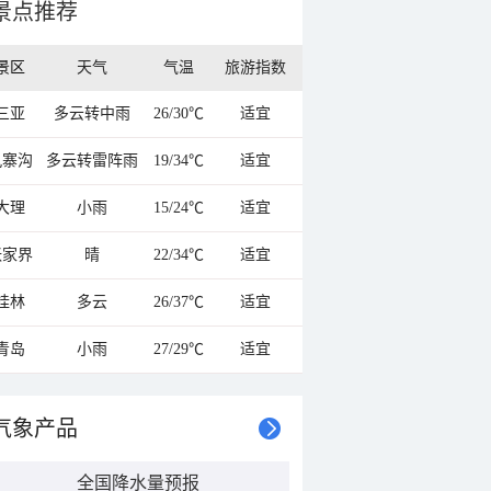
景点推荐
景区
天气
气温
旅游指数
三亚
多云转中雨
26/30℃
适宜
九寨沟
多云转雷阵雨
19/34℃
适宜
大理
小雨
15/24℃
适宜
张家界
晴
22/34℃
适宜
桂林
多云
26/37℃
适宜
青岛
小雨
27/29℃
适宜
气象产品
全国降水量预报