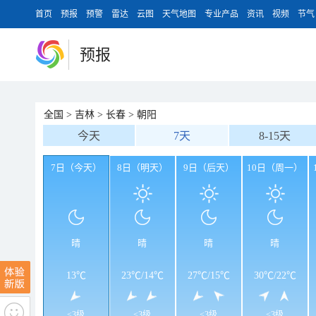
首页
预报
预警
雷达
云图
天气地图
专业产品
资讯
视频
节气
预报
全国
>
吉林
>
长春
>
朝阳
今天
7天
8-15天
7日（今天）
8日（明天）
9日（后天）
10日（周一）
晴
晴
晴
晴
13℃
23℃
/
14℃
27℃
/
15℃
30℃
/
22℃
<3级
<3级
<3级
<3级