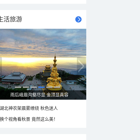
生活旅游
秋意浓 蓝天映衬下的哈尔滨伏尔加庄园
湖北神农架晨雾缭绕 秋色迷人
换个视角看秋景 竟然这么美！