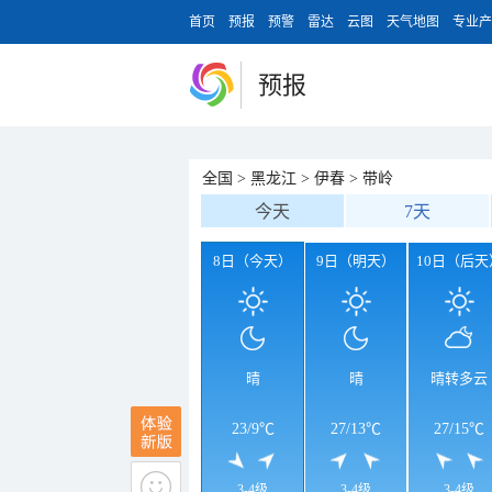
首页
预报
预警
雷达
云图
天气地图
专业产
预报
全国
>
黑龙江
>
伊春
>
带岭
今天
7天
8日（今天）
9日（明天）
10日（后天
晴
晴
晴转多云
23
/
9℃
27
/
13℃
27
/
15℃
3-4级
3-4级
3-4级