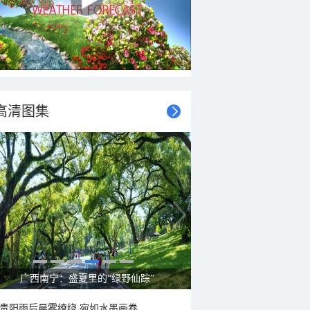
高清图集
呼伦贝尔草原 藏着最治愈的蓝天白云
贵阳雨后晨雾缭绕 宛如水墨画卷