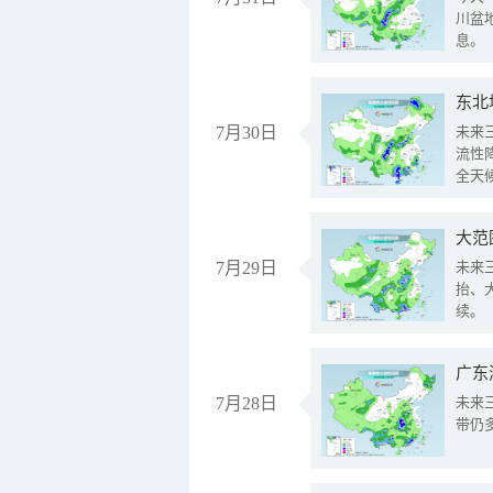
川盆
息。
东北
7月30日
未来
流性
全天
大范
7月29日
未来
抬、
续。
广东
7月28日
未来
带仍