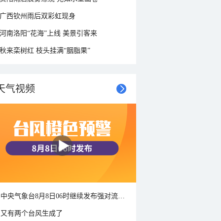
广西钦州雨后双彩虹现身
河南洛阳“花海”上线 美景引客来
秋来栾树红 枝头挂满“胭脂果”
天气视频
中央气象台8月8日06时继续发布强对流天气蓝色预警
又有两个台风生成了