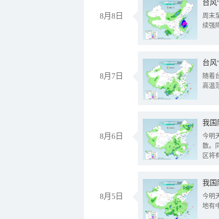
台风
8月8日
周末
续强
台风
8月7日
随着
高温
8月6日
今明
散。
区将
我国
8月5日
今明
地有