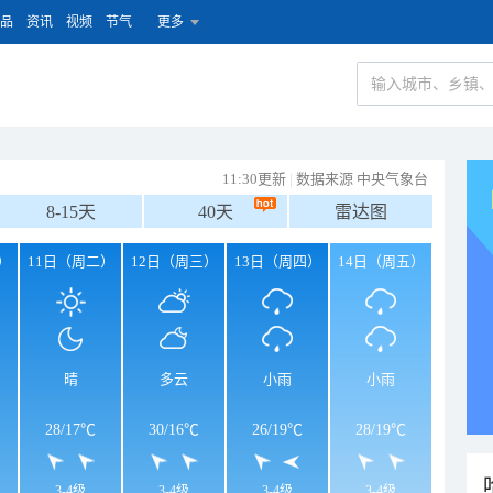
品
资讯
视频
节气
更多
11:30更新
|
数据来源 中央气象台
8-15天
40天
雷达图
）
11日（周二）
12日（周三）
13日（周四）
14日（周五）
晴
多云
小雨
小雨
28
/
17℃
30
/
16℃
26
/
19℃
28
/
19℃
3-4级
3-4级
3-4级
3-4级