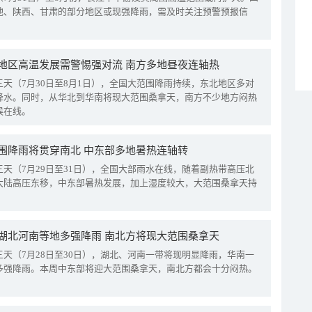
地、陕西、甘肃的部分地区或现强降雨，需及时关注预警预报信
地区高温发展需警惕强对流 南方多地昼夜连轴热
三天（7月30日至8月1日），全国大范围降雨持续，东北地区多对
降水。同时，从华北到华南将现大范围桑拿天，南方不少地方闷热
候在线。
围降雨将贯穿南北 中东部多地暑热连轴转
三天（7月29日至31日），全国大部雨水在线，随着副热带高压北
大陆高压东移，中东部暑热发展，加上湿度较大，大范围桑拿天持
湖北河南等地多强降雨 南北方将现大范围桑拿天
三天（7月28日至30日），湖北、河南一带将现明显降雨，华南一
多强降雨。本周中东部将迎大范围桑拿天，南北方都会十分闷热。