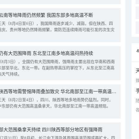
云南等地降雨仍然频繁 我国东部多地高温不断
三天（8月4日至6日），我国降雨逐步减少、减弱，但在陕西、四
重庆、贵州等地仍然降雨频繁，需防范连续降雨可能引发的次生灾
仍有大范围降雨 东北至江南多地高温闷热持续
（8月3日），全国仍有大范围降雨，强降雨主要出现在华南和西南
东部至华北、东北一带。在副热带高压的掌控下，从东北至江南高
热天气持续。
拨
四川陕西等地需警惕降雨叠加致灾 华北南部至江南一带高温频现
三天（8月2日至4日），四川、陕西等地多地雨势仍猛烈。同时，
中东部仍有大范围高温桑拿天，华北南部至江南一带高温频现。
部大范围桑拿天持续 四川陕西等部分地区有强降雨
（7月31日）至8月初，长江中下游及其周围高温范围或再扩大。四