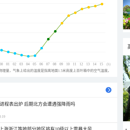
00
01
02
03
04
05
06
07
08
09
10
11
12
13
14
15
(h)
物理量，气象上给出的温度是指离地面1.5米高度上百叶箱中的空气温度。
雨进程表出炉 后期北方会遭遇强降雨吗
:19
上海浙江等地部分地区将有10级以上雷暴大风