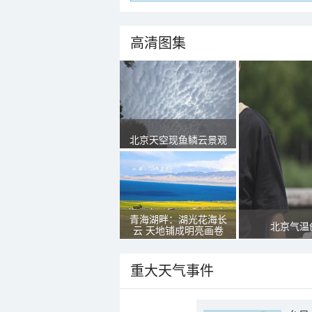
高清图集
北京天空现鱼鳞云景观
青海湖畔：湖光花海长
北京气温
云 天地铺成明亮画卷
重大天气事件