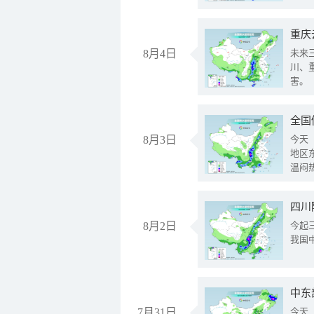
重庆
8月4日
未来
川、
害。
全国
8月3日
今天
地区
温闷
8月2日
今起
我国
中东
7月31日
今天