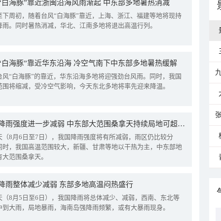
“白海豚”靠近浙闽沿海风雨渐起 中东部多地暑热消减
至下周初，随着台风“白海豚”靠近，上海、浙江、福建等地将现持
降雨。同时暑热消减，华北、江南多地将退出高温行列。
“白海豚”靠近华东沿海 冷空气南下中东部多地暑热缓解
台风“白海豚”的靠近，华东沿海多地将迎强劲台风雨。同时，我国
范围将缩减，受冷空气影响，今天东北多地将率先迎来降温。
我国降雨强度进一步减弱 中东部大范围桑拿天持续局地可超38℃
天（8月6日至7日），我国降雨强度将有所减弱，雨区仍比较分
同时，我国高温范围较大，新疆、甘肃等地以干热为主，中东部地
有大范围桑拿天。
降雨整体减少减弱 东部多地高温闷热盛行
天（8月5日至6日），我国降雨将总体减少、减弱，西南、东北等
中到大雨，局地暴雨，海南岛强降雨频繁，或有大暴雨现身。