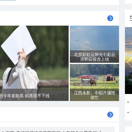
北京彩虹云隙光七彩云
浓积云接连上线
江西永新：中稻开镰抢
创今年来新高 焖蒸感不下线
收忙